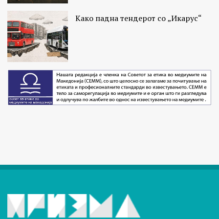
Како падна тендерот со „Икарус“