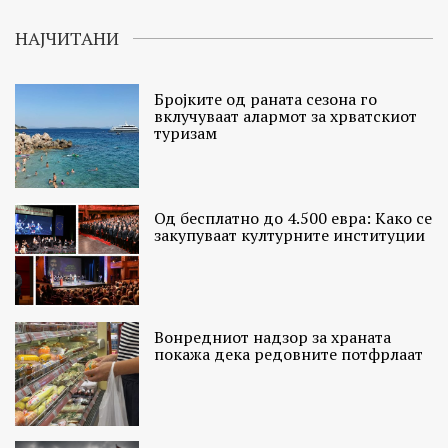
НАЈЧИТАНИ
Бројките од раната сезона го
вклучуваат алармот за хрватскиот
туризам
Од бесплатно до 4.500 евра: Како се
закупуваат културните институции
Вонредниот надзор за храната
покажа дека редовните потфрлаат