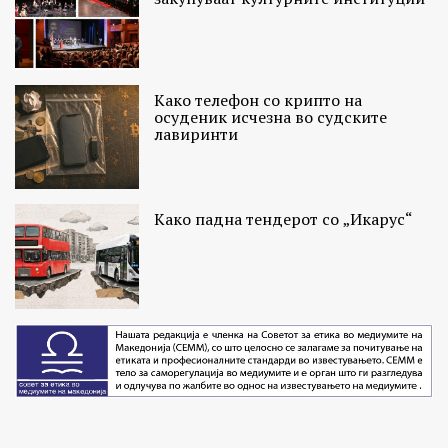
Како телефон со крипто на
осуденик исчезна во судските
лавиринти
Како падна тендерот со „Икарус“