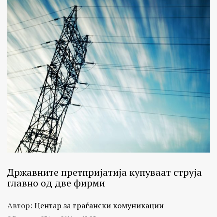
Државните претпријатија купуваат струја
главно од две фирми
Автор:
Центар за граѓански комуникации