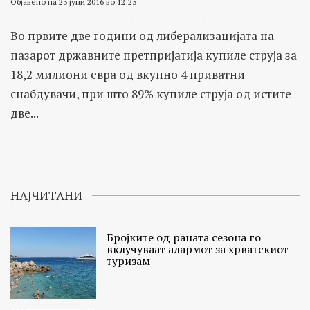
Објавено на 23 јуни 2016 во 12:25
Во првите две години од либерализацијата на
пазарот државните претпријатија купиле струја за
18,2 милиони евра од вкупно 4 приватни
снабдувачи, при што 89% купиле струја од истите
две...
НАЈЧИТАНИ
Бројките од раната сезона го
вклучуваат алармот за хрватскиот
туризам