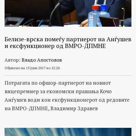
Белизе-врска помеѓу партнерот на Анѓушев
и ексфункционер од ВМРО-ДПМНЕ
Автор:
Владо Апостолов
Објавено на 15 јуни 2017 во 12:26
Потрагата по офшор-партнерот на новиот
вицепремиер за економски прашања Кочо
Анѓушев води кон ексфункционерот од редовите
на ВМРО-ДПМНЕ, Владимир Здравев