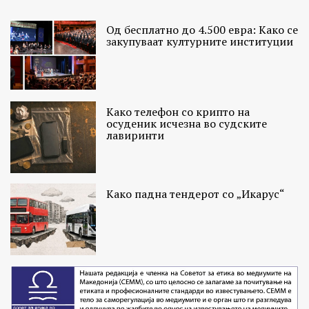
Од бесплатно до 4.500 евра: Како се
закупуваат културните институции
Како телефон со крипто на
осуденик исчезна во судските
лавиринти
Како падна тендерот со „Икарус“