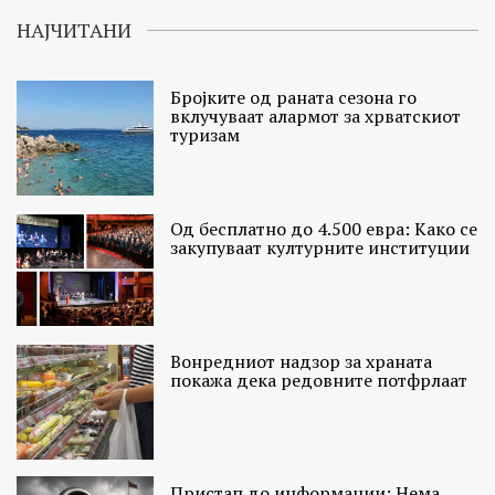
НАЈЧИТАНИ
Бројките од раната сезона го
вклучуваат алармот за хрватскиот
туризам
Од бесплатно до 4.500 евра: Како се
закупуваат културните институции
Вонредниот надзор за храната
покажа дека редовните потфрлаат
Пристап до информации: Нема