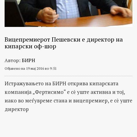
Вицепремиерот Пешевски е директор на
кипарски оф-шор
Автор:
БИРН
Објавено на 19 мај 2016 во 9:51
Истражувањето на БИРН открива кипарската
компанија „Фертисимо“ е сѐ уште активна и тој,
иако во меѓувреме стана и вицепремиер, е сѐ уште
директор