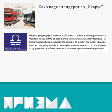
Како падна тендерот со „Икарус“