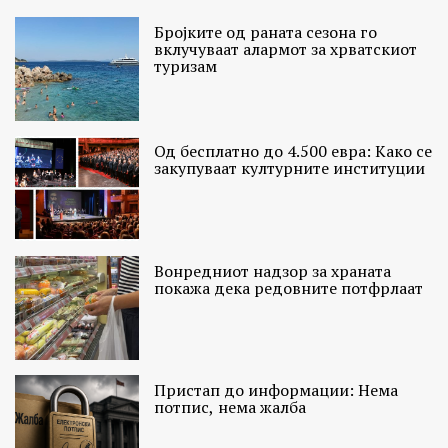
Бројките од раната сезона го
вклучуваат алармот за хрватскиот
туризам
Од бесплатно до 4.500 евра: Како се
закупуваат културните институции
Вонредниот надзор за храната
покажа дека редовните потфрлаат
Пристап до информации: Нема
потпис, нема жалба