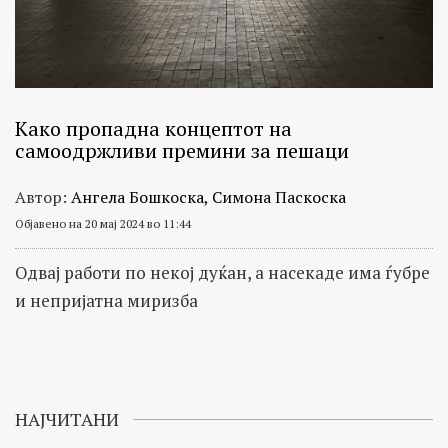
Како пропадна концептот на
самоодржливи премини за пешаци
Автор:
Ангела Бошкоска, Симона Паскоска
Објавено на 20 мај 2024 во 11:44
Одвај работи по некој дуќан, а насекаде има ѓубре
и непријатна миризба
НАЈЧИТАНИ