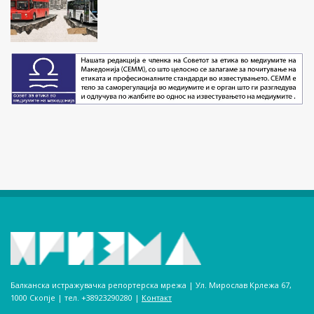
Балканска истражувачка репортерска мрежа | Ул. Мирослав Крлежа 67,
1000 Скопје | тел. +38923290280­ |
Контакт