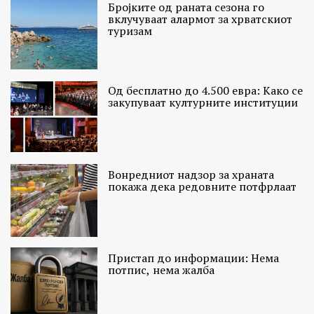
Бројките од раната сезона го
вклучуваат алармот за хрватскиот
туризам
Од бесплатно до 4.500 евра: Како се
закупуваат културните институции
Вонредниот надзор за храната
покажа дека редовните потфрлаат
Пристап до информации: Нема
потпис, нема жалба