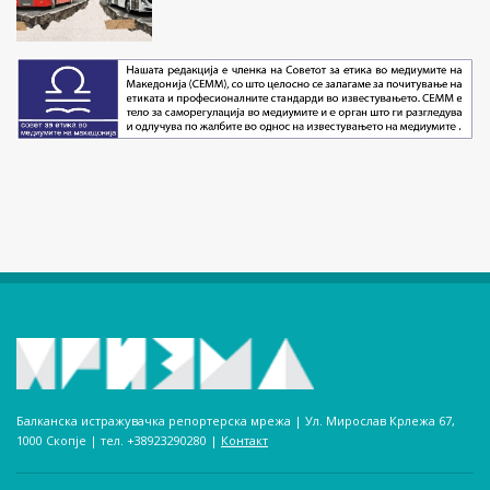
Балканска истражувачка репортерска мрежа | Ул. Мирослав Крлежа 67,
1000 Скопје | тел. +38923290280­ |
Контакт