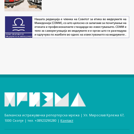
Балканска истражувачка репортерска мрежа | Ул. Мирослав Крлежа 67,
1000 Скопје | тел. +38923290280­ |
Контакт