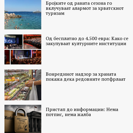
Бројките од раната сезона го
вклучуваат алармот за хрватскиот
туризам
Од бесплатно до 4.500 евра: Како се
закупуваат културните институции
Вонредниот надзор за храната
покажа дека редовните потфрлаат
Пристап до информации: Нема
потпис, нема жалба