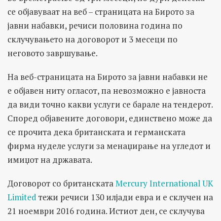
се објавуваат на веб – страницата на Бирото за
јавни набавки, речиси половина година по
склучувањето на договорот и 3 месеци по
неговото завршување.
На веб-страницата на Бирото за јавни набавки не
е објавен ниту огласот, па невозможно е јавноста
да види точно какви услуги се барале на тендерот.
Според објавените договори, единствено може да
се прочита дека британската и германската
фирма нуделе услуги за менаџирање на угледот и
имиџот на државата.
Договорот со британската
Mercury International UK
Limited
тежи речиси 130 илјади евра и е склучен на
21 ноември 2016 година. Истиот ден, се склучува