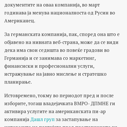
документите на оваа компанија, во март
годинава ја менува националноста од Русин во
Американец.
За германската компанија, пак, според она што е
објавено на нивната веб-страна, може да се види
дека има свои седишта во повеќе градови во
Германија и се занимава со маркетинг,
финансиски и професионални услуги,
истражување на јавно мислење и стратешко
планирање.
Истовремено, токму во периодот пред и после
изборите, тогаш владејачката ВМРО- ДПМНЕ ги
активира услугите на американската пи-ар
компанија
Дашл груп
за застапување на