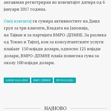
ангажман регистриран во извештајот датира од 6
јануари 2017 година.
Овој извештај
ги сумира активностите на Дашл
груп за три клиенти, Владата на Јапонија,
на Тајван и за партијата ВМРО-ДПМНЕ. За разлика
од Токио и Тајпеј, кои за консултантските услуги
плаќаат 150 илјади долари, односно 125 илјади
долари, ВМРО-ДПМНЕ плаќа повисока сума за
околу 100 илјади долари.
ЈАВНИ НАБАВКИ
ВМРО ДПМНЕ
ПРОПАГАНДА
НАЈНОВО