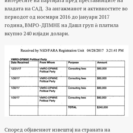
интересите на партијата пред преставниците на
владата на САД. За ангажманот и активностите во
периодот од ноември 2016 до јануари 2017
година, ВМРО-ДПМНЕ на Дашл груп ѝ платила
вкупно 240 илјади долари.
Според објавениот извештај на страната на