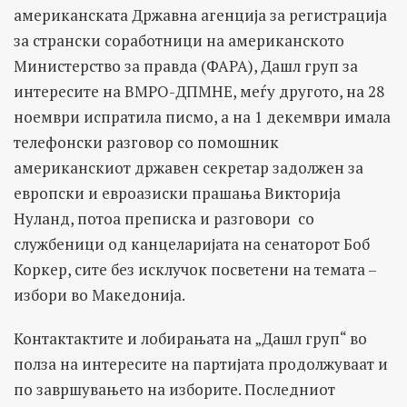
американската Државна агенција за регистрација
за странски соработници на американското
Министерство за правда (ФАРА), Дашл груп за
интересите на ВМРО-ДПМНЕ, меѓу другото, на 28
ноември испратила писмо, а на 1 декември имала
телефонски разговор со помошник
американскиот државен секретар задолжен за
европски и евроазиски прашања Викторија
Нуланд, потоа преписка и разговори со
службеници од канцеларијата на сенаторот Боб
Коркер, сите без исклучок посветени на темата –
избори во Македонија.
Контактактите и лобирањата на „Дашл груп“ во
полза на интересите на партијата продолжуваат и
по завршувањето на изборите. Последниот