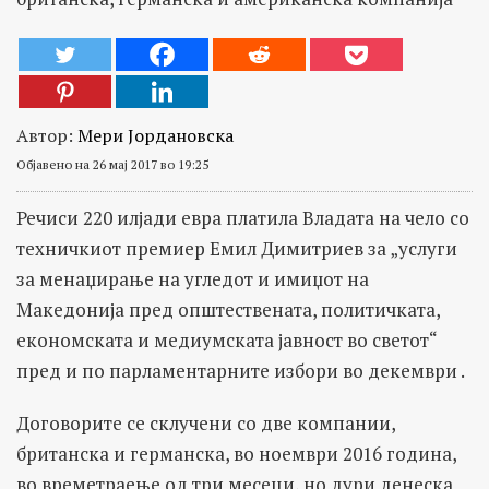
Автор:
Мери Јордановска
Објавено на 26 мај 2017 во 19:25
Речиси 220 илјади евра платила Владата на чело со
техничкиот премиер Емил Димитриев за „услуги
за менаџирање на угледот и имиџот на
Македонија пред општествената, политичката,
економската и медиумската јавност во светот“
пред и по парламентарните избори во декември .
Договорите се склучени со две компании,
британска и германска, во ноември 2016 година,
во времетраење од три месеци, но дури денеска