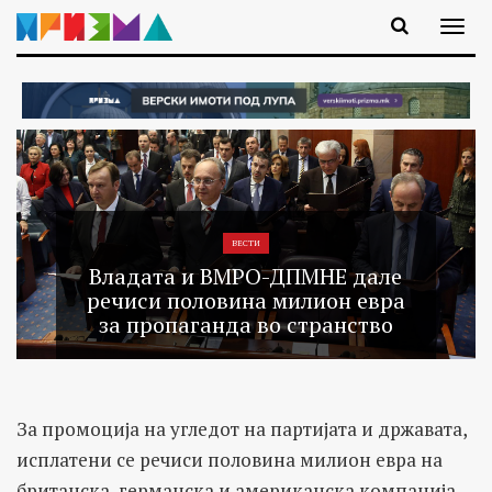
ВЕСТИ
Владата и ВМРО-ДПМНЕ дале
речиси половина милион евра
за пропаганда во странство
За промоција на угледот на партијата и државата,
исплатени се речиси половина милион евра на
британска, германска и американска компанија