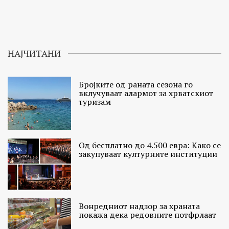
НАЈЧИТАНИ
Бројките од раната сезона го
вклучуваат алармот за хрватскиот
туризам
Од бесплатно до 4.500 евра: Како се
закупуваат културните институции
Вонредниот надзор за храната
покажа дека редовните потфрлаат