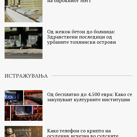
на барокниот МНТ
Од жежок бетон до болница:
Здравствени последици од
урбаните топлински острови
ИСТРАЖУВАЊА
Од бесплатно до 4.500 евра: Како се
закупуваат културните институции
Како телефон со крипто на
осуденик исчезна во судските