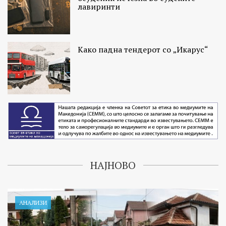
лавиринти
Како падна тендерот со „Икарус“
НАЈНОВО
АНАЛИЗИ