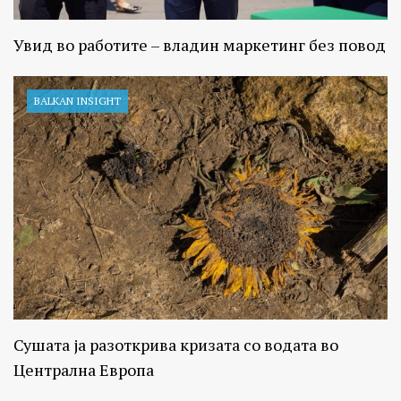
Увид во работите – владин маркетинг без повод
BALKAN INSIGHT
Сушата ја разоткрива кризата со водата во
Централна Европа