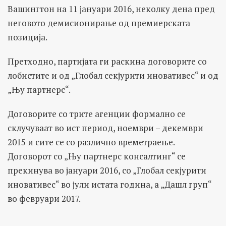
Вашингтон на 11 јануари 2016, неколку дена пред
неговото демисионирање од премиерската
позиција.
Претходно, партијата ги раскина договорите со
лобистите и од „Глобал секјурити иновативес“ и од
„Њу партнерс“.
Договорите со трите агенции формално се
склучуваат во ист период, ноември – декември
2015 и сите се со различно времетраење.
Договорот со „Њу партнерс консалтинг“ се
прекинува во јануари 2016, со „Глобал секјурити
иновативес“ во јули истата година, а „Дашл груп“
во февруари 2017.