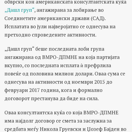
обврски кон американската консултантската куќа
„Дашл груп“
, ангажирана за лобирање во
Соединетите американски држави (САД).
Исплатата во јули најверојатно се однесува на
претходно спроведените активности.
„Дашл груп“ беше последната лоби група
ангажирана од ВМРО-ДПМНЕ на која партијата
вкупно, со последната исплата ѝ префрлила
повеќе од половина милион долари. Оваа сума се
однесува на активности од ноември 2015 до
февруари 2017 година, кога и формално
договорот престанува да биде на сила.
Оваа консултантска куќа со која ВМРО-ДПМНЕ
има најдолг договор се смета за заслужна за
средбата меѓу Никола Груевски и Џозеф Бајден во