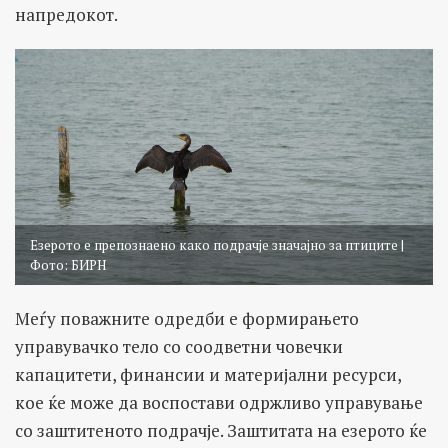
напредокот.
Езерото е препознаено како подрачје значајно за птиците |
Фото: БИРН
Меѓу поважните одредби е формирањето
управувачко тело со соодветни човечки
капацитети, финансии и материјални ресурси,
кое ќе може да воспостави одржливо управување
со заштитеното подрачје. Заштитата на езерото ќе