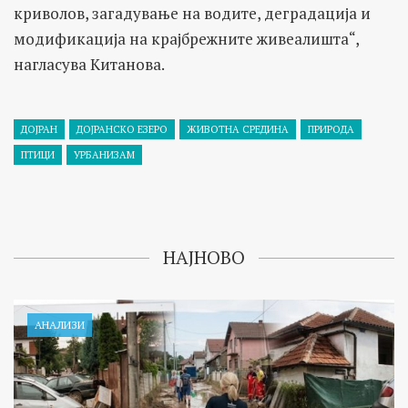
криволов, загадување на водите, деградација и
модификација на крајбрежните живеалишта“,
нагласува Китанова.
ДОЈРАН
ДОЈРАНСКО ЕЗЕРО
ЖИВОТНА СРЕДИНА
ПРИРОДА
ПТИЦИ
УРБАНИЗАМ
НАЈНОВО
АНАЛИЗИ