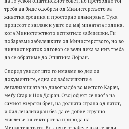
да го усвои општинскиот совет, но претходно тој
треба да биде одобрен од Министерството за
животна средина и просторно планирање. Тука
процесот е заглавен уште од мај минатата година,
кога Министерството испратило забелешки. Ги
побаравме забелешките од Министерството, но во
нивниот краток одговор се вели дека за нив треба
да се обратиме до Општина Дојран.
Според увидот што го имавме во дел од
документите, една од забелешките е
легализацијата на дивоградба во местото Карач,
меѓу Стар и Нов Дојран. Овој објект се наоѓа на
самиот езерски брег, на долната страна од патот,
и бил легализиран без да се добие стручно
мислење од секторот за природа на
Министерството. Во другите забелешки се вели