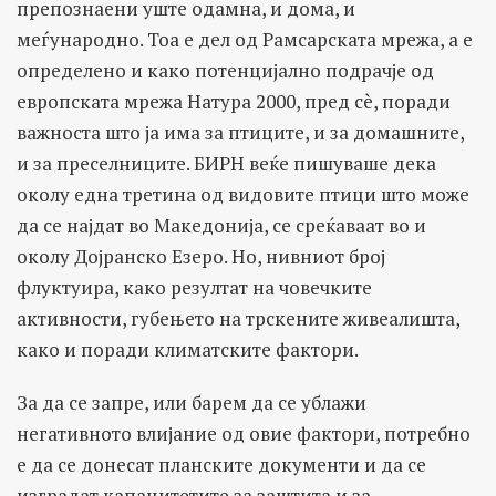
препознаени уште одамна, и дома, и
меѓународно. Тоа е дел од Рамсарската мрежа, а е
определено и како потенцијално подрачје од
европската мрежа Натура 2000, пред сè, поради
важноста што ја има за птиците, и за домашните,
и за преселниците. БИРН веќе пишуваше дека
околу една третина од видовите птици што може
да се најдат во Македонија, се среќаваат во и
околу Дојранско Езеро. Но, нивниот број
флуктуира, како резултат на човечките
активности, губењето на трскените живеалишта,
како и поради климатските фактори.
За да се запре, или барем да се ублажи
негативното влијание од овие фактори, потребно
е да се донесат планските документи и да се
изградат капацитетите за заштита и за