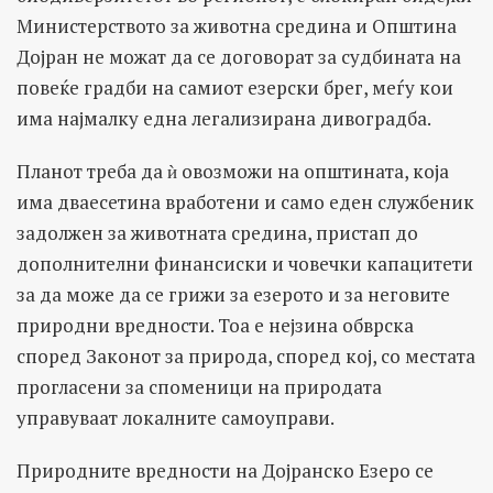
Министерството за животна средина и Општина
Дојран не можат да се договорат за судбината на
повеќе градби на самиот езерски брег, меѓу кои
има најмалку една легализирана дивоградба.
Планот треба да ѝ овозможи на општината, која
има дваесетина вработени и само еден службеник
задолжен за животната средина, пристап до
дополнителни финансиски и човечки капацитети
за да може да се грижи за езерото и за неговите
природни вредности. Тоа е нејзина обврска
според Законот за природа, според кој, со местата
прогласени за споменици на природата
управуваат локалните самоуправи.
Природните вредности на Дојранско Езеро се