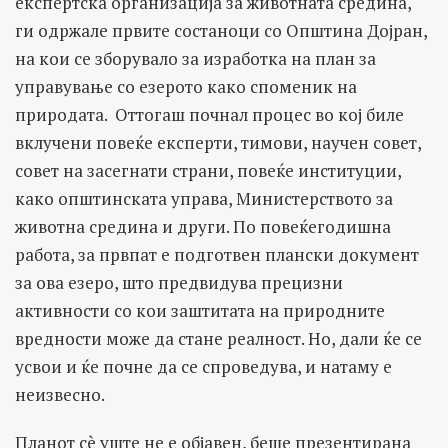
експертска организација за животната средина,
ги одржале првите состаноци со Општина Дојран,
на кои се зборувало за изработка на план за
управување со езерото како споменик на
природата. Оттогаш почнал процес во кој биле
вклучени повеќе експерти, тимови, научен совет,
совет на засегнати страни, повеќе институции,
како општинската управа, Министерството за
животна средина и други. По повеќегодишна
работа, за првпат е подготвен плански документ
за ова езеро, што предвидува прецизни
активности со кои заштитата на природните
вредности може да стане реалност. Но, дали ќе се
усвои и ќе почне да се спроведува, и натаму е
неизвесно.
Планот сè уште не е објавен, беше презентирана