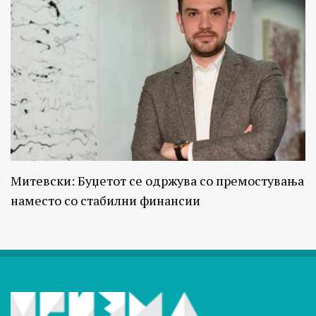
Митевски: Буџетот се одржува со премостувања
наместо со стабилни финансии