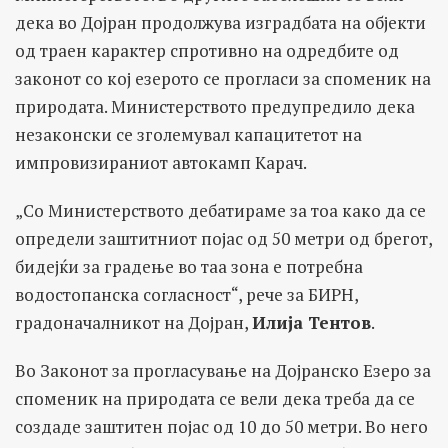
дека во Дојран продолжува изградбата на објекти
од траен карактер спротивно на одредбите од
законот со кој езерото се прогласи за споменик на
природата. Министерството предупредило дека
незаконски се зголемувал капацитетот на
импровизираниот автокамп Карач.
„Со Министерството дебатираме за тоа како да се
определи заштитниот појас од 50 метри од брегот,
бидејќи за градење во таа зона е потребна
водостопанска согласност“, рече за БИРН,
градоначалникот на Дојран,
Илија Тентов
.
Во Законот за прогласување на Дојранско Езеро за
споменик на природата се вели дека треба да се
создаде заштитен појас од 10 до 50 метри. Во него