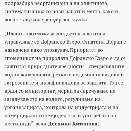
подразбира реорганизација на општината,
систематизација со нови работни места, како и
воспоставување ренџерска служба.
„Планот овозможува соодветна заштита и
управување со Дојранско Езеро. Општина Дојран е
назначена како управувач. Приоритет во
споменикот на природата Дојранско Езеро е да се
заштитат природните вредности – специфичните
водни живеалишта, ретките ендемични видови и
загрозените и значајни видови за заштита. Тоа се
врши со мониторинг, мерки за спречување на
загадувањето на водите, регулирање на
урбанизацијата, контрола на индустријата и на
комерцијалното земјоделство и употребата на
пестициди“, вели
Деспина Китанова
,