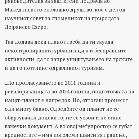
раководителка за заштитени подрачја во
Македонското еколошко друштво, кое е дел од
научниот совет за споменикот на природата
Дојранско Езеро.
Таа додава дека планот треба да ги заузда
неконтролираната урбанизација и бесправните
активности, да го запре уништувањето на трските
и да го поттикне одржливиот туризам.
„По прогласувањето во 2011 година и
ревалоризацијата во 2024 година, подготовката на
нацрт-планот е напредок. Но, оттогаш процесот
оди многу бавно. Одредбите од планот не се
обврзувачки додека тој не се усвои и не стане
важечки документ. А во овој меѓупростор се губат
вредностите – има поголеми шанси за градење,