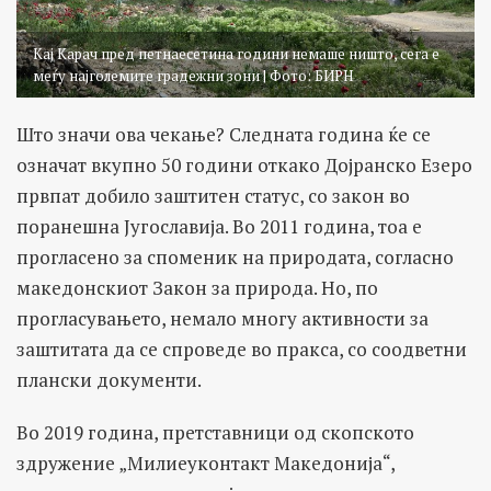
Кај Карач пред петнаесетина години немаше ништо, сега е
меѓу најголемите градежни зони | Фото: БИРН
Што значи ова чекање? Следната година ќе се
означат вкупно 50 години откако Дојранско Езеро
првпат добило заштитен статус, со закон во
поранешна Југославија. Во 2011 година, тоа е
прогласено за споменик на природата, согласно
македонскиот Закон за природа. Но, по
прогласувањето, немало многу активности за
заштитата да се спроведе во пракса, со соодветни
плански документи.
Во 2019 година, претставници од скопското
здружение „Милиеуконтакт Македонија“,