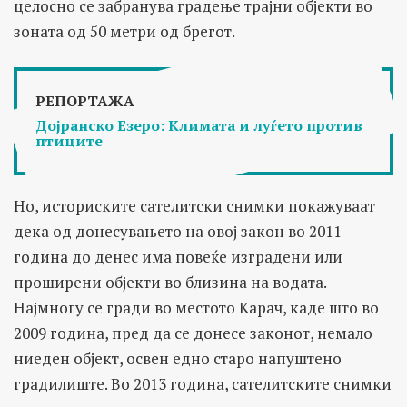
целосно се забранува градење трајни објекти во
зоната од 50 метри од брегот.
РЕПОРТАЖА
Дојранско Езеро: Климата и луѓето против
птиците
Но, историските сателитски снимки покажуваат
дека од донесувањето на овој закон во 2011
година до денес има повеќе изградени или
проширени објекти во близина на водата.
Најмногу се гради во местото Карач, каде што во
2009 година, пред да се донесе законот, немало
ниеден објект, освен едно старо напуштено
градилиште. Во 2013 година, сателитските снимки