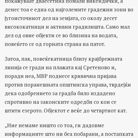
покажуваат дваесетина помали викендички, а
денес тоа е една од најголемите градежни зони во
југоисточниот дел на земјата, со околу десет
висококатници и активни градилишта. Само мал
дел од овие објекти се во близина на водата,
повеќето се од горната страна на патот.
Затоа, пак, повеќекатница близу крајбрежната
линија се гради на плажата кај Сретеново и,
поради неа, МВР поднесе кривична пријава
против поранешната општинска управа, тврдејќи
дека одобрението за градба било издадено
спротивно на законските одредби со кои се
штити езерото. Објектот е веќе до четвртиот кат.
„Ние немаме ништо со тоа, ги дадовме
информациите што ни беа побарани, а постапката