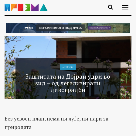
АНАЛИЗИ
Заштитата на Дојран удри во
ѕид – од легализирани
дивоградби
Без усвоен план, нема ни луѓе, ни пари за
природата