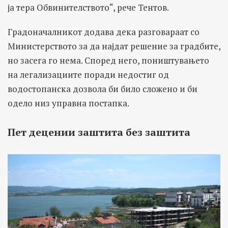
ја тера Обвинителството“, рече Тентов.
Градоначалникот додава дека разговараат со
Министерството за да најдат решение за градбите,
но засега го нема. Според него, поништувањето
на легализациите поради недостиг од
водостопанска дозвола би било сложено и би
одело низ управна постапка.
Пет децении заштита без заштита