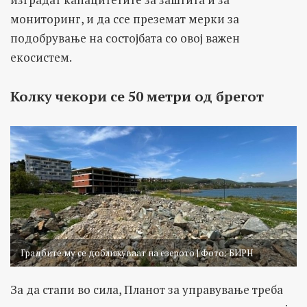
мониторинг, и да ссе преземат мерки за
подобрување на состојбата со овој важен
екосистем.
Колку чекори се 50 метри од брегот
Градбите му се доближуваат на езерото | Фото: БИРН
За да стапи во сила, Планот за управување треба