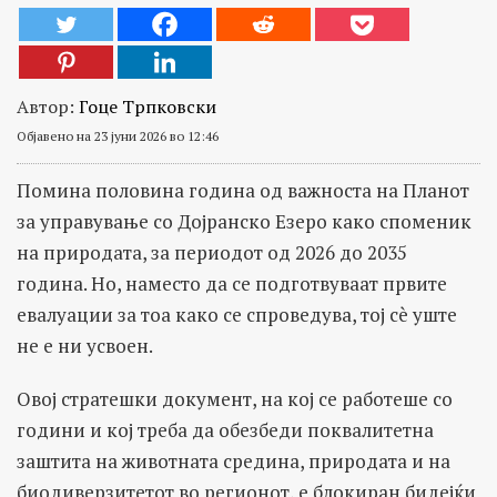
Автор:
Гоце Трпковски
Објавено на 23 јуни 2026 во 12:46
Помина половина година од важноста на Планот
за управување со Дојранско Езеро како споменик
на природата, за периодот од 2026 до 2035
година. Но, наместо да се подготвуваат првите
евалуации за тоа како се спроведува, тој сè уште
не е ни усвоен.
Овој стратешки документ, на кој се работеше со
години и кој треба да обезбеди поквалитетна
заштита на животната средина, природата и на
биодиверзитетот во регионот, е блокиран бидејќи