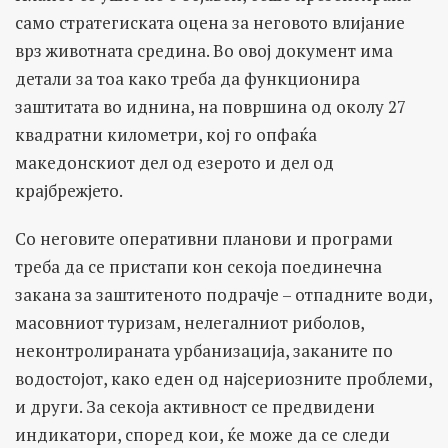
само стратегиската оцена за неговото влијание
врз животната средина. Во овој документ има
детали за тоа како треба да функционира
заштитата во иднина, на површина од околу 27
квадратни километри, кој го опфаќа
македонскиот дел од езерото и дел од
крајбрежјето.
Со неговите оперативни планови и програми
треба да се пристапи кон секоја поединечна
закана за заштитеното подрачје – отпадните води,
масовниот туризам, нелегалниот риболов,
неконтролираната урбанизација, заканите по
водостојот, како еден од најсериозните проблеми,
и други. За секоја активност се предвидени
индикатори, според кои, ќе може да се следи