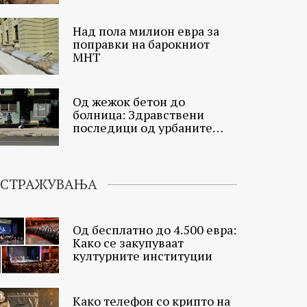
Над пола милион евра за
поправки на барокниот
МНТ
Од жежок бетон до
болница: Здравствени
последици од урбаните
топлински острови
ИСТРАЖУВАЊА
Од бесплатно до 4.500 евра:
Како се закупуваат
културните институции
Како телефон со крипто на