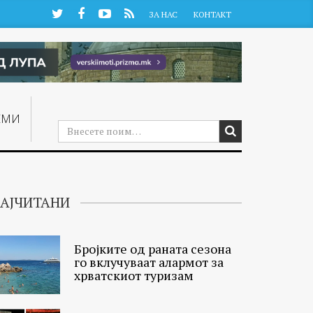
Twitter
Facebook
YouTube
RSS
ЗА НАС
КОНТАКТ
ЕМИ
АЈЧИТАНИ
Бројките од раната сезона
го вклучуваат алармот за
хрватскиот туризам