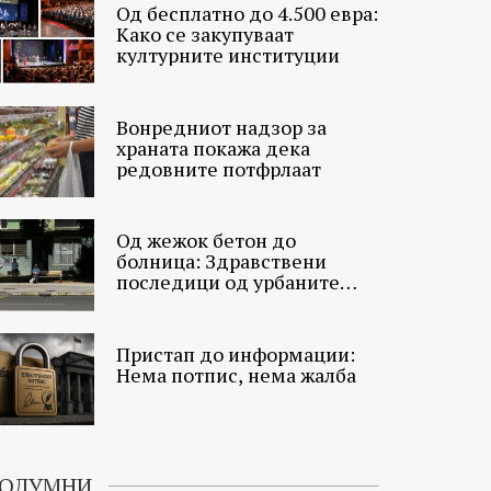
Од бесплатно до 4.500 евра:
Како се закупуваат
културните институции
Вонредниот надзор за
храната покажа дека
редовните потфрлаат
Од жежок бетон до
болница: Здравствени
последици од урбаните
топлински острови
Пристап до информации:
Нема потпис, нема жалба
ОЛУМНИ