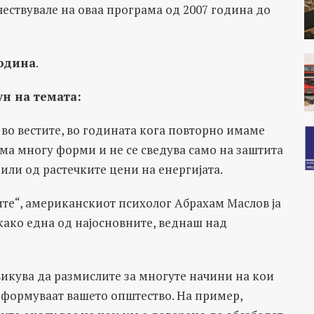
ествувале на оваа програма од 2007 година до
година
.
н на темата:
во вестите, во годината кога повторно имаме
има многу форми и не се сведува само на заштита
 или од растечките цени на енергијата.
бите“, американскиот психолог Абрахам Маслов ја
 како една од најосновните, веднаш над
викува да размислите за многуте начини на кои
 оформуваат вашето општество. На пример,