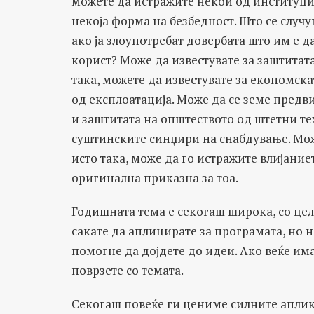
можете да истражите некои од институции
некоја форма на безбедност. Што се случув
ако ја злоупотребат довербата што им е д
корист? Може да известувате за заштитата
така, можете да известувате за економска
од експлоатација. Може да се земе предв
и заштитата на општеството од штетни те
суштинските синџири на снабдување. Може
исто така, може да го истражите влијание
оригинална приказна за тоа.
Годишната тема е секогаш широка, со це
сакате да аплицирате за програмата, но н
помогне да дојдете до идеи. Ако веќе има
поврзете со темата.
Секогаш повеќе ги цениме силните аплик