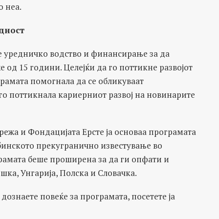
о неа.
едност
е уредничко водство и финансирање за да
 од 15 години. Целејќи да го поттикне развојот
грамата помогнала да се обликуваат
го поттикнала кариерниот развој на новинарите
режа и Фондацијата Ерсте ја основаа програмата
лабинското прекугранично известување во
грамата беше проширена за да ги опфати и
ка, Унгарија, Полска и Словачка.
дознаете повеќе за програмата, посетете ја