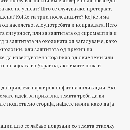
те околу вас на кои им е доверено да обезбедат
а ако не успеат? Што се случува ако претераат,
адена? Кој ќе ги трпи последиците? Кој ќе има
 од насилство, злоупотребата и неправдата. Исто
та сигурност, или за заштитата од сиромаштија и
ид и заштитата на околината од загадување, како
хнологии, или заштитата од прекин на
 да известувате за која било од овие теми или,
то на војната во Украина, ако имате нова и
л да привлече најширок опфат на апликации. Ако
емате идеја за приказна, темата треба да ви
те подготвено сторија, најдете начин како да ја
ации што се лабаво поврзани со темата отколку