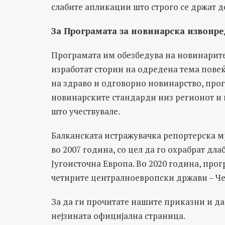
слабите апликации што строго се држат д
За Програмата за новинарска извонр
Програмата им обезбедува на новинарит
изработат стории на одредена тема повеќе
на здраво и одговорно новинарство, про
новинарските стандарди низ регионот и 
што учествувале.
Балканската истражувачка репортерска м
во 2007 година, со цел да го охрабрат д
Југоисточна Европа. Во 2020 година, про
четирите централноевропски држави – Чеш
За да ги прочитате нашите приказни и да 
нејзината официјална страница.