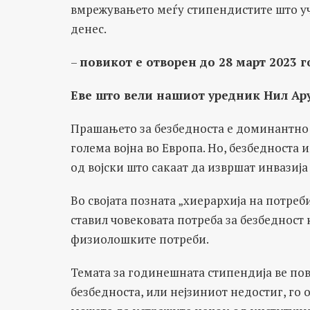
вмрежувањето меѓу стипендистите што уч
денес.
–
повикот е отворен до 28 март 2023 
Еве што вели нашиот уредник Нил Ару
Прашањето за безбедноста е доминантно 
голема војна во Европа. Но, безбедноста 
од војски што сакаат да извршат инвазија
Во својата позната „хиерархија на потре
ставил човековата потреба за безбедност
физиолошките потреби.
Темата за годинешната стипендија ве по
безбедноста, или нејзиниот недостиг, го