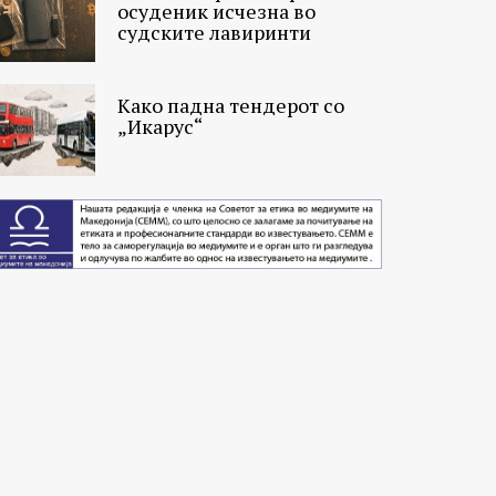
осуденик исчезна во
судските лавиринти
Како падна тендерот со
„Икарус“