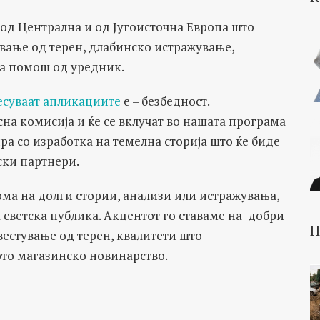
 од Централна и од Југоисточна Европа што
ување од терен, длабинско истражување,
а помош од уредник.
суваат апликациите
е – безбедност.
на комисија и ќе се вклучат во нашата програма
ра со изработка на темелна сторија што ќе биде
ски партнери.
а на долги стории, анализи или истражувања,
а светска публика. Акцентот го ставаме на добри
П
естување од терен, квалитети што
ото магазинско новинарство.