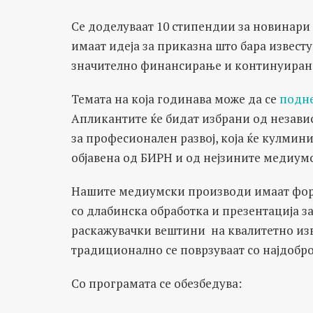
Се доделуваат 10 стипендии за новинари
имаат идеја за приказна што бара извест
значително финансирање и континуиран
Темата на која годинава може да се
подне
Апликантите ќе бидат избрани од независ
за професионален развој, која ќе кулмини
објавена од БИРН и од нејзините медиум
Нашите медиумски производи имаат форм
со длабинска обработка и презентација з
раскажувачки вештини на квалитетно изв
традиционално се поврзуваат со најдобр
Со програмата се обезбедува: