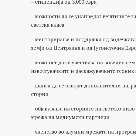
– стипендија од 3.000 евра
– можности да се унапредат вештините з
светска класа
– менторирање и поддршка од водечката 
земји од Централна и од Југоисточна Евр
– можност да се учествува на воведен семи
известувачките и раскажувачките техник
– шанса да се освојат дополнителни наград
стории
– објавување на сториите на светско ниво
мрежа на медиумски партнери
– членство во алумни мрежата на програм