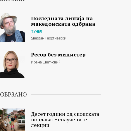
Последната линија на
македонската одбрана
ТУНЕЛ
Ѕвездан Георгиевски
Ресор без министер
Ирена Цветковиќ
ОВРЗАНО
Десет години од скопската
поплава: Ненаучените
лекции