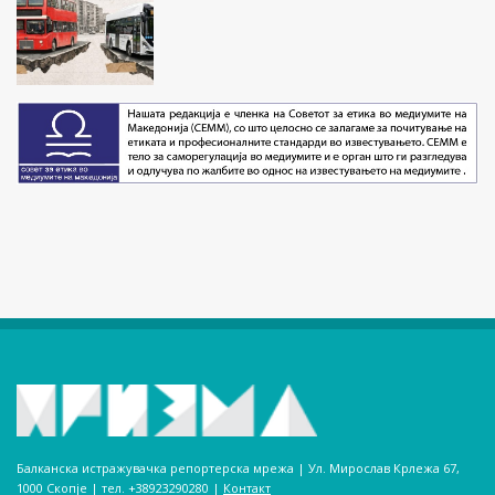
Балканска истражувачка репортерска мрежа | Ул. Мирослав Крлежа 67,
1000 Скопје | тел. +38923290280­ |
Контакт