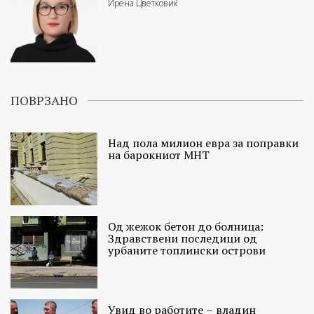
Ирена Цветковиќ
ПОВРЗАНО
Над пола милион евра за поправки
на барокниот МНТ
Од жежок бетон до болница:
Здравствени последици од
урбаните топлински острови
Увид во работите – владин