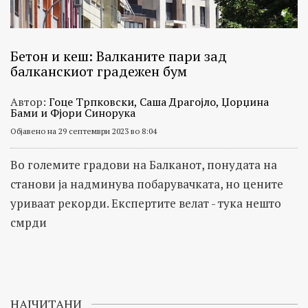
Бетон и кеш: Валканите пари зад
балканскиот градежен бум
Автор:
Гоце Трпковски, Саша Драгојло, Џорџина
Бами и Фјори Синорука
Објавено на 29 септември 2023 во 8:04
Во големите градови на Балканот, понудата на
станови ја надминува побарувачката, но цените
уриваат рекорди. Експертите велат - тука нешто
смрди
НАЈЧИТАНИ