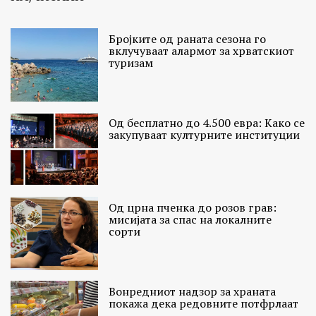
Бројките од раната сезона го
вклучуваат алармот за хрватскиот
туризам
Од бесплатно до 4.500 евра: Како се
закупуваат културните институции
Од црна пченка до розов грав:
мисијата за спас на локалните
сорти
Вонредниот надзор за храната
покажа дека редовните потфрлаат