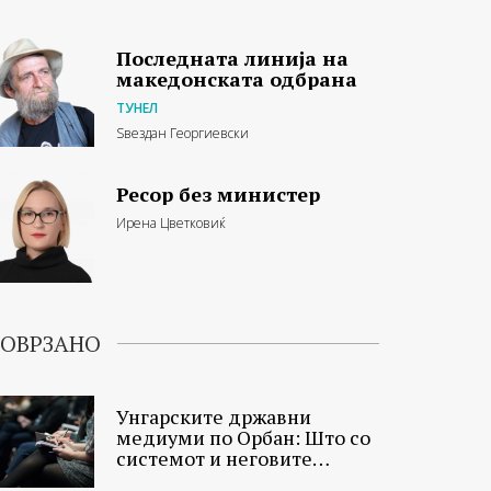
Последната линија на
македонската одбрана
ТУНЕЛ
Ѕвездан Георгиевски
Ресор без министер
Ирена Цветковиќ
ОВРЗАНО
Унгарските државни
медиуми по Орбан: Што со
системот и неговите
новинари?