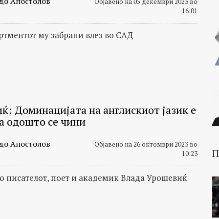
до Апостолов
Објавено на 05 декември 2023 во
16:01
артментот му забрани влез во САД
ќ: Доминацијата на англискиот јазик е
а одошто се чини
до Апостолов
Објавено на 26 октомври 2023 во
П
10:23
со писателот, поет и академик Влада Урошевиќ