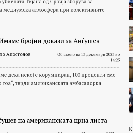
 убиената Тијана од Србија зборува за
а медиумска атмосфера при колективните
 Имаме бројни докази за Анѓушев
до Апостолов
Објавено на 13 декември 2023 во
14:25
име дека некој е корумпиран, 100 проценти сме
о тоа“, тврди американската амбасадорка
ѓушев на американската црна листа
К