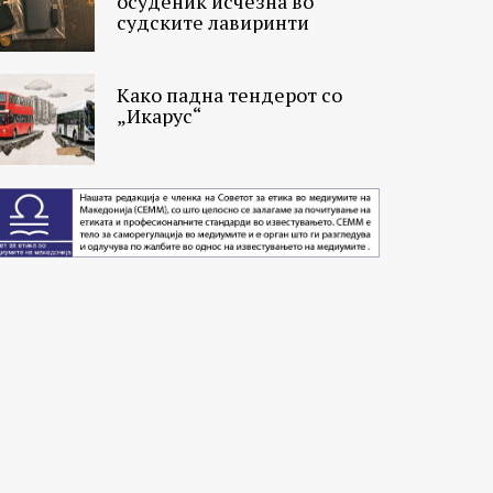
осуденик исчезна во
судските лавиринти
Како падна тендерот со
„Икарус“