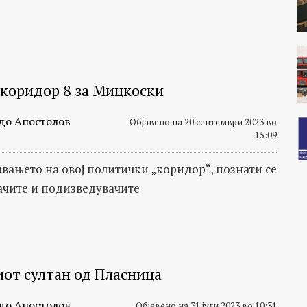
 коридор 8 за Мицкоски
до Апостолов
Објавено на 20 септември 2023 во
15:09
вањето на овој политички „коридор“, познати се
ачите и подизведувачите
от султан од Пласница
до Апостолов
Објавено на 31 јули 2023 во 10:31