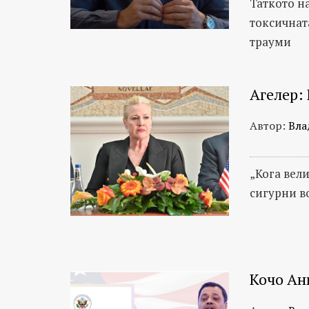
Таткото на
токсичнат
трауми
Агелер:
Автор:
Вла
„Кога вел
сигурни в
Кочо Ан