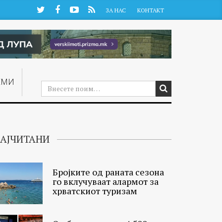
Twitter
Facebook
YouTube
RSS
ЗА НАС
КОНТАКТ
ЕМИ
АЈЧИТАНИ
Бројките од раната сезона
го вклучуваат алармот за
хрватскиот туризам