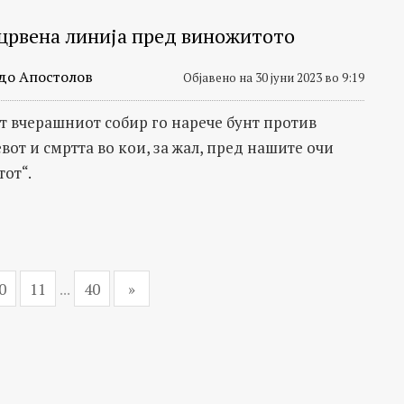
црвена линија пред виножитото
до Апостолов
Објавено на 30 јуни 2023 во 9:19
т вчерашниот собир го нарече бунт против
евот и смртта во кои, за жал, пред нашите очи
тот“.
0
11
...
40
»