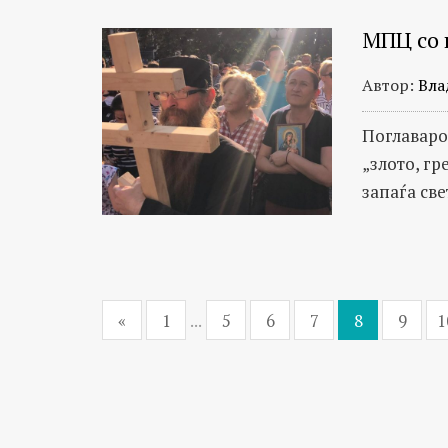
МПЦ со 
Автор:
Вла
Поглаваро
„злото, гр
запаѓа све
«
1
...
5
6
7
8
9
1