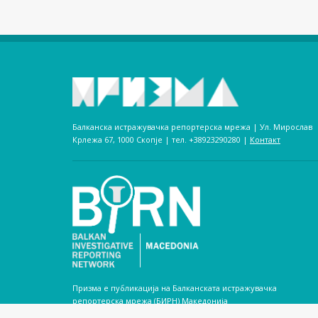
Балканска истражувачка репортерска мрежа | Ул. Мирослав
Крлежа 67, 1000 Скопје | тел. +38923290280­ |
Контакт
Призма е публикација на Балканската истражувачка
репортерска мрежа (БИРН) Македонија