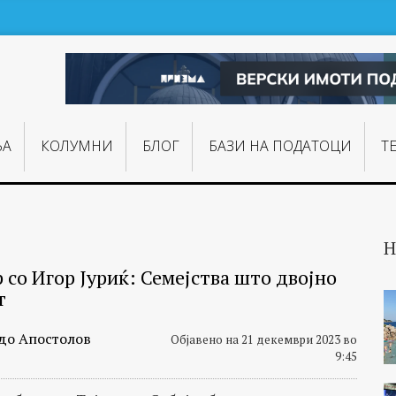
ЊA
КОЛУМНИ
БЛОГ
БАЗИ НА ПОДАТОЦИ
Т
Н
 со Игор Јуриќ: Семејства што двојно
т
до Апостолов
Објавено на 21 декември 2023 во
9:45