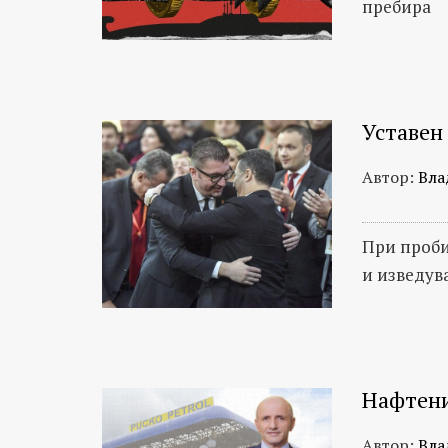
пребира
Уставен
Автор:
Вла
При проби
и изведув
Нафтени
Автор:
Вла