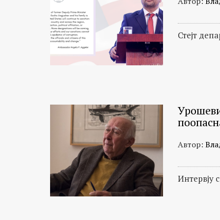
Автор:
Вла
Стејт деп
Урошеви
поопасн
Автор:
Вла
Интервју 