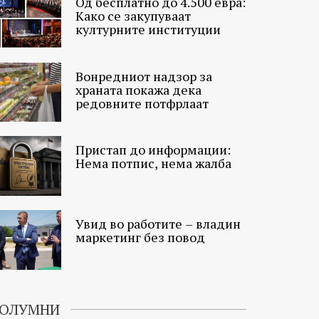
Од бесплатно до 4.500 евра:
Како се закупуваат
културните институции
Вонредниот надзор за
храната покажа дека
редовните потфрлаат
Пристап до информации:
Нема потпис, нема жалба
Увид во работите – владин
маркетинг без повод
ОЛУМНИ