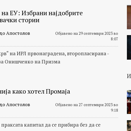
 на ЕУ: Избрани најдобрите
вачки стории
до Апостолов
Објавено на 29 септември 2023 во
8:07
крв“ на ИРЛ првонаградена, второпласирана -
 за Онишченко на Призма
ија како хотел Промаја
до Апостолов
Објавено на 27 септември 2023 во
9:18
праксата капитал да се прибира без да се