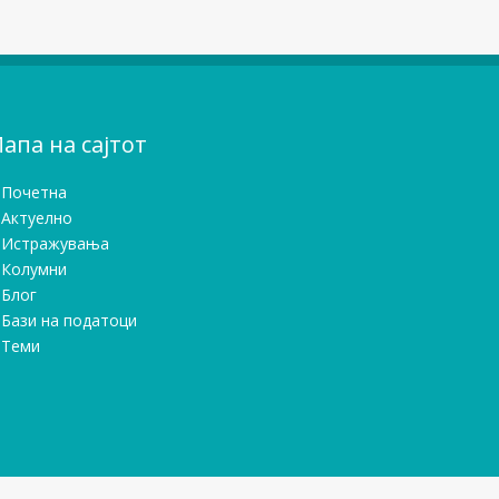
апа на сајтот
Почетна
Актуелно
Истражувањa
Колумни
Блог
Бази на податоци
Теми