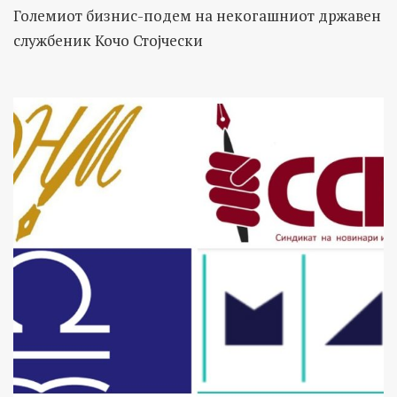
Големиот бизнис-подем на некогашниот државен
службеник Кочо Стојчески