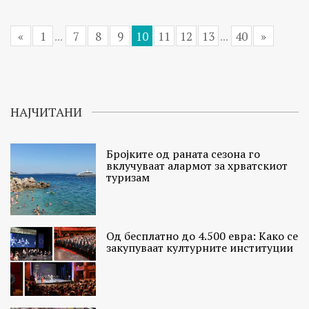
«
1
...
7
8
9
10
11
12
13
...
40
»
НАЈЧИТАНИ
Бројките од раната сезона го
вклучуваат алармот за хрватскиот
туризам
Од бесплатно до 4.500 евра: Како се
закупуваат културните институции