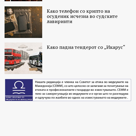
Како телефон со крипто на
осуденик исчезна во судските
лавиринти
Како падна тендерот со „Икарус“