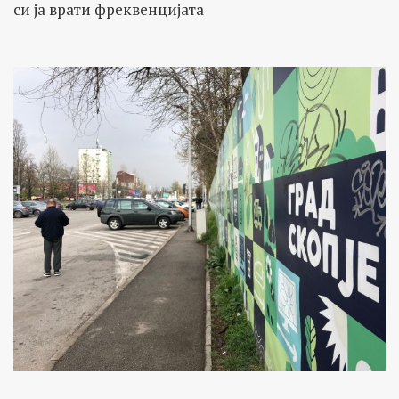
си ја врати фреквенцијата