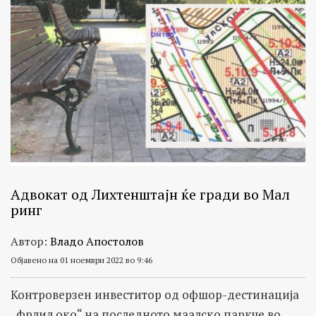
Адвокат од Лихтенштајн ќе гради во Мал
ринг
Автор:
Владо Апостолов
Објавено на 01 ноември 2022 во 9:46
Контроверзен инвеститор од офшор-дестинација
„фрлил око“ на последното маалско паркче во