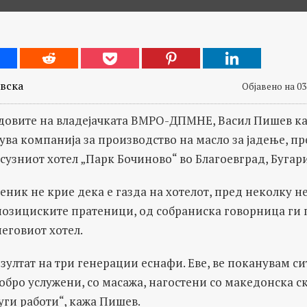
вска
Објавено на 03
довите на владејачката ВМРО-ДПМНЕ, Васил Пишев ка
ва компанија за производство на масло за јадење, пре
сузниот хотел „Парк Бочиново“ во Благоевград, Бугари
ник не крие дека е газда на хотелот, пред неколку н
позициските пратеници, од собраниска говорница ги 
неговиот хотел.
зултат на три генерации еснафи. Еве, ве поканувам си
добро услужени, со масажа, нагостени со македонска ск
уги работи“, кажа Пишев.