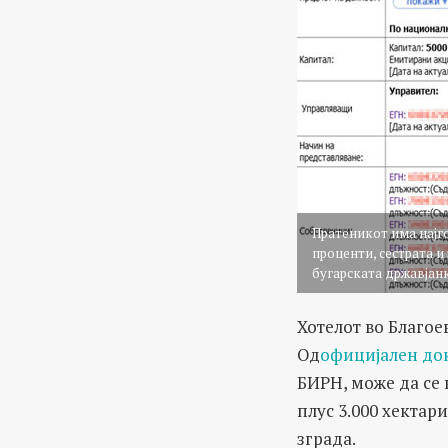
Пратеникот има најго
проценти, сестрата и
бугарската државјан
Хотелот во Благое
Од
официјален до
БИРН, може да се 
плус 3.000 хектар
зграда.