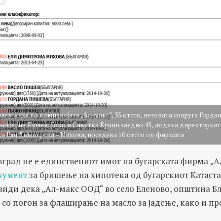
лем удел во компанијата „Ал-макс“, 35 отсто, неговата сопруга Горда
 зетот на Пишев, Ѓоко и Саветка Краиц заедно 45, додека директоркат
ка Ели Димитрова – Михова, поседува 10 отсто од фирмата
вград не е единствениот имот на бугарската фирма „А
кумент
за бришење на хипотека од бугарскиот Катастар
види дека „Ал-макс ООД“ во село Еленово, општина Б
и со погон за флаширање на масло за јадење, како и п