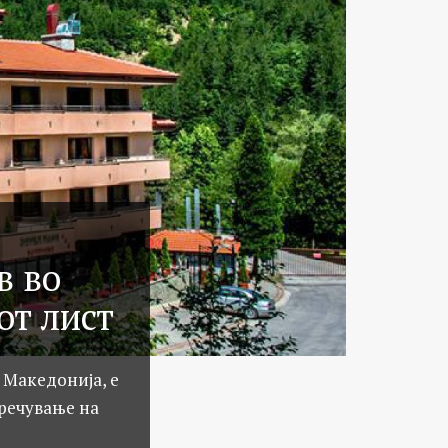
в во
от лист
 Македонија, е
пречување на