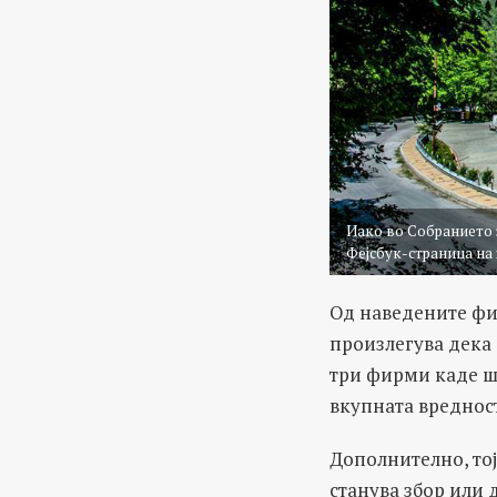
Иако во Собранието з
Фејсбук-страница на
Од наведените фи
произлегува дека 
три фирми каде ш
вкупната вреднос
Дополнително, тој
станува збор или 