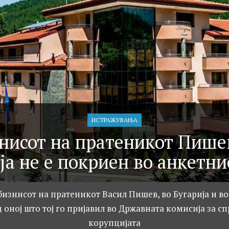
ИСТРАЖУВАЊA
нисот на пратеникот Пише
ја не е покриен во анкетни
бизнисот на пратеникот Васил Пишев, во Бугарија и во
 оној што тој го пријавил во Државната комисија за с
корупцијата