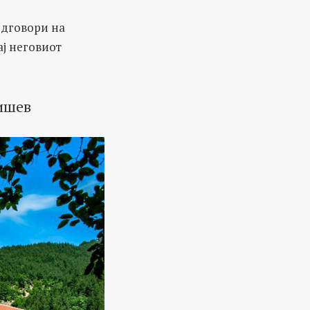
одговори на
ај неговиот
Пишев