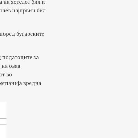
 на хотелот бил и
ишев најпрвин бил
според бугарските
 податоците за
 на оваа
от во
компанија вредна