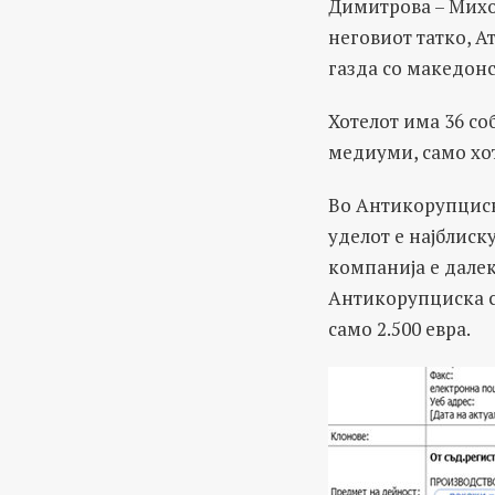
Димитрова – Михов
неговиот татко, 
газда со македонс
Хотелот има 36 со
медиуми, само хо
Во Антикорупциск
уделот е најблиск
компанија е далек
Антикорупциска ст
само 2.500 евра.