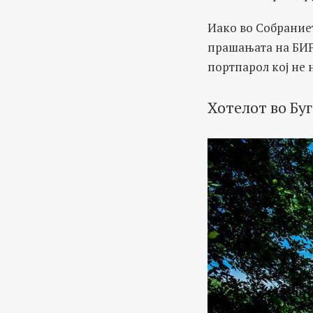
Иако во Собраниет
прашањата на БИРН
портпарол кој не
Хотелот во Бу