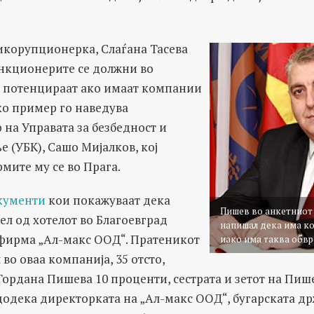
корупционерка, Слаѓана Тасева
ункционерите се должни во
а потенцираат ако имаат компании
ако пример го наведува
на Управата за безбедност и
 (УБК), Сашо Мијалков, кој
мите му се во Прага.
кументи
кои покажуваат дека
Пишев во анкетниот 
л од хотелот во Благоевград
напишал дека има ко
 фирма „Ал-макс ООД“. Пратеникот
иако има таква обвр
 во оваа компанија, 35 отсто,
Гордана Пишева 10 проценти, сестрата и зетот на Пише
додека директорката на „Ал-макс ООД“, бугарската др