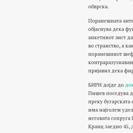
обврска.
Поранешната анти
објаснува дека ф
анкетниот лист д
во странство, а к
поранешниот шеф 
контраразузнавање
пријавил дека фир
БИРН дојде до
до
Пишев поседува де
преку бугарската
има најголем удел
неговата сопруга 
Краиц заедно 45, 