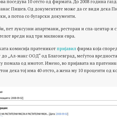
а поседува 10 отсто од фирмата. До 2008 година газда
Атанас Пишев. Од документите може да се види дека П
ки, а потоа со бугарски документи.
би, пет луксузни апартмани, ресторан и спа-центар и 
телот вреди над три милиони евра.
ата комисија пратеникот
пријавил
фирма која според
у до „Ал-макс ООД“ од Благоевград, меѓутоа вредноста
у помала од имотот. Имено, во пријавата на пратеник
ои дека тој има 40 отсто, а жена му 10 проценти од 