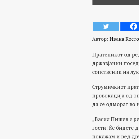
Автор:
Ивана Косто
Пратеникот од ре
државјанин поседу
сопственик на лук
Струмичкиот прате
провокација од о
да се одморат во 
„Васил Пишев е ре
гости! Ќе бидете 
покажам и ред др