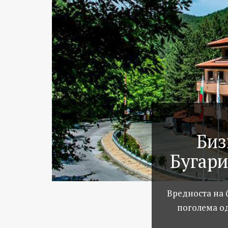
Биз
Бугари
Вредноста на 
поголема од