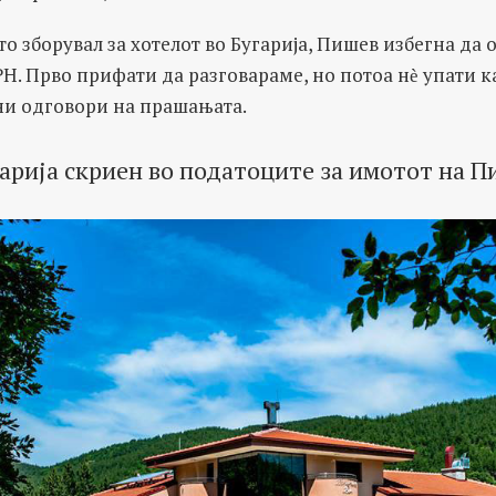
о зборувал за хотелот во Бугарија, Пишев избегна да 
. Прво прифати да разговараме, но потоа нѐ упати к
 ни одговори на прашањата.
гарија скриен во податоците за имотот на 