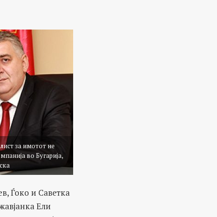
лист за имотот не
мпанија во Бугарија,
ска
в, Ѓоко и Саветка
жавјанка Ели