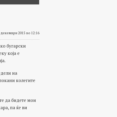
 декември 2015 во 12:16
ко бугарски
ку која е
ја.
едели на
покани колегите
те да бидете мои
ара, па ќе ви