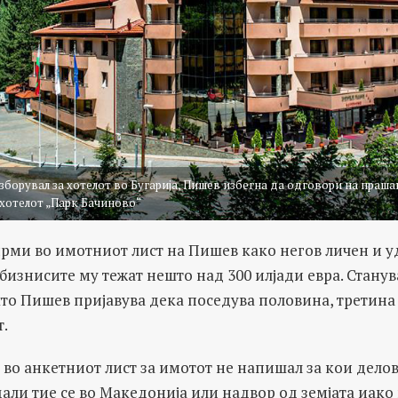
борувал за хотелот во Бугарија, Пишев избегна да одговори на праша
 хотелот „Парк Бачиново“
рми во имотниот лист на Пишев како негов личен и уд
бизнисите му тежат нешто над 300 илјади евра. Станува
то Пишев пријавува дека поседува половина, третина
т.
 во анкетниот лист за имотот не напишал за кои делов
дали тие се во Македонија или надвор од земјата иако