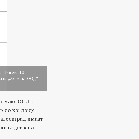
на Пишева 10
а на „Ал-макс ООД“,
л-макс ООД“.
 до кој дојде
лагоевград имаат
роизводствена