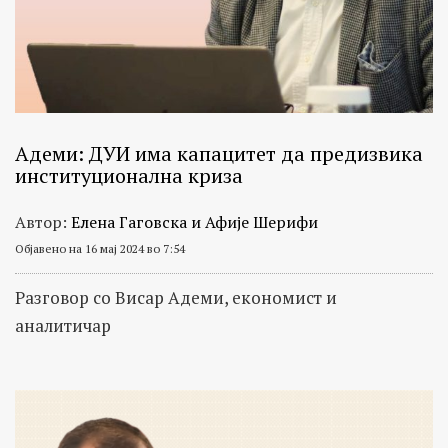
Адеми: ДУИ има капацитет да предизвика
институционална криза
Автор:
Елена Гаговска и Афије Шерифи
Објавено на 16 мај 2024 во 7:54
Разговор со Висар Адеми, економист и
аналитичар