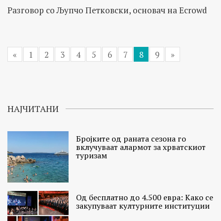
Разговор со Љупчо Петковски, основач на Ecrowd
«
1
2
3
4
5
6
7
8
9
»
НАЈЧИТАНИ
Бројките од раната сезона го
вклучуваат алармот за хрватскиот
туризам
Од бесплатно до 4.500 евра: Како се
закупуваат културните институции