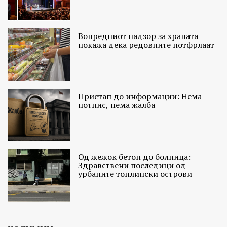
Вонредниот надзор за храната
покажа дека редовните потфрлаат
Пристап до информации: Нема
потпис, нема жалба
Од жежок бетон до болница:
Здравствени последици од
урбаните топлински острови