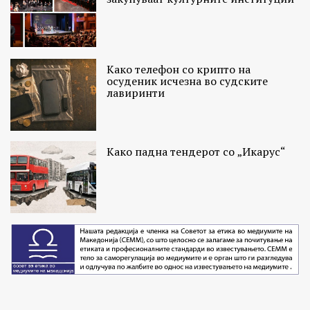
Како телефон со крипто на
осуденик исчезна во судските
лавиринти
Како падна тендерот со „Икарус“