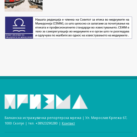
Балканска истражувачка репортерска мрежа | Ул. Мирослав Крлежа 67,
1000 Скопје | тел. +38923290280­ |
Контакт