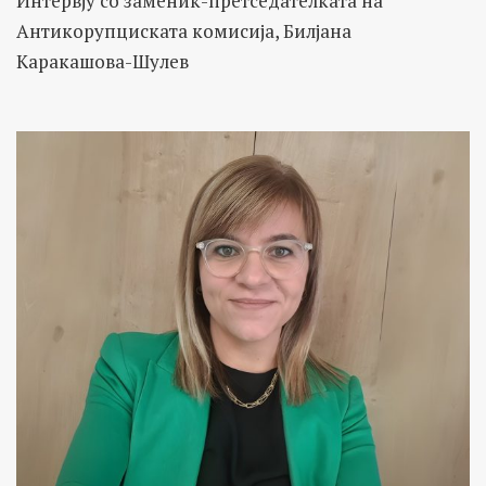
Интервју со заменик-претседателката на
Антикорупциската комисија, Билјана
Каракашова-Шулев