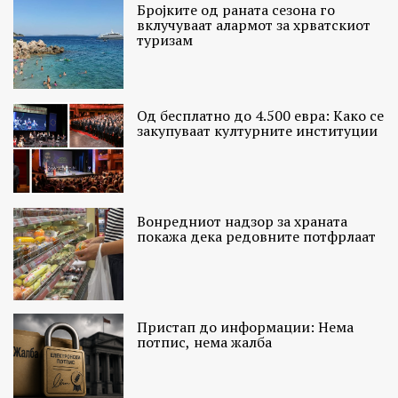
Бројките од раната сезона го
вклучуваат алармот за хрватскиот
туризам
Од бесплатно до 4.500 евра: Како се
закупуваат културните институции
Вонредниот надзор за храната
покажа дека редовните потфрлаат
Пристап до информации: Нема
потпис, нема жалба