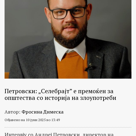
Петровски: „Селебрајт” е премоќен за
општества со историја на злоупотреби
Автор:
Фросина Димеска
Објавено на 10 јуни 2025 во 13:49
Интервју со Андреј Петровски, директор на