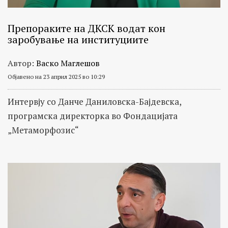
Препораките на ДКСК водат кон
заробување на институциите
Автор:
Васко Маглешов
Објавено на 23 април 2025 во 10:29
Интервју со Данче Даниловска-Бајдевска,
програмска директорка во Фондацијата
„Метаморфозис“