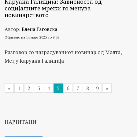
Каруана Галиција: Зависноста од
социјалните мрежи го менува
новинарството
Автор:
Елена Гаговска
Објавено на 14 март 2025 во 9:38
Разговор со наградуваниот новинар од Малта,
Метју Каруана Галиција
«
1
2
3
4
5
6
7
8
9
»
НАЈЧИТАНИ