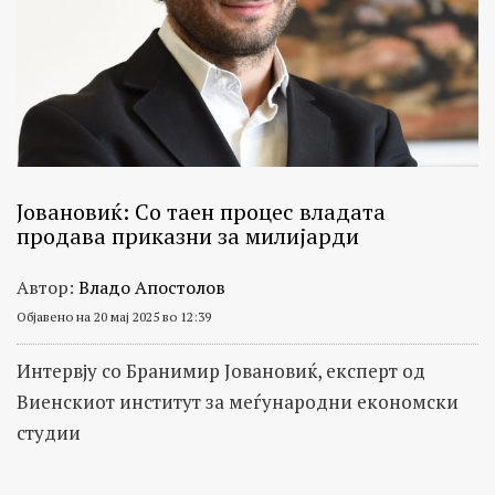
Јовановиќ: Со таен процес владата
продава приказни за милијарди
Автор:
Владо Апостолов
Објавено на 20 мај 2025 во 12:39
Интервју со Бранимир Јовановиќ, експерт од
Виенскиот институт за меѓународни економски
студии