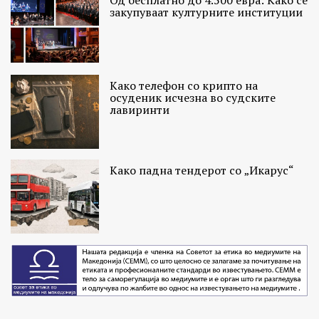
Од бесплатно до 4.500 евра: Како се
закупуваат културните институции
Како телефон со крипто на
осуденик исчезна во судските
лавиринти
Како падна тендерот со „Икарус“