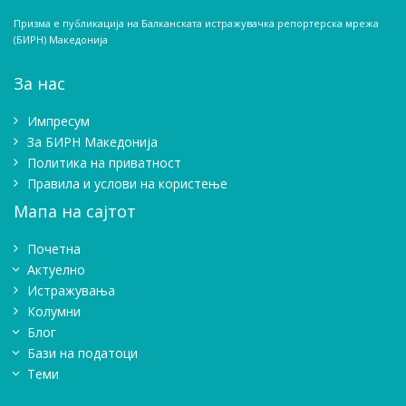
Призма е публикација на Балканската истражувачка репортерска мрежа
(БИРН) Македонија
За нас
Импресум
Зa БИРН Македонија
Политика на приватност
Правила и услови на користење
Мапа на сајтот
Почетна
Актуелно
Истражувањa
Колумни
Блог
Бази на податоци
Теми