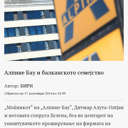
Алпине Бау и балканското семејство
Автор:
БИРН
Објавено на 17 декември 2014 во 10:09
„Моќникот“ на „Алпине Бау“, Дитмар Алута-Олтјан
и неговата сопруга Хелена, беа во центарот на
уништувачкото проширување на фирмата на