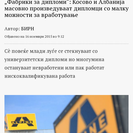
„Фабрики за дипломи“: Косово и Албанија
масовно произведуваат дипломци со малку
можности за вработување
Автор:
БИРН
Објавено на 16 ноември 2015 во 9:12
Сè повеќе млади луѓе се стекнуваат со
универзитетски дипломи но многумина
остануваат невработени или пак работат
нискоквалификувана работа