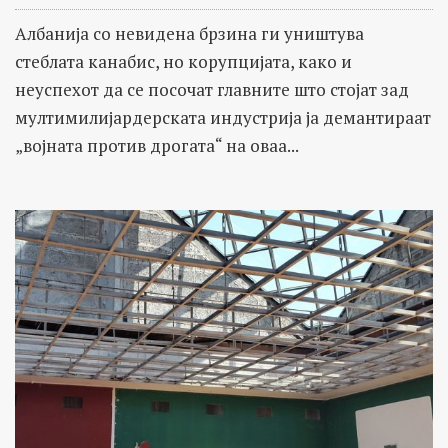
Албанија со невидена брзина ги уништува
стеблата канабис, но корупцијата, како и
неуспехот да се посочат главните што стојат зад
мултимилијардерската индустрија ја демантираат
„војната против дрогата“ на оваа...