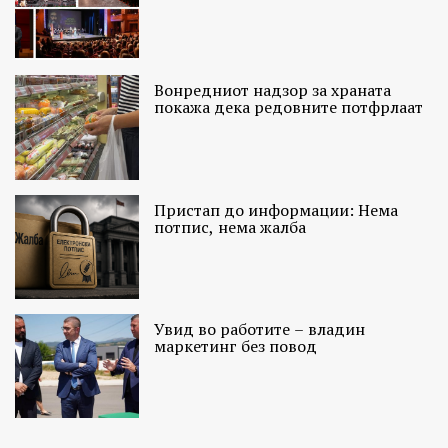
Вонредниот надзор за храната
покажа дека редовните потфрлаат
Пристап до информации: Нема
потпис, нема жалба
Увид во работите – владин
маркетинг без повод