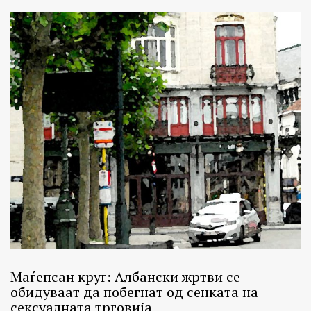
Маѓепсан круг: Албански жртви се
обидуваат да побегнат од сенката на
сексуалната трговија