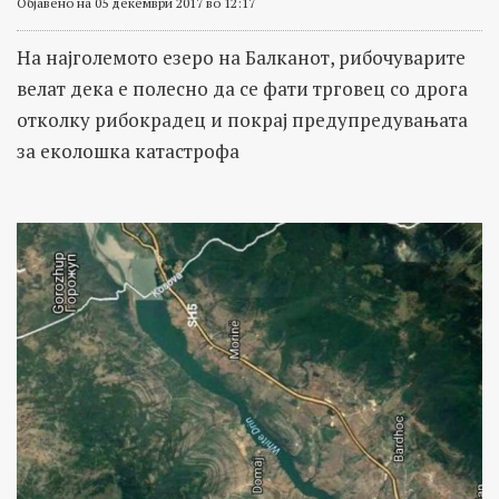
Објавено на 05 декември 2017 во 12:17
На најголемото езеро на Балканот, рибочуварите
велат дека е полесно да се фати трговец со дрога
отколку рибокрадец и покрај предупредувањата
за еколошка катастрофа