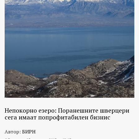
Непокорно езеро: Поранешните шверцери
сега имаат попрофитабилен бизнис
Автор:
БИРН