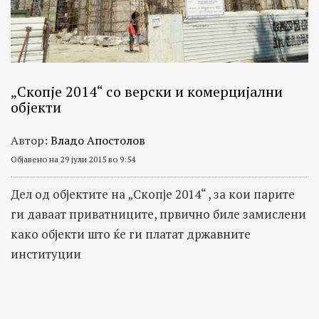
„Скопје 2014“ со верски и комерцијални
објекти
Автор:
Владо Апостолов
Објавено на 29 јули 2015 во 9:54
Дел од објектите на „Скопје 2014“ , за кои парите
ги даваат приватниците, првично биле замислени
како објекти што ќе ги платат државните
институции