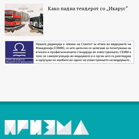
Како падна тендерот со „Икарус“