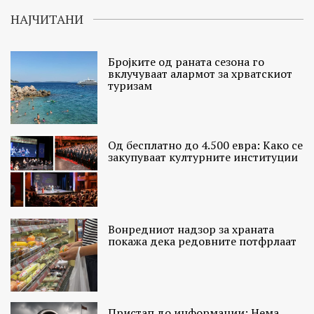
НАЈЧИТАНИ
Бројките од раната сезона го
вклучуваат алармот за хрватскиот
туризам
Од бесплатно до 4.500 евра: Како се
закупуваат културните институции
Вонредниот надзор за храната
покажа дека редовните потфрлаат
Пристап до информации: Нема