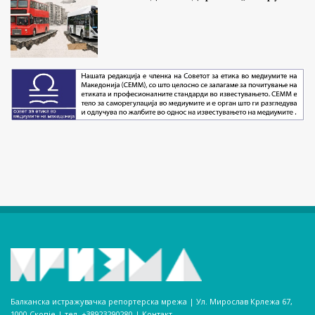
Балканска истражувачка репортерска мрежа | Ул. Мирослав Крлежа 67,
1000 Скопје | тел. +38923290280­ |
Контакт