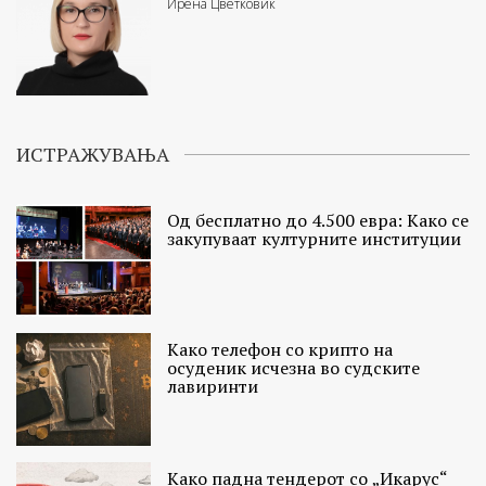
Ирена Цветковиќ
ИСТРАЖУВАЊА
Од бесплатно до 4.500 евра: Како се
закупуваат културните институции
Како телефон со крипто на
осуденик исчезна во судските
лавиринти
Како падна тендерот со „Икарус“