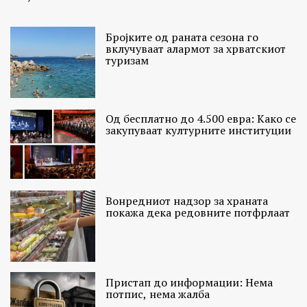
Бројките од раната сезона го
вклучуваат алармот за хрватскиот
туризам
Од бесплатно до 4.500 евра: Како се
закупуваат културните институции
Вонредниот надзор за храната
покажа дека редовните потфрлаат
Пристап до информации: Нема
потпис, нема жалба