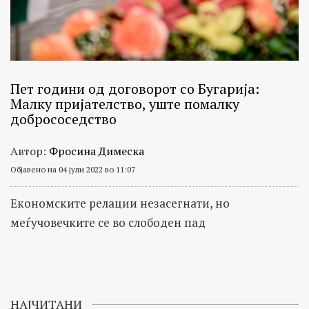
Пет години од договорот со Бугарија:
Малку пријателство, уште помалку
добрососедство
Автор:
Фросина Димеска
Објавено на 04 јули 2022 во 11:07
Економските релации незасегнати, но
меѓучовечките се во слободен пад
НАЈЧИТАНИ