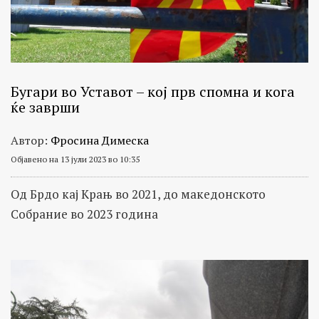
Бугари во Уставот – кој прв спомна и кога
ќе заврши
Автор:
Фросина Димеска
Објавено на 13 јули 2023 во 10:35
Од Брдо кај Крањ во 2021, до македонското
Собрание во 2023 година