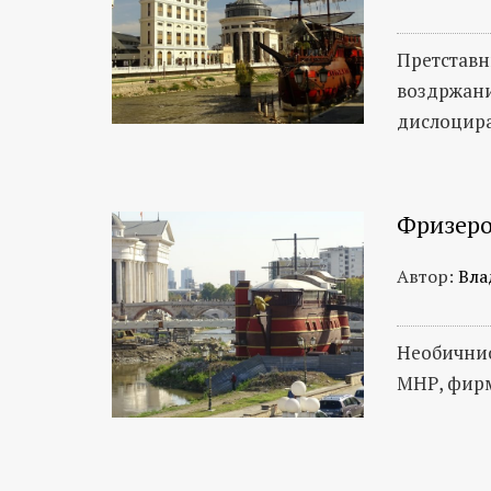
Претставн
воздржани
дислоцир
Фризеро
Автор:
Вла
Необичнио
МНР, фирм