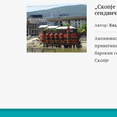
„Скопје
сендвич
Автор:
Вла
Анонимно
приватниц
барокни с
Скопје