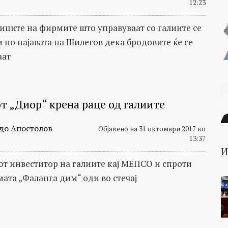
12:23
иците на фирмите што управуваат со галиите се
 по најавата на Шилегов дека бродовите ќе се
аат
т „Диор“ крена раце од галиите
до Апостолов
Објавено на 31 октомври 2017 во
13:37
т инвеститор на галиите кај МЕПСО и спроти
ата „Фаланга дим“ оди во стечај