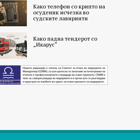
Како телефон со крипто на
осуденик исчезна во
судските лавиринти
Како падна тендерот со
„Икарус“