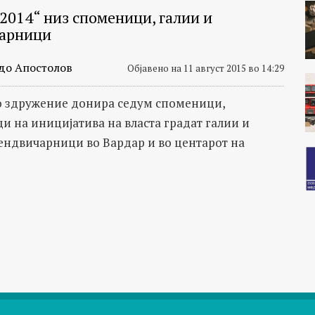
 2014“ низ споменици, галии и
арници
до Апостолов
Објавено на 11 август 2015 во 14:29
 здружение донира седум споменици,
и на иницијатива на власта градат галии и
ендвичарници во Вардар и во центарот на