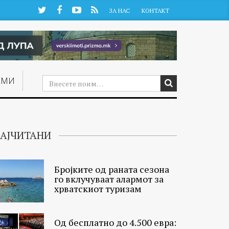
Twitter
Facebook
YouTube
RSS
ЗА НАС
КОНТАКТ
ЕМИ
АЈЧИТАНИ
Бројките од раната сезона
го вклучуваат алармот за
хрватскиот туризам
Од бесплатно до 4.500 евра: