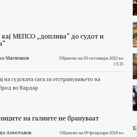
а кај МЕПСО „доплива“ до судот и
а“
ко Маглешов
Објавено на 03 октомври 2022 во
13:25
ј на судската сага за отстранувањето на
брод во Вардар
ниците на галиите не брануваат
К
до Апостолов
Објавено на 09 февруари 2018 во