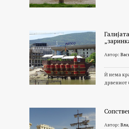
Галијат
„заринк
Автор:
Вас
Ѝ нема кра
дрвениот 
Сопстве
Автор:
Вла