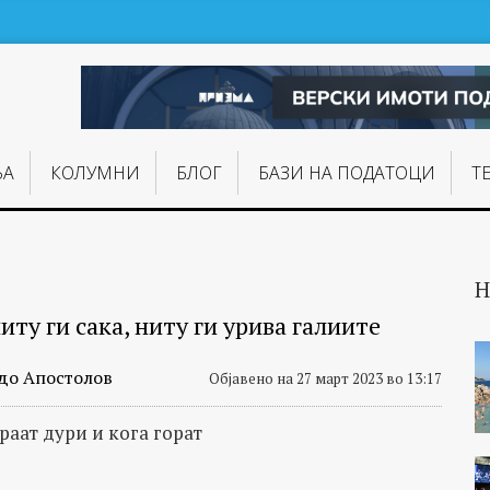
ЊA
КОЛУМНИ
БЛОГ
БАЗИ НА ПОДАТОЦИ
Т
Н
иту ги сака, ниту ги урива галиите
до Апостолов
Објавено на 27 март 2023 во 13:17
раат дури и кога горат