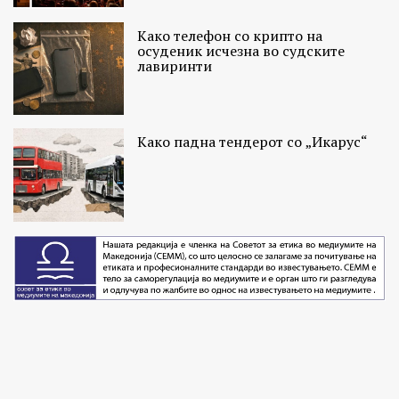
Како телефон со крипто на
осуденик исчезна во судските
лавиринти
Како падна тендерот со „Икарус“