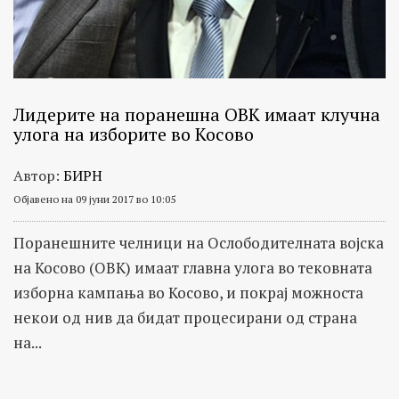
Лидерите на поранешна ОВК имаат клучна
улога на изборите во Косово
Автор:
БИРН
Објавено на 09 јуни 2017 во 10:05
Поранешните челници на Ослободителната војска
на Косово (ОВК) имаат главна улога во тековната
изборна кампања во Косово, и покрај можноста
некои од нив да бидат процесирани од страна
на...