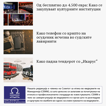
Од бесплатно до 4.500 евра: Како се
закупуваат културните институции
Како телефон со крипто на
осуденик исчезна во судските
лавиринти
Како падна тендерот со „Икарус“