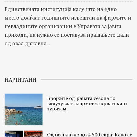
Единствената институција каде што на едно
место доаѓаат годишните извештаи на фирмите и
невладините организации е Управата за јавни
приходи, па нужно се поставува прашањето дали
од оваа државна...
НАЈЧИТАНИ
Бројките од раната сезона го
вклучуваат алармот за хрватскиот
туризам
Од бесплатно до 4.500 евра: Како се