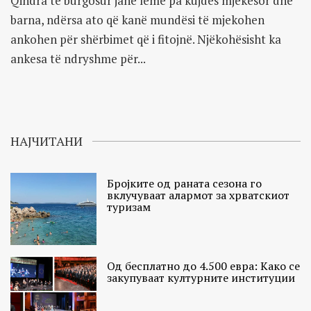
Qindra të burgosur janë lëmë pa kujdes mjekësor dhe
barna, ndërsa ato që kanë mundësi të mjekohen
ankohen për shërbimet që i fitojnë. Njëkohësisht ka
ankesa të ndryshme për...
НАЈЧИТАНИ
Бројките од раната сезона го
вклучуваат алармот за хрватскиот
туризам
Од бесплатно до 4.500 евра: Како се
закупуваат културните институции