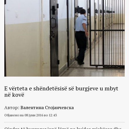
E vërteta e shëndetësisë së burgjeve u mbyt
në kovë
Автор:
Валентина Стојанчевска
Објавено на 08 јуни 2016 во 12:43