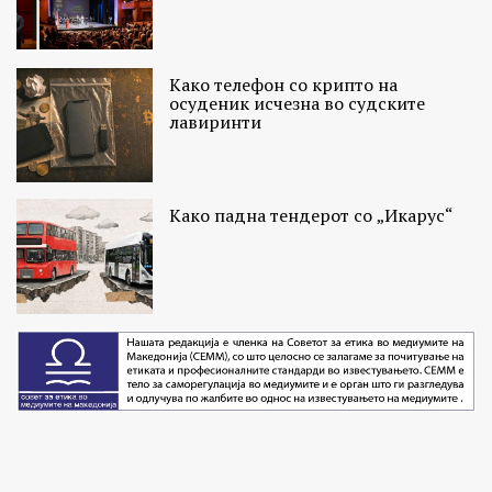
Како телефон со крипто на
осуденик исчезна во судските
лавиринти
Како падна тендерот со „Икарус“