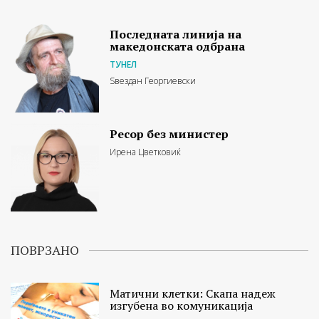
Последната линија на
македонската одбрана
ТУНЕЛ
Ѕвездан Георгиевски
Ресор без министер
Ирена Цветковиќ
ПОВРЗАНО
Матични клетки: Скапа надеж
изгубена во комуникација