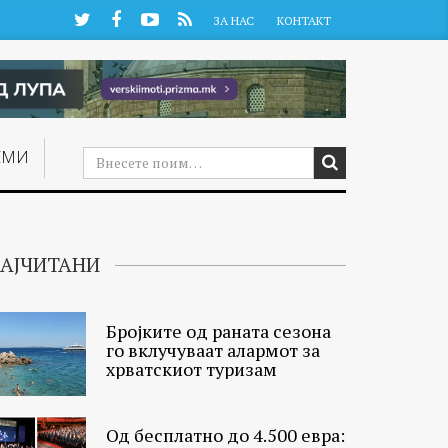
Twitter
Facebook
YouTube
RSS
ЗА НАС
КОНТАКТ
ЕМИ
АЈЧИТАНИ
Бројките од раната сезона
го вклучуваат алармот за
хрватскиот туризам
Од бесплатно до 4.500 евра: