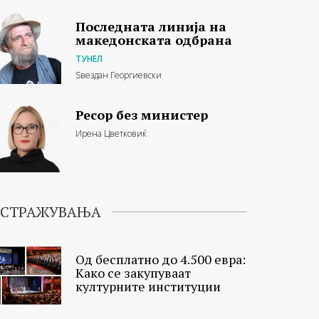
Последната линија на
македонската одбрана
ТУНЕЛ
Ѕвездан Георгиевски
Ресор без министер
Ирена Цветковиќ
ИСТРАЖУВАЊА
Од бесплатно до 4.500 евра:
Како се закупуваат
културните институции