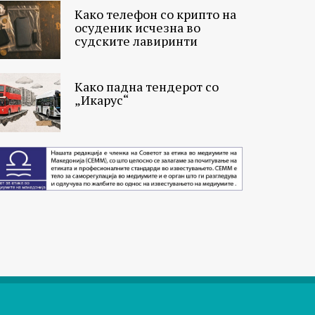
Како телефон со крипто на
осуденик исчезна во
судските лавиринти
Како падна тендерот со
„Икарус“