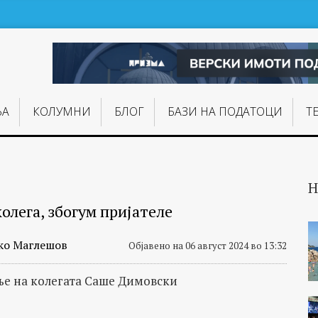
ЊA
КОЛУМНИ
БЛОГ
БАЗИ НА ПОДАТОЦИ
Т
Н
олега, збогум пријателе
ко Маглешов
Објавено на 06 август 2024 во 13:32
ње на колегата Саше Димовски