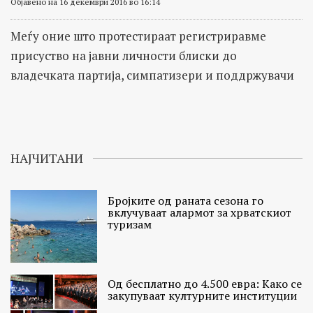
Објавено на 16 декември 2016 во 16:14
Меѓу оние што протестираат регистриравме
присуство на јавни личности блиски до
владечката партија, симпатизери и поддржувачи
НАЈЧИТАНИ
Бројките од раната сезона го
вклучуваат алармот за хрватскиот
туризам
Од бесплатно до 4.500 евра: Како се
закупуваат културните институции