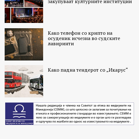
закупуваат културните институции
Како телефон со крипто на
осуденик исчезна во судските
лавиринти
Како падна тендерот со „Икарус“