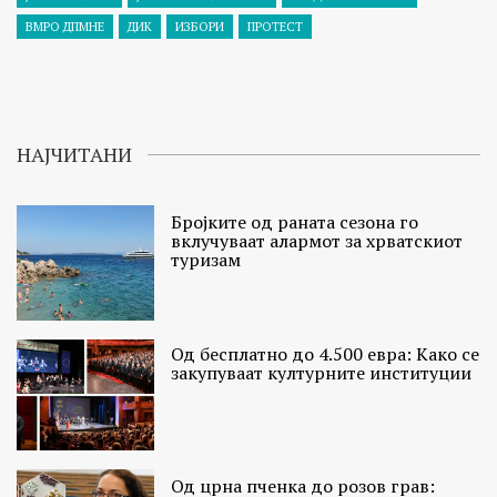
ВМРО ДПМНЕ
ДИК
ИЗБОРИ
ПРОТЕСТ
НАЈЧИТАНИ
Бројките од раната сезона го
вклучуваат алармот за хрватскиот
туризам
Од бесплатно до 4.500 евра: Како се
закупуваат културните институции
Од црна пченка до розов грав: