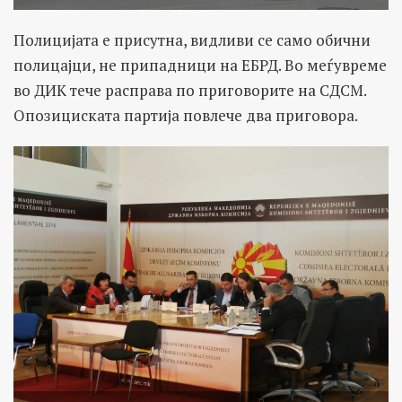
Полицијата е присутна, видливи се само обични
полицајци, не припадници на ЕБРД. Во меѓувреме
во ДИК тече расправа по приговорите на СДСМ.
Опозициската партија повлече два приговора.