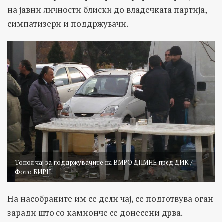
на јавни личности блиски до владечката партија,
симпатизери и поддржувачи.
Топол чај за поддржувачите на ВМРО ДПМНЕ пред ДИК /
Фото БИРН
На насобраните им се дели чај, се подготвува оган
заради што со камионче се донесени дрва.