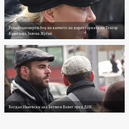
Револуционерен беџ на капчето на директорката на Театар
Комедија, Јелена Жуѓиќ
Богдан Илиевски ака Бетмен Велит пред ДИК