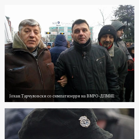
Јохан Тарчуловски со симпатизерри на ВМРО-ДПМНЕ