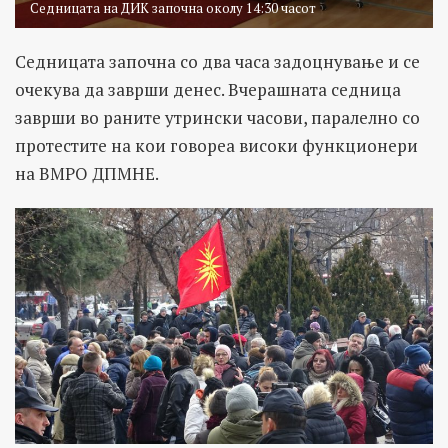
Седницата на ДИК започна околу 14:30 часот
Седницата започна со два часа задоцнување и се
очекува да заврши денес. Вчерашната седница
заврши во раните утрински часови, паралелно со
протестите на кои говореа високи функционери
на ВМРО ДПМНЕ.