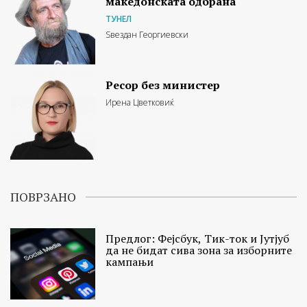
македонската одбрана
ТУНЕЛ
Ѕвездан Георгиевски
Ресор без министер
Ирена Цветковиќ
ПОВРЗАНО
Предлог: Фејсбук, Тик-ток и Јутјуб
да не бидат сива зона за изборните
кампањи