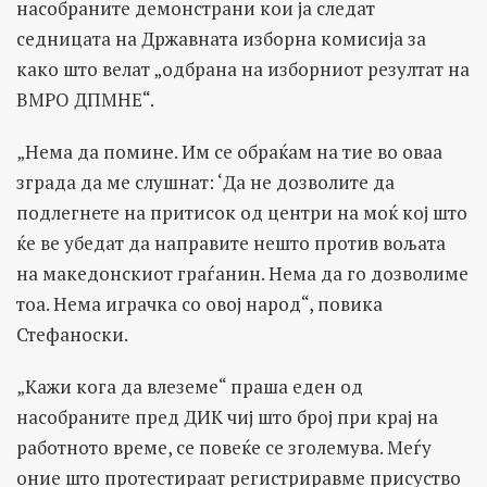
насобраните демонстрани кои ја следат
седницата на Државната изборна комисија за
како што велат „одбрана на изборниот резултат на
ВМРО ДПМНЕ“.
„Нема да помине. Им се обраќам на тие во оваа
зграда да ме слушнат: ‘Да не дозволите да
подлегнете на притисок од центри на моќ кој што
ќе ве убедат да направите нешто против вољата
на македонскиот граѓанин. Нема да го дозволиме
тоа. Нема играчка со овој народ“, повика
Стефаноски.
„Кажи кога да влеземе“ праша еден од
насобраните пред ДИК чиј што број при крај на
работното време, се повеќе се зголемува. Меѓу
оние што протестираат регистриравме присуство