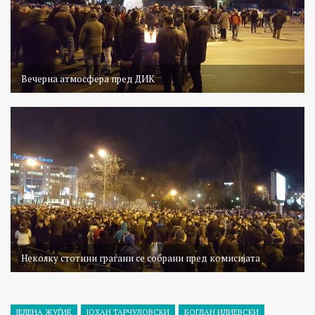
Вечерна атмосфера пред ДИК
Неколку стотини граѓани се собрани пред комисијата
ЈЕЛЕНА ЖУЃИЌ
ЈОХАН ТАРЧУЛОВСКИ
БОГДАН ИЛИЕВСКИ