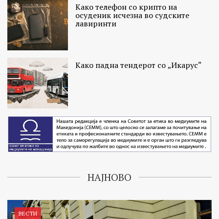
Како телефон со крипто на
осуденик исчезна во судските
лавиринти
Како падна тендерот со „Икарус“
НАЈНОВО
ВЕСТИ