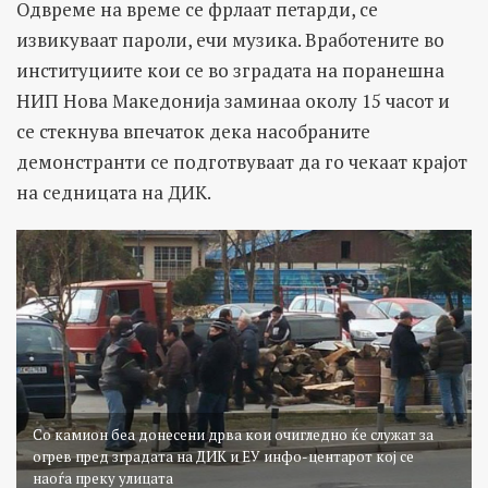
Одвреме на време се фрлаат петарди, се
извикуваат пароли, ечи музика. Вработените во
институциите кои се во зградата на поранешна
НИП Нова Македонија заминаа околу 15 часот и
се стекнува впечаток дека насобраните
демонстранти се подготвуваат да го чекаат крајот
на седницата на ДИК.
Со камион беа донесени дрва кои очигледно ќе служат за
огрев пред зградата на ДИК и ЕУ инфо-центарот кој се
наоѓа преку улицата