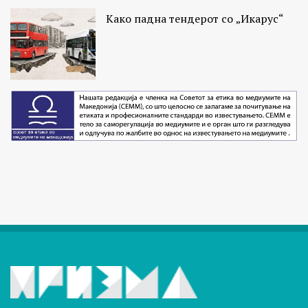
Како падна тендерот со „Икарус“