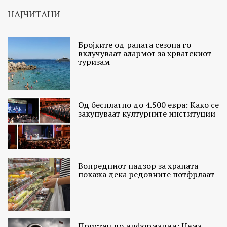
НАЈЧИТАНИ
Бројките од раната сезона го
вклучуваат алармот за хрватскиот
туризам
Од бесплатно до 4.500 евра: Како се
закупуваат културните институции
Вонредниот надзор за храната
покажа дека редовните потфрлаат
Пристап до информации: Нема