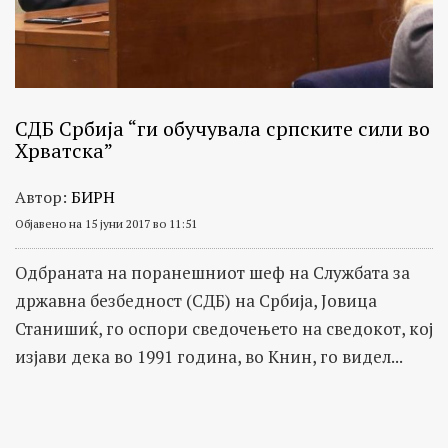
СДБ Србија “ги обучувала српските сили во
Хрватска”
Автор:
БИРН
Објавено на 15 јуни 2017 во 11:51
Одбраната на поранешниот шеф на Службата за
државна безбедност (СДБ) на Србија, Јовица
Станишиќ, го оспори сведочењето на сведокот, кој
изјави дека во 1991 година, во Книн, го видел...