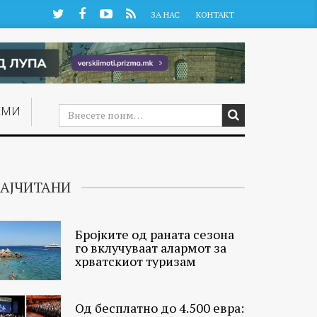
Twitter
Facebook
YouTube
RSS
ЗА НАС
КОНТАКТ
ЕМИ
АЈЧИТАНИ
Бројките од раната сезона
го вклучуваат алармот за
хрватскиот туризам
Од бесплатно до 4.500 евра: