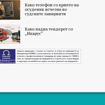
Како телефон со крипто на
осуденик исчезна во
судските лавиринти
Како падна тендерот со
„Икарус“