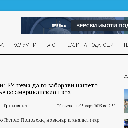
ЊA
КОЛУМНИ
БЛОГ
БАЗИ НА ПОДАТОЦИ
Т
Н
и: ЕУ нема да го заборави нашето
ње во американскиот воз
е Трпковски
Објавено на 05 март 2025 во 9:39
со Љупчо Поповски, новинар и аналитичар