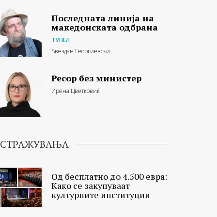
Последната линија на
македонската одбрана
ТУНЕЛ
Ѕвездан Георгиевски
Ресор без министер
Ирена Цветковиќ
ИСТРАЖУВАЊА
Од бесплатно до 4.500 евра:
Како се закупуваат
културните институции