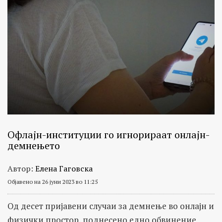
Офлајн-институции го игнорираат онлајн-
демнењето
Автор:
Елена Гаговска
Објавено на 26 јуни 2023 во 11:25
Од десет пријавени случаи за демнење во онлајн и
физички простор, поднесено едно обвинение