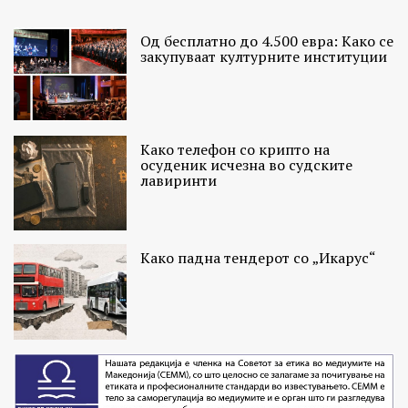
Од бесплатно до 4.500 евра: Како се
закупуваат културните институции
Како телефон со крипто на
осуденик исчезна во судските
лавиринти
Како падна тендерот со „Икарус“