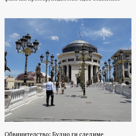
Обвинителство: Будно ги следиме