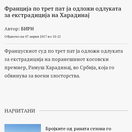
Франција по трет пат ја одложи одлуката
за екстрадиција на Харадинај
Автор:
БИРН
Објавено на 07 април 2017 во 10:12
Францускиот суд по трет пат ја одложи одлуката
за екстрадиција на поранешниот косовски
премиер, Рамуш Харадинај, во Србија, која го
обвинува за воени злосторства.
НАЈЧИТАНИ
Бројките од раната сезона го