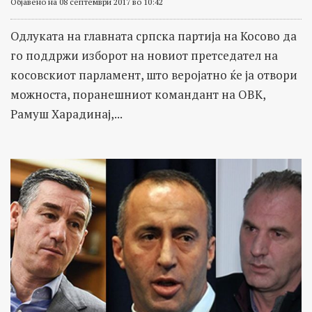
Објавено на 08 септември 2017 во 10:42
Одлуката на главната српска партија на Косово да
го поддржи изборот на новиот претседател на
косовскиот парламент, што веројатно ќе ја отвори
можноста, поранешниот командант на ОВК,
Рамуш Харадинај,...