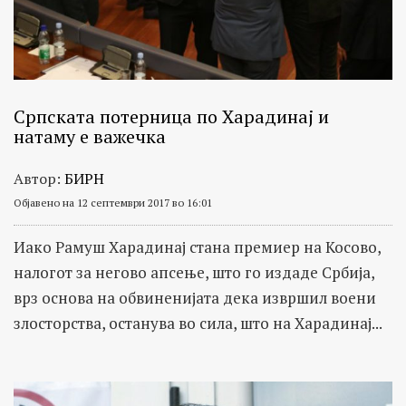
Српската потерница по Харадинај и
натаму е важечка
Автор:
БИРН
Објавено на 12 септември 2017 во 16:01
Иако Рамуш Харадинај стана премиер на Косово,
налогот за негово апсење, што го издаде Србија,
врз основа на обвиненијата дека извршил воени
злосторства, останува во сила, што на Харадинај...