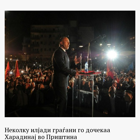
Неколку илјади граѓани го дочекаа
Харадинај во Приштина