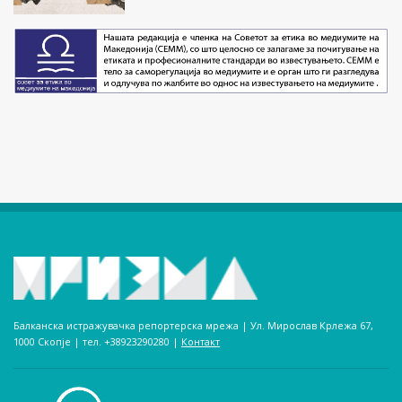
Балканска истражувачка репортерска мрежа | Ул. Мирослав Крлежа 67,
1000 Скопје | тел. +38923290280­ |
Контакт