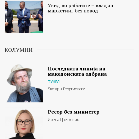
Увид во работите – владин
маркетинг без повод
КОЛУМНИ
Последната линија на
македонската одбрана
ТУНЕЛ
Ѕвездан Георгиевски
Ресор без министер
Ирена Цветковиќ