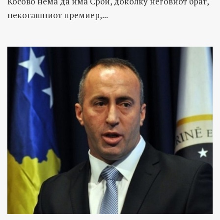
Косово нема да има Срби, доколку неговиот брат,
некогашниот премиер,...