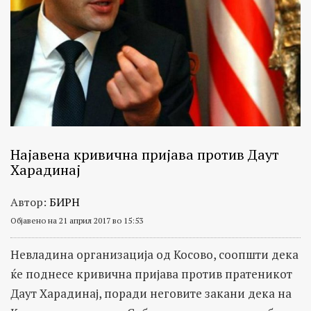
Најавена кривична пријава против Даут
Харадинај
Автор:
БИРН
Објавено на 21 април 2017 во 15:53
Невладинa организација од Косово, соопшти дека
ќе поднесе кривична пријава против пратеникот
Даут Харадинај, поради неговите закани дека на