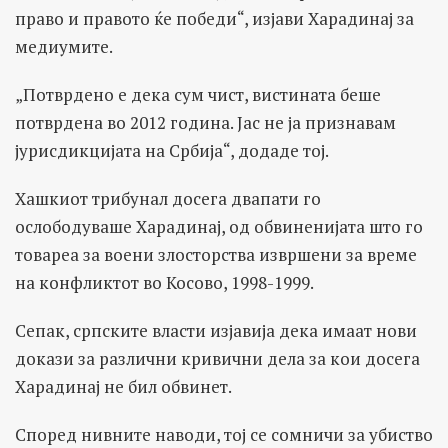
право и правото ќе победи“, изјави Харадинај за
медиумите.
„Потврдено е дека сум чист, вистината беше
потврдена во 2012 година. Јас не ја признавам
јурисдикцијата на Србија“, додаде тој.
Хашкиот трибунал досега двапати го
ослободуваше Харадинај, од обвиненијата што го
товареа за воени злосторства извршени за време
на конфликтот во Косово, 1998-1999.
Сепак, српските власти изјавија дека имаат нови
докази за различни кривични дела за кои досега
Харадинај не бил обвинет.
Според нивните наводи, тој се сомничи за убиство