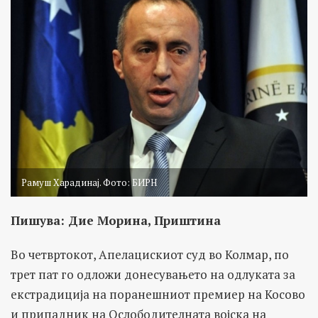
Рамуш Харадинај. Фото: БИРН
Пишува: Дие Морина, Приштина
Во четвртокот, Апелацискиот суд во Колмар, по
трет пат го одложи донесувањето на одлуката за
екстрадиција на поранешниот премиер на Косово
и припадник на Ослободителната војска на