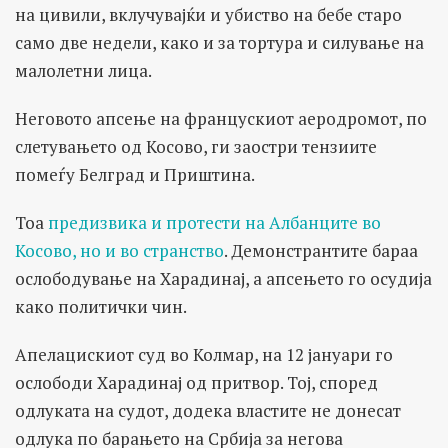
на цивили, вклучувајќи и убиство на бебе старо
само две недели, како и за тортура и силување на
малолетни лица.
Неговото апсење на францускиот аеродромот, по
слетувањето од Косово, ги заостри тензиите
помеѓу Белград и Приштина.
Тоа
предизвика и протести на Албанците во
Косово, но и во странство
. Демонстрантите бараа
ослободување на Харадинај, а апсењето го осудија
како политички чин.
Апелацискиот суд во Колмар, на 12 јануари го
ослободи Харадинај од притвор. Тој, според
одлуката на судот, додека властите не донесат
одлука по барањето на Србија за негова