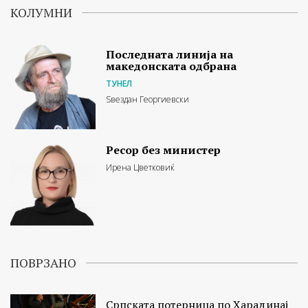
КОЛУМНИ
Последната линија на
македонската одбрана
ТУНЕЛ
Ѕвездан Георгиевски
Ресор без министер
Ирена Цветковиќ
ПОВРЗАНО
Српската потерница по Харадинај