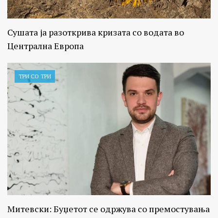
Сушата ја разоткрива кризата со водата во
Централна Европа
ТРИ СО ТРИ
Митевски: Буџетот се одржува со премостувања