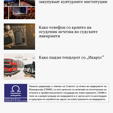
закупуваат културните институции
Како телефон со крипто на
осуденик исчезна во судските
лавиринти
Како падна тендерот со „Икарус“