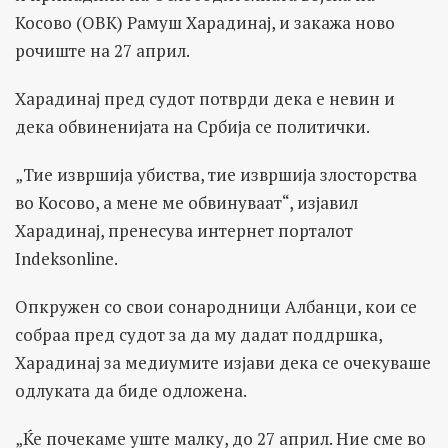
Косово (ОВК) Рамуш Харадинај, и закажа ново
рочиште на 27 април.
Харадинај пред судот потврди дека е невин и
дека обвиненијата на Србија се политички.
„Тие извршија убиства, тие извршија злосторства
во Косово, а мене ме обвинуваат“, изјавил
Харадинај, пренесува интернет порталот
Indeksonline.
Опкружен со свои сонародници Албанци, кои се
собраа пред судот за да му дадат поддршка,
Харадинај за медиумите изјави дека се очекуваше
одлуката да биде одложена.
„Ќе почекаме уште малку, до 27 април. Ние сме во