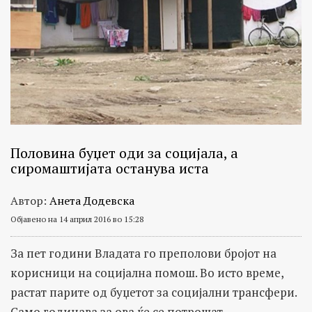
Половина буџет оди за социјала, а
сиромаштијата останува иста
Автор:
Анета Додевска
Објавено на 14 април 2016 во 15:28
За пет години Владата го преполови бројот на
корисници на социјална помош. Во исто време,
растат парите од буџетот за социјални трансфери.
Само годинава за ова ќе се потрошат...