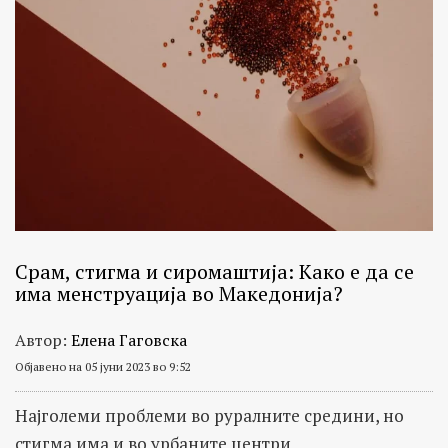
Срам, стигма и сиромаштија: Како е да се
има менструација во Македонија?
Автор:
Елена Гаговска
Објавено на 05 јуни 2023 во 9:52
Најголеми проблеми во руралните средини, но
стигма има и во урбаните центри