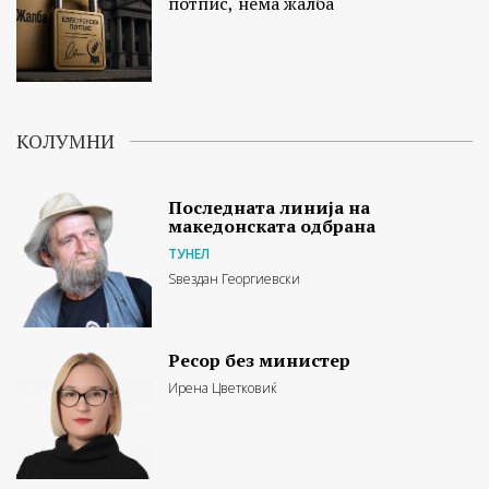
потпис, нема жалба
КОЛУМНИ
Последната линија на
македонската одбрана
ТУНЕЛ
Ѕвездан Георгиевски
Ресор без министер
Ирена Цветковиќ