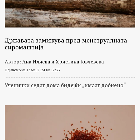
Државата замижува пред менструалната
сиромаштија
Автор:
Ана Илиева и Христина Јовчевска
Објавено на 13 мај 2024 во 12:33
Ученички седат дома бидејќи „имаат добиено“