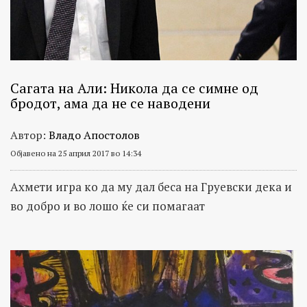
Сагата на Али: Никола да се симне од
бродот, ама да не се наводени
Автор:
Владо Апостолов
Објавено на 25 април 2017 во 14:34
Ахмети игра ко да му дал беса на Груевски дека и
во добро и во лошо ќе си помагаат