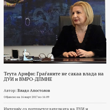
Теута Арифи: Граѓаните не сакаа влада на
ДУИ и ВМРО-ДПМНЕ
Автор:
Владо Апостолов
Објавено на 16 март 2017 во 16:09
Интервју со потпретседателката на ДУИ и