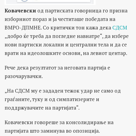
Ковачевски
од партиската говорница го призна
изборниот пораз и ја честиташе победата на
ВМРО-ДПМНЕ. Со критички тон кажа дека
СДСМ
„добро ќе треба да погледне навнатре“, да избере
нови партиски локални и централни тела и да се
врати на идеолошките основи, на левиот центар.
Рече дека резултатот за неговата партија е
разочарувачки.
„На СДСМ му е зададен тежок удар не само од
граѓаните, туку и од симпатизерите и
поддржувачите на партијата“.
Ковачевски говореше за консолидирање на
партијата што заминува во опозиција.