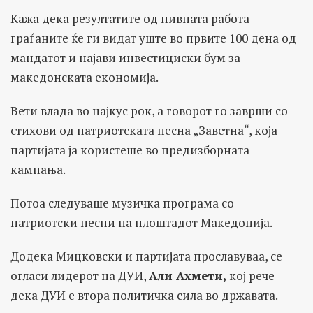
Кажа дека резултатите од нивната работа
граѓаните ќе ги видат уште во првите 100 дена од
мандатот и најави инвестициски бум за
македонската економија.
Вети влада во најкус рок, а говорот го заврши со
стихови од патриотската песна „Заветна“, која
партијата ја користеше во предизборната
кампања.
Потоа следуваше музичка програма со
патриотски песни на плоштадот Македонија.
Додека Мицковски и партијата прославуваа, се
огласи лидерот на ДУИ,
Али Ахмети,
кој рече
дека ДУИ е втора политичка сила во државата.