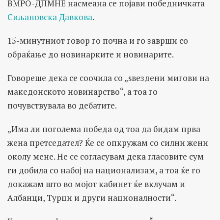
ВМРО-ДПМНЕ насмеана се појави победничката
Сиљановска Давкова
.
15-минутниот говор го почна и го заврши со
обраќање до новинарките и новинарите.
Говореше дека се соочила со „ѕвездени мигови на
македонското новинарство“, а тоа го
почувствувала во дебатите.
„Има ли поголема победа од тоа да бидам прва
жена претседател? Ќе се опкружам со силни жени
околу мене. Не се согласувам дека гласовите сум
ги добила со набој на национализам, а тоа ќе го
докажам што во мојот кабинет ќе вклучам и
Албанци, Турци и други националности“.