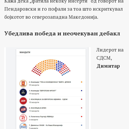
Кажа дека „фатила некоку инсерти“ од говорот на
Пендаровски и го пофали за тоа што искриткувал
бојкотот во северозападна Македонија.
Убедлива победа и неочекуван дебакл
Лидерот на
СДСМ,
Димитар