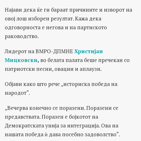
Најави дека ќе ги бараат причините и изворот на
овој лош изборен резултат. Кажа дека
одговорноста е негова и на партиското
раководство.
Лидерот на ВМРО-ДПМНЕ
Христијан
Мицковски
,
во белата палата беше пречекан со
патриотски песни, овации и аплаузи.
Објави како што рече „историска победа на
народот“.
„Вечерва конечно се поразени. Поразени се
предавствата. Поразен е бојкотот на
Демократската унија за интеграција. Ова на
нашата победа ѝ дава посебно задоволство“.