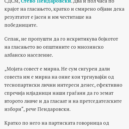
СДСМ,
Стево Пендаровски
. Два и пол часа по
крајот на гласањето, кратко и смирено објави дека
резултатот е јасен и им честиташе на
победниците.
Сепак, не пропушти да го искритикува бојкотот
на гласањето во општините со мнозинско
албанско население.
„Мојата совест е мирна. Не сум сигурен дали
совеста им е мирна на оние кои тргнувајќи од
теснопартиски лични интереси денес, ефективно
спречија илјадници наши граѓани да го земат
второто ливче и да гласаат и на претседателските
избори“, рече Пендаровски.
Кратко по него на партиската говорница од