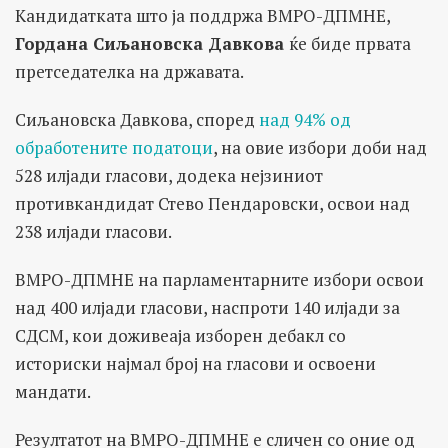
Кандидатката што ја поддржа ВМРО-ДПМНЕ,
Гордана Сиљановска Давкова
ќе биде првата
претседателка на државата.
Сиљановска Давкова, според
над 94% од
обработените податоци
, на овие избори доби над
528 илјади гласови, додека нејзиниот
противкандидат Стево Пендаровски, освои над
238 илјади гласови.
ВМРО-ДПМНЕ на парламентарните избори освои
над 400 илјади гласови, наспроти 140 илјади за
СДСМ, кои доживеаја изборен дебакл со
историски најмал број на гласови и освоени
мандати.
Резултатот на ВМРО-ДПМНЕ е сличен со оние од