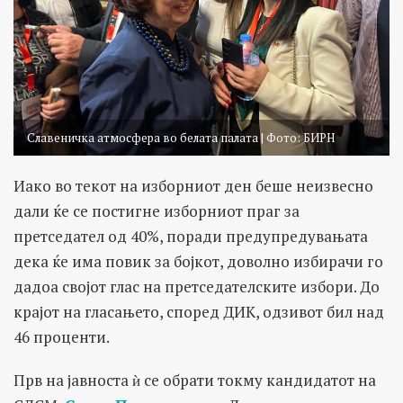
Славеничка атмосфера во белата палата | Фото: БИРН
Иако во текот на изборниот ден беше неизвесно
дали ќе се постигне изборниот праг за
претседател од 40%, поради предупредувањата
дека ќе има повик за бојкот, доволно избирачи го
дадоа својот глас на претседателските избори. До
крајот на гласањето, според ДИК, oдзивот бил над
46 проценти.
Прв на јавноста ѝ се обрати токму кандидатот на