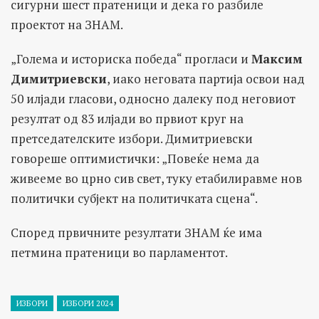
сигурни шест пратеници и дека го разбиле
проектот на ЗНАМ.
„Голема и историска победа“ прогласи и
Максим
Димитриевски
, иако неговата партија освои над
50 илјади гласови, односно далеку под неговиот
резултат од 83 илјади во првиот круг на
претседателските избори. Димитриевски
говореше оптимистички: „Повеќе нема да
живееме во црно сив свет, туку етабилиравме нов
политички субјект на политичката сцена“.
Според првичните резултати ЗНАМ ќе има
петмина пратеници во парламентот.
ИЗБОРИ
ИЗБОРИ 2024