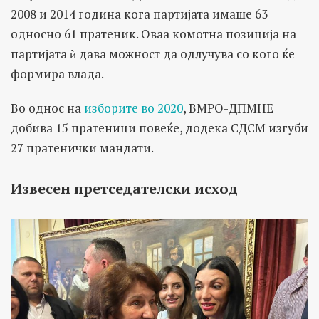
2008 и 2014 година кога партијата имаше 63
односно 61 пратеник. Оваа комотна позиција на
партијата ѝ дава можност да одлучува со кого ќе
формира влада.
Во однос на
изборите во 2020
, ВМРО-ДПМНЕ
добива 15 пратеници повеќе, додека СДСМ изгуби
27 пратенички мандати.
Извесен претседателски исход