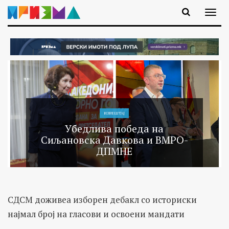
ИЗВЕШТАЈ
Убедлива победа на
Сиљановска Давкова и ВМРО-
ДПМНЕ
СДСМ доживеа изборен дебакл со историски
најмал број на гласови и освоени мандати