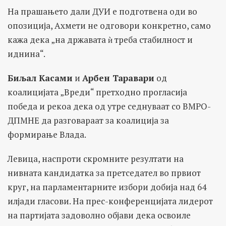
На прашањето дали ДУИ е подготвена оди во
опозиција, Ахмети не одговори конкретно, само
кажа дека „на државата ѝ треба стабилност и
иднина“.
Биљал Касами
и
Арбен Таравари
од
коалицијата „Вреди“ претходно прогласија
победа и рекоа дека од утре седнуваат со ВМРО-
ДПМНЕ да разговараат за коалиција за
формирање Влада.
Левица, наспроти скромните резултати на
нивната кандидатка за претседател во првиот
круг, на парламентарните избори добија над 64
илјади гласови. На прес-конференцијата лидерот
на партијата задоволно објави дека освоиле