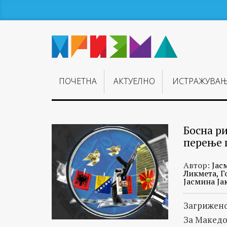
ПОЧЕТНА
АКТУЕЛНО
ИСТРАЖУВА
Босна ри
перење 
Автор:
Јас
Ликмета, 
Јасмина Ја
Загрижено
За Македо