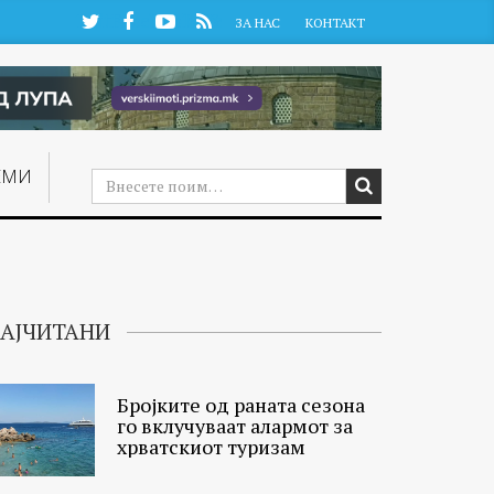
Twitter
Facebook
YouTube
RSS
ЗА НАС
КОНТАКТ
ЕМИ
АЈЧИТАНИ
Бројките од раната сезона
го вклучуваат алармот за
хрватскиот туризам