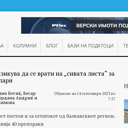
ЊA
КОЛУМНИ
БЛОГ
БАЗИ НА ПОДАТОЦИ
Т
зикува да се врати на „сивата листа“ за
пари
Н
мин Бегиќ, Бесар
Објавено на 14 септември 2023 во
Гордана Андриќ и
7:57
кимова
ст постои и за остатокот од балканскиот регион.
нија 40 препораки