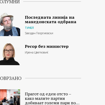
ОЛУМНИ
Последната линија на
македонската одбрана
ТУНЕЛ
Ѕвездан Георгиевски
Ресор без министер
Ирена Цветковиќ
ОВРЗАНО
Прагот од еден отсто –
како малите партии
добиваат големи пари по