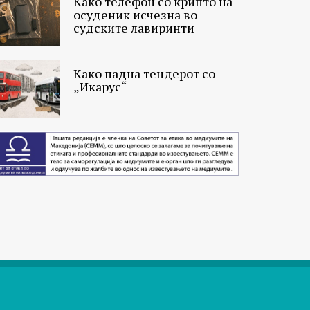
Како телефон со крипто на
осуденик исчезна во
судските лавиринти
Како падна тендерот со
„Икарус“