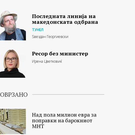
Последната линија на
македонската одбрана
ТУНЕЛ
Ѕвездан Георгиевски
Ресор без министер
Ирена Цветковиќ
ОВРЗАНО
Над пола милион евра за
поправки на барокниот
МНТ