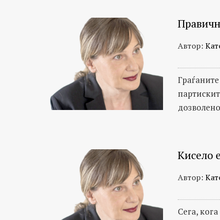
Правичн
Автор:
Кат
Граѓаните
партискит
дозволено
Кисело е
Автор:
Кат
Сега, кога