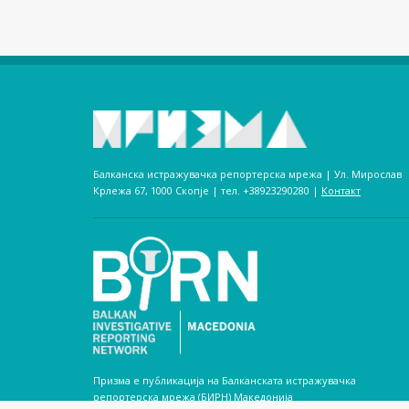
Балканска истражувачка репортерска мрежа | Ул. Мирослав
Крлежа 67, 1000 Скопје | тел. +38923290280­ |
Контакт
Призма е публикација на Балканската истражувачка
репортерска мрежа (БИРН) Македонија