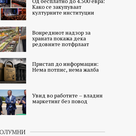
Од бесплатно до 4.500 евра:
Како се закупуваат
културните институции
Вонредниот надзор за
храната покажа дека
редовните потфрлаат
Пристап до информации:
Нема потпис, нема жалба
Увид во работите – владин
маркетинг без повод
ОЛУМНИ