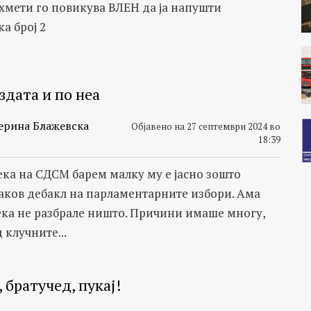
Ахмети го повикува ВЛЕН да ја напушти
а број 2
здата и по неа
ерина Блажевска
Објавено на 27 септември 2024 во
18:39
ека на СДСМ барем малку му е јасно зошто
аков дебакл на парламентарните избори. Ама
ека не разбрале ништо. Причини имаше многу,
 клучните...
, братучед, пукај!