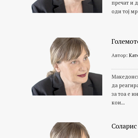
пречат и д
оди тој мр
Големот
Автор:
Кат
Македонск
да реагира
за тоа е 
кои...
Соларис