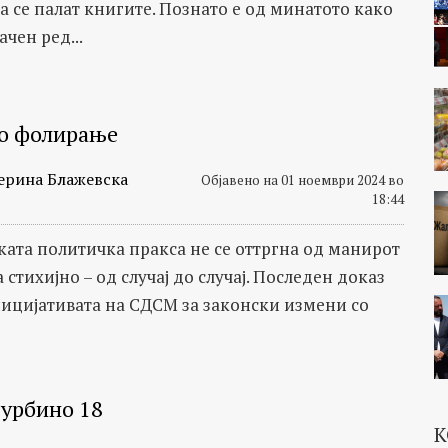
а се палат книгите. Познато е од минатото како
ачен ред...
о фолирање
ерина Блажевска
Објавено на 01 ноември 2024 во
18:44
ата политичка пракса не се оттргна од манирот
 стихијно – од случај до случај. Последен доказ
иницијативата на СДСМ за законски измени со
 урбино 18
К