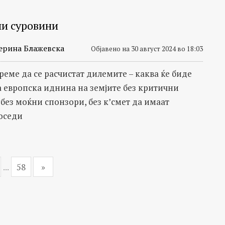
и суровини
ерина Блажевска
Објавено на 30 август 2024 во 18:03
реме да се расчистат дилемите – каква ќе биде
а европска иднина на земјите без критични
 без моќни спонзори, без к’смет да имаат
оседи
...
58
»