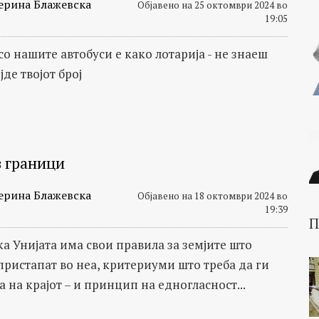
ерина Блажевска
Објавено на 25 октомври 2024 во
19:05
о нашите автобуси е како лотарија - не знаеш
јде твојот број
з граници
ерина Блажевска
Објавено на 18 октомври 2024 во
19:39
П
ка Унијата има свои правила за земјите што
пристапат во неа, критериуми што треба да ги
а на крајот – и принцип на едногласност...