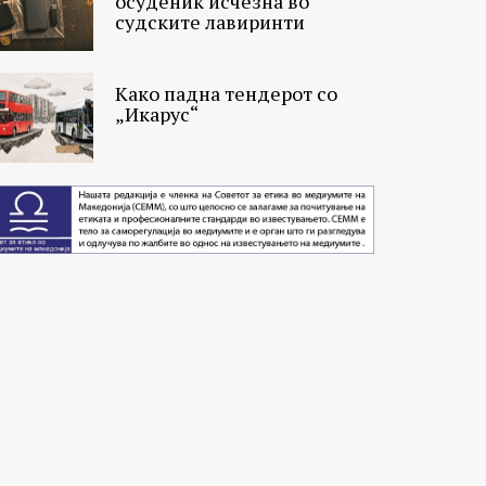
осуденик исчезна во
судските лавиринти
Како падна тендерот со
„Икарус“