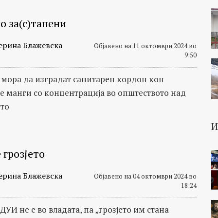
о за(с)тапени
ерина Блажевска
Објавено на 11 октомври 2024 во
9:50
 мора да изградат санитарен кордон кон
е манги со концентрација во општеството над
то
 грозјето
ерина Блажевска
Објавено на 04 октомври 2024 во
18:24
 ДУИ не е во владата, па „грозјето им стана