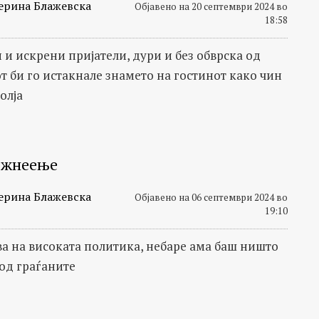
ерина Блажевска
Објавено на 20 септември 2024 во
18:58
 и искрени пријатели, дури и без обврска од
т би го истакнале знамето на гостинот како чин
олја
 жнеење
ерина Блажевска
Објавено на 06 септември 2024 во
19:10
ава на високата политика, небаре ама баш ништо
 од граѓаните