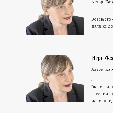
Автор:
Кат
Возењето с
дали ќе до
Игри бе
Автор:
Кат
Јасно е де
сакаат да 
исполнат, 