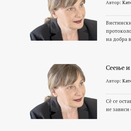
Автор:
Кат
Вистински
протоколо
на добра в
Сеење и
Автор:
Кат
Сè се ост
не зависи