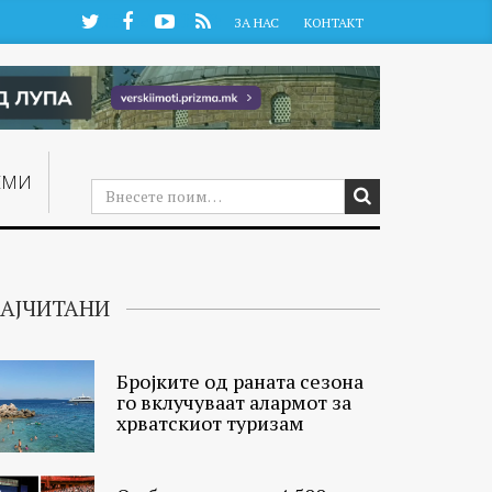
Twitter
Facebook
YouTube
RSS
ЗА НАС
КОНТАКТ
ЕМИ
АЈЧИТАНИ
Бројките од раната сезона
го вклучуваат алармот за
хрватскиот туризам