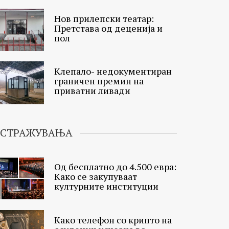
Нов прилепски театар:
Претстава од деценија и
пол
Клепало- недокументиран
граничен премин на
приватни ливади
ИСТРАЖУВАЊА
Од бесплатно до 4.500 евра:
Како се закупуваат
културните институции
Како телефон со крипто на