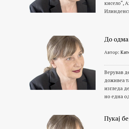
кисело“, 
Илинденск
До одма
Автор:
Кат
Верував д
доживеа т
изгледа д
но една од
Пукај бе