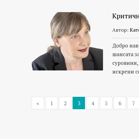
Критичн
Автор:
Кат
Добро нав
шансата з
суровини,
искрени с
«
1
2
3
4
5
6
7