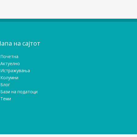
апа на сајтот
Почетна
Актуелно
Истражувањa
Колумни
Блог
Бази на податоци
Теми