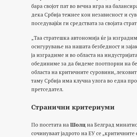
бара својот пат во вечна игра на баланси
дека Србија тежнее кон независност и сув
поседувајќи ги средствата за својата стра
„Таа стратешка автономија ќе ја изградим
осигурување на нашата безбедност и заја
ја изградиме и во областа на индустријата
обединиме за да бидеме поотпорни на б
областа на критичните суровини, лековит
таму Србија има клучна улога во една пр
претседател.
Странични критериуми
По посетата на
Шолц
на Белград минатиот
сочинуваат јадрото на ЕУ се „критичните 