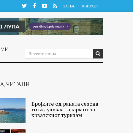
Twitter
Facebook
YouTube
RSS
ЗА НАС
КОНТАКТ
ЕМИ
АЈЧИТАНИ
Бројките од раната сезона
го вклучуваат алармот за
хрватскиот туризам