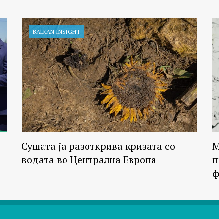
BALKAN INSIGHT
Сушата ја разоткрива кризата со
М
водата во Централна Европа
п
ф