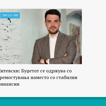
ТРИ СО ТРИ
итевски: Буџетот се одржува со
ремостувања наместо со стабилни
инансии