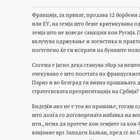
Франција, за првпат, продава 12 борбени 
или ЕУ, на земја што беше критикувана од
земја што не воведе санкции кон Русија.
вклучува одржување и логистика и практ
постепено ќе ги испрати на буниште поло
Сосема е јасно дека станува збор за нешт
очекувано е што посетата на францускио
Париз и во Белград ги вивна прашањата д
стратегиската преориентација на Србија?
Бидејќи ако не е тоа во прашање, тогаш о
што доаѓа со договорената набавка на во
итн., нема да протече кон земјите за кои
влијание врз Западен Балкан, пред сѐ во С