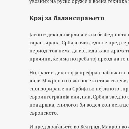
увозник на руско оружје и воена техника 
Крај за балансирањето
Јасно е дека доверливоста и безбедноста
гарантирана. Србија очигледно е пред се
период, тоа нема да изгледа како драма
причини, ќе има потреба тој преод да го
Но, факт е дека тој ја префрла набавката
дали Макрон со оваа посета става своев
спонзорирање на Србија во нејзиното „пр
евроинтеграција или, пак, Србија заедно 
поддршка, епилогот би водел кон иста цел
европското.
И пред доаѓањето во Белград, Макрон во 