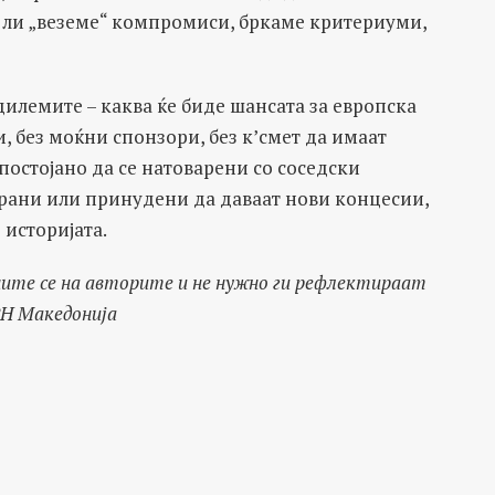
бе ли „веземе“ компромиси, бркаме критериуми,
дилемите – каква ќе биде шансата за европска
, без моќни спонзори, без к’смет да имаат
постојано да се натоварени со соседски
рани или принудени да даваат нови концесии,
 историјата.
ите се на авторите и не нужно ги рефлектираат
РН Македонија