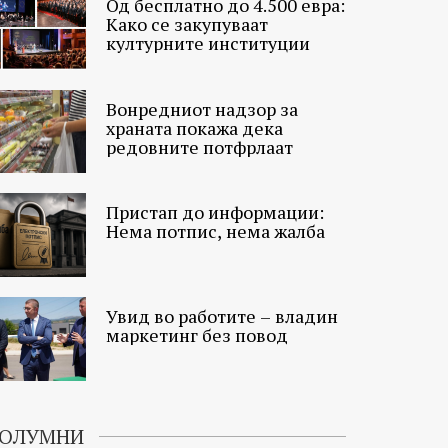
Од бесплатно до 4.500 евра:
Како се закупуваат
културните институции
Вонредниот надзор за
храната покажа дека
редовните потфрлаат
Пристап до информации:
Нема потпис, нема жалба
Увид во работите – владин
маркетинг без повод
ОЛУМНИ