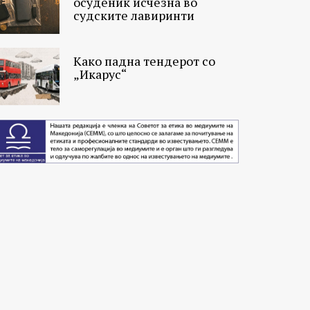
осуденик исчезна во
судските лавиринти
Како падна тендерот со
„Икарус“