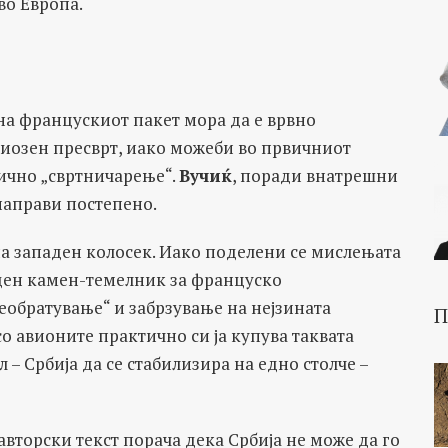
во Европа.
 на францускиот пакет мора да е врвно
риозен пресврт, иако можеби во првичниот
тично „свртничарење“.
Вучиќ
, поради внатрешни
 направи постепено.
 на западен колосек. Иако поделени се мислењата
иден камен-темелник за француско
еобратување“ и забрзување на нејзината
П
со авионите практично си ја купува таквата
 – Србија да се стабилизира на едно столче –
авторски текст порача дека Србија не може да го