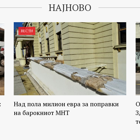
НАЈНОВО
ВЕСТИ
:
Над пола милион евра за поправки
О
на барокниот МНТ
З
т