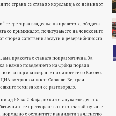
те страни се става во корелација со нејзиниот
и“ се третираа владеење на правото, слободата
ата со криминалот, почитувањето на човековите
т според сопствени заслуги и реверзибилноста
а, ама праксата е станата попрагматична. За
ка е важно поведението на Србија поради
, но и за нормализирање на односите со Косово.
 ЦИА во триаголникот Сараево-Белград-
ешките теми за кои се разговорало.
ци од ЕУ во Србија, по кои станува евидентно
азичните се претвораат во погон за забрзување
а, нормално е останатите кандидати за членство