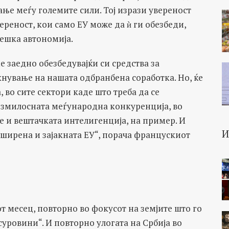
рање меѓу големите сили. Тој изрази увереност
ереност, кои само ЕУ може да ѝ ги обезбеди,
тешка автономија.
е заедно обезбедувајќи си средства за
кнување на нашата одбранбена соработка. Но, ќе
, во сите сектори каде што треба да се
езмилосната меѓународна конкуренција, во
е и вештачката интелигенција, на пример. И
оширена и зајакната ЕУ“, порача францускиот
 месец, повторно во фокусот на земјите што го
суровини“. И повторно улогата на Србија во