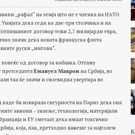
авини „рафал“ на земја што не е членка на НАТО
 Унијата дека седи на две-три столчиња и на
 Потпишаниот договор тежи 2,7 милијарди евра,
ично значи дека новата француска флота
вните руски „мигови“.
о повеќе од договор за набавка. Оттаму
т претседател
Емануел Макрон
на Србија, во
али таа ќе значи и своевидна увертира во
д каде би извирала сигурноста на Париз дека она
ените авиони – знаење, технологија, материјали
 Франција и ЕУ сметаат дека имаат токсично
рбија, која, пак, претходно важеше за најголем
К