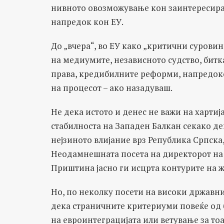
нивното овозможување кон заинтересирани
напредок кон ЕУ.
До „вчера“, во ЕУ како „критични суровин
на медиумите, независното судство, битк
права, кредибилните реформи, напредоко
на процесот – ако назадуваш.
Не дека истото и денес не важи на хартиј
стабилноста на Западен Балкан секако де
нејзиното влијание врз Република Српска
Неодамнешната посета на директорот на
Приштина јасно ги исцрта контурите на ж
Но, по неколку посети на високи државни
дека страничните критериуми повеќе од б
на евроинтеграцијата или ветување за то