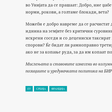
во Унијата да се прашаат: Добро, ние џа
норми, рокови, а голтаме блокади, вета?
Можеби е добро навреме да се расчистат 
иднина на земјите без критични суровини
искрени соседи и со децениски таксират 
спорови? Ќе бидат ли рамноправно трети
ако не за копање руда, за да им копаат по
Мислењата и ставовите изнесени во колумн
позициите и уредувачката политика на БИ
ЕУ
СРБИЈА
ФРАНЦИЈА