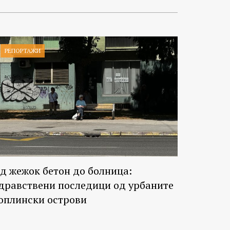
РЕПОРТАЖИ
д жежок бетон до болница:
дравствени последици од урбаните
оплински острови