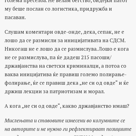
голема преселба. Не велам бегство, бидејќи патот
му беше послан со логистика, придружба и
пасаван.
Слушам коментари овде-онде, дека, сепак, не е
лошо да се размисли за иницијативата на СДСМ.
Никогаш не е лошо да се размислува. Лошо е кога
не се размислува, па ќе дадеш 215 пасоши/
државјанства на светски криминалци, а потоа со
ваква иницијатива ќе правиш големо полирање-
фолирање, ќе се правиш дека „не си од овде“ и ќе
држиш лекции за патриотизам и морал.
А кога „не си од овде“, какво државјанство имаш?
Мислењата и ставовите изнесени во колумните се
на авторите и не нужно ги рефлектираат позициите