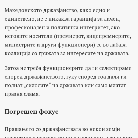
Македонското државјанство, како едно и
единствено, не е никаква гаранција за личен,
професионален и политички интегритет, ако
неговите носители (премиерот, вицепремиерите,
министрите и други функционери) се во лабава
коалиција со грижата за интересите на државата.
Затоа не треба функционерите да ги селектираме
според државјанството, туку според тоа дали ги
полнат „силосите“ на државата или само млатат
празна слама.
Погрешен фокус
Прашањето со државјанствата во некои земји
навистина е рестриктивно регулирано, а во некои,