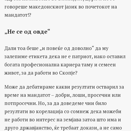
говореше македонскиот јазик во почетокот на
мандатот!?
„Не се од овде“
Дали тоа беше „и повеќе од доволно“ да му
залепиме етикета дека не е патриот, иако оставил
богата професионална кариера таму и семеен
живот, за да работи во Скопје?
Може да дебатираме какви резултати остварил за
време на мандатот – добри, лоши, просечни или
потпросечни. Но, за да доведеме чии било
резултати во корелација со сомнеж дека можеби
не работи во интерес на земјава затоа што има и
друго државјанство, ќе требаат докази, а не само