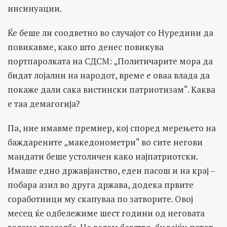
инсинуации.
Ќе беше ли соодветно во случајот со Нуредини да
повикавме, како што денес повикува
портпаролката на СДСМ: „Политичарите мора да
бидат лојални на народот, време е оваа влада да
покаже дали сака вистински патриотизам“. Каква
е таа демагогија?
Па, ние имавме премиер, кој според мерењето на
баждарените „македонометри“ во сите негови
мандати беше устоличен како најпатриотски.
Имаше едно државјанство, еден пасош и на крај –
побара азил во друга држава, додека првите
соработници му скапуваа по затворите. Овој
месец ќе одбележиме шест години од неговата