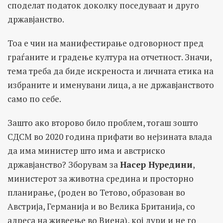
споделат податок доколку поседуваат и друго
државјанство.
Тоа е чин на манифестирање одговорност пред
граѓаните и градење култура на отчетност. Значи,
тема треба да биде искреноста и личната етика на
избраните и именувани лица, а не државјанството
само по себе.
Зашто ако второво било проблем, тогаш зошто
СДСМ во 2020 година прифати во нејзината влада
да има министер што има и австриско
државјанство? Зборувам за
Насер Нуредини
,
министерот за животна средина и просторно
планирање, (роден во Тетово, образован во
Австрија, Германија и во Велика Британија, со
адреса на живеење во Виена), кој дури и не го