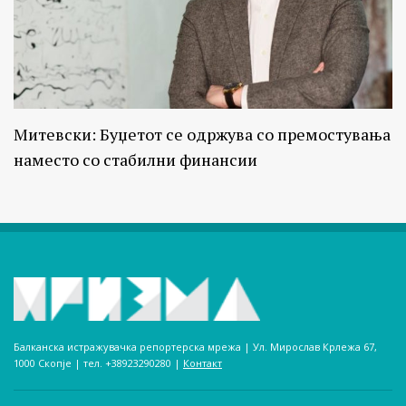
Митевски: Буџетот се одржува со премостувања
наместо со стабилни финансии
Балканска истражувачка репортерска мрежа | Ул. Мирослав Крлежа 67,
1000 Скопје | тел. +38923290280­ |
Контакт