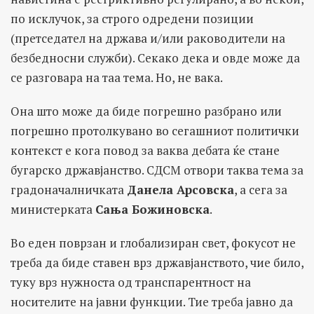
по исклучок, за строго одредени позиции
(претседател на држава и/или раководители на
безбедносни служби). Секако дека и овде може да
се разговара на таа тема. Но, не вака.
Она што може да биде погрешно разбрано или
погрешно протолкувано во сегашниот политички
контекст е кога повод за ваква дебата ќе стане
бугарско државјанство. СДСМ отвори таква тема за
градоначалничката
Данела Арсовска
, а сега за
министерката
Сања Божиновска
.
Во еден поврзан и глобализиран свет, фокусот не
треба да биде ставен врз државјанството, чие било,
туку врз нужноста од транспарентност на
носителите на јавни функции. Тие треба јавно да