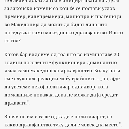
Последен доказ за тоа е иницијативата на СДСМ
за законски измени со кои ќе се постави услов –
премиер, вицепремиери, министри и пратеници
во Македонија да можат да бидат лица што
поседуваат само македонско државјанство. И што
со тоа?
Каков ќар видовме од тоа што во изминативе 30
години посочените функционери доминантно
имаа само македонско државјанство. Колку пати
сме слушнале реакции меѓу граѓаните – „па, ајде
да увеземе некој политичар однадвор, кога
домашниве покажаа дека не можат да ја средат
државата“.
Значи не им е гајле од каде е политичарот, со
какво државјанство, туку дали е човек „на место“.