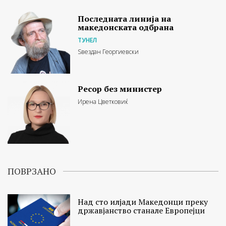
Последната линија на
македонската одбрана
ТУНЕЛ
Ѕвездан Георгиевски
Ресор без министер
Ирена Цветковиќ
ПОВРЗАНО
Над сто илјади Македонци преку
државјанство станале Европејци