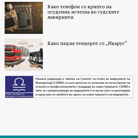
Како телефон со крипто на
осуденик исчезна во судските
лавиринти
Како падна тендерот со „Икарус“