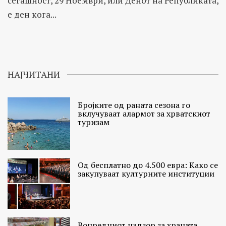
сегашност, 29 Ноември, или Денот на Републиката,
е ден кога...
НАЈЧИТАНИ
Бројките од раната сезона го
вклучуваат алармот за хрватскиот
туризам
Од бесплатно до 4.500 евра: Како се
закупуваат културните институции
Вонредниот надзор за храната