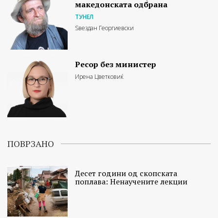
македонската одбрана
ТУНЕЛ
Ѕвездан Георгиевски
Ресор без министер
Ирена Цветковиќ
ПОВРЗАНО
Десет години од скопската
поплава: Ненаучените лекции