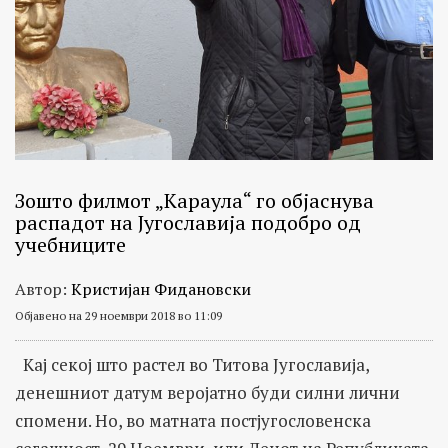
Зошто филмот „Караула“ го објаснува
распадот на Југославија подобро од
учебниците
Автор:
Кристијан Фидановски
Објавено на 29 ноември 2018 во 11:09
Кај секој што растел во Титова Југославија,
денешниот датум веројатно буди силни лични
спомени. Но, во матната постјугословенска