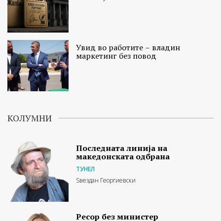
Увид во работите – владин
маркетинг без повод
КОЛУМНИ
Последната линија на
македонската одбрана
ТУНЕЛ
Ѕвездан Георгиевски
Ресор без министер