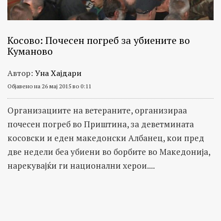
Косово: Почесен погреб за убиените во
Куманово
Автор:
Уна Хајдари
Објавено на 26 мај 2015 во 0:11
Организациите на ветераните, организираа
почесен погреб во Приштина, за деветмината
косовски и еден македонски Албанец, кои пред
две недели беа убиени во борбите во Македонија,
нарекувајќи ги национални херои....