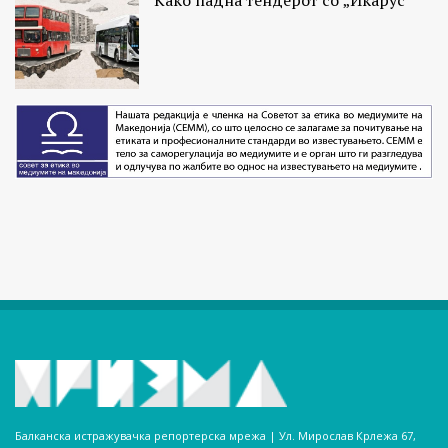
Како падна тендерот со „Икарус“
Балканска истражувачка репортерска мрежа | Ул. Мирослав Крлежа 67,