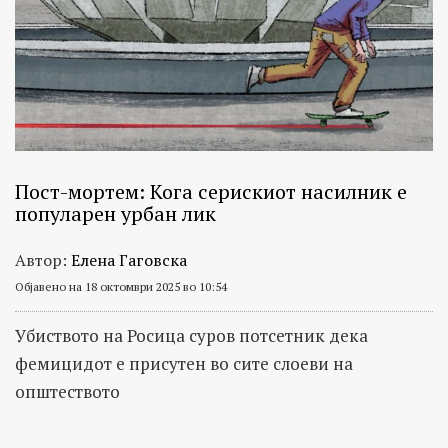
Пост-мортем: Кога серискиот насилник е
популарен урбан лик
Автор:
Елена Гаговска
Објавено на 18 октомври 2025 во 10:54
Убиството на Росица суров потсетник дека
фемицидот е присутен во сите слоеви на
општеството