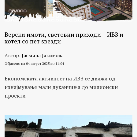
Верски имоти, световни приходи – ИВЗ и
хотел со пет ѕвезди
Автор:
Јасмина Јакимова
Објавено на 04 август 2025 во 11:04
Eкономската активност на ИВЗ се движи од
изнајмување мали дуќанчиња до милионски
проекти