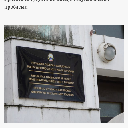
факти.
проблеми