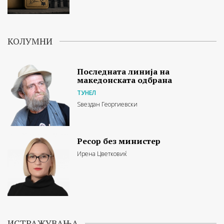
КОЛУМНИ
Последната линија на
македонската одбрана
ТУНЕЛ
Ѕвездан Георгиевски
Ресор без министер
Ирена Цветковиќ
ИСТРАЖУВАЊА