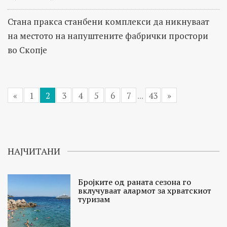
Стана пракса станбени комплекси да никнуваат
на местото на напуштените фабрички простори
во Скопје
«
1
2
3
4
5
6
7
...
43
»
НАЈЧИТАНИ
Бројките од раната сезона го
вклучуваат алармот за хрватскиот
туризам