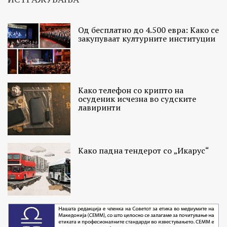
Од бесплатно до 4.500 евра: Како се
закупуваат културните институции
Како телефон со крипто на
осуденик исчезна во судските
лавиринти
Како падна тендерот со „Икарус“