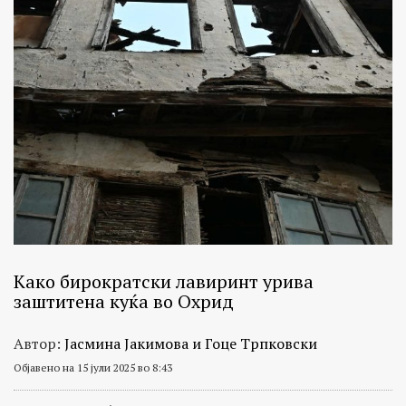
Како бирократски лавиринт урива
заштитена куќа во Охрид
Автор:
Јасмина Јакимова и Гоце Трпковски
Објавено на 15 јули 2025 во 8:43