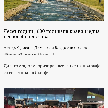
на
теми
како
транспарентност
на
Десет години, 600 подивени крави и една
неспособна држава
институции,
злоупотреби,
Автор:
Фросина Димеска и Владо Апостолов
мито,
Објавено на 23 декември 2025 во 13:00
корупција
и
Дивото стадо тероризира население на подрачје
криминал,
со големина на Скопје
како
и
следење
на
патот