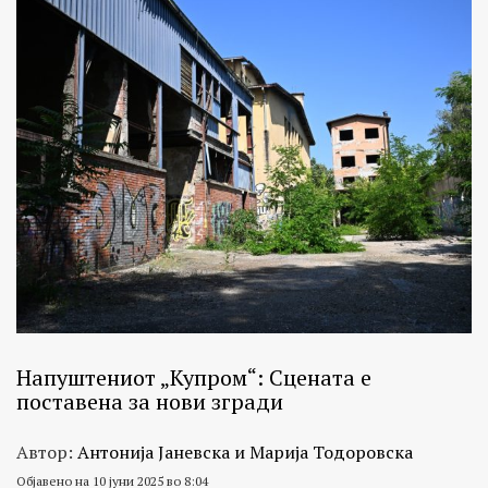
Напуштениот „Купром“: Сцената е
поставена за нови згради
Автор:
Антонија Јаневска и Марија Тодоровска
Објавено на 10 јуни 2025 во 8:04