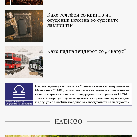
Како телефон со крипто на
осуденик исчезна во судските
лавиринти
Како падна тендерот со „Икарус“
НАЈНОВО