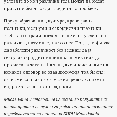
условите во кои различни тела можат да бидат
присутни без да бидат сведени на проблем.
Преку образование, култура, право, јавни
политики, медиуми и секојдневни практики
треба да се гради поглед, кој не е ниту слеп кон
разликата, ниту опседнат со неа. Поглед кој може
да забележи различност без веднаш да ја
сексуализира, дисциплинира, исмева или да ја
прогласи за закана. Па така, ако инсистираме на
некаков одговор во оваа дискусија, тоа би бил:
сите сме во право и сите сме згрешиле, па сега
издржете во оваа контрадикција.
Мислењата и ставовите изнесени во колумните се
на авторите и не нужно ги рефлектираат позициите
и уредувачката политика на БИРН Македонија