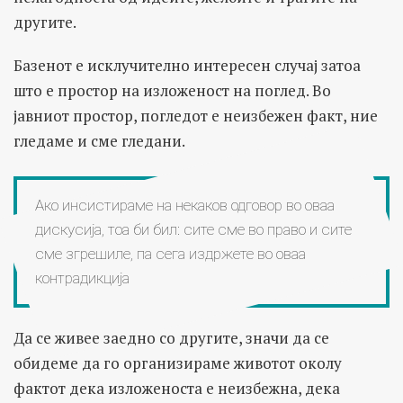
другите.
Базенот е исклучително интересен случај затоа
што е простор на изложеност на поглед. Во
јавниот простор, погледот е неизбежен факт, ние
гледаме и сме гледани.
Ако инсистираме на некаков одговор во оваа
дискусија, тоа би бил: сите сме во право и сите
сме згрешиле, па сега издржете во оваа
контрадикција
Да се живее заедно со другите, значи да се
обидеме да го организираме животот околу
фактот дека изложеноста е неизбежна, дека