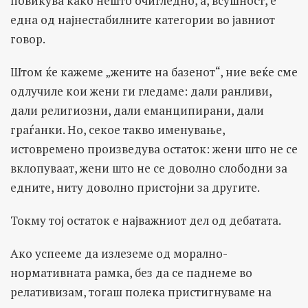
повикува како нешто очигледно, а, всушност, е
една од најнестабилните категории во јавниот
говор.
Штом ќе кажеме „жените на базенот“, ние веќе сме
одлучиле кои жени ги гледаме: дали ранливи,
дали религиозни, дали еманципирани, дали
граѓанки. Но, секое такво именување,
истовремено произведува остаток: жени што не се
вклопуваат, жени што не се доволно слободни за
едните, ниту доволно пристојни за другите.
Токму тој остаток е најважниот дел од дебатата.
Ако успееме да излеземе од морално-
нормативната рамка, без да се паднеме во
релативизам, тогаш полека пристигнуваме на