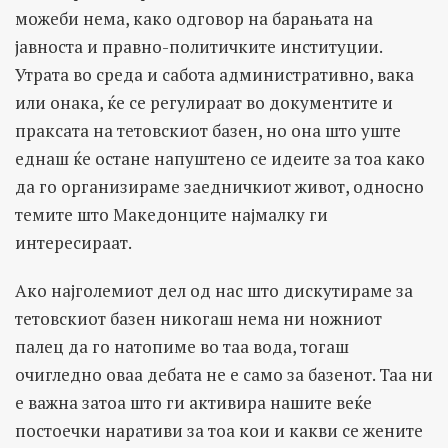
можеби нема, како одговор на барањата на
јавноста и правно-политичките институции.
Утрата во среда и сабота административно, вака
или онака, ќе се регулираат во документите и
праксата на тетовскиот базен, но она што уште
еднаш ќе остане напуштено се идеите за тоа како
да го организираме заедничкиот живот, односно
темите што Македонците најмалку ги
интересираат.
Ако најголемиот дел од нас што дискутираме за
тетовскиот базен никогаш нема ни ножниот
палец да го натопиме во таа вода, тогаш
очигледно оваа дебата не е само за базенот. Таа ни
е важна затоа што ги активира нашите веќе
постоечки наративи за тоа кои и какви се жените