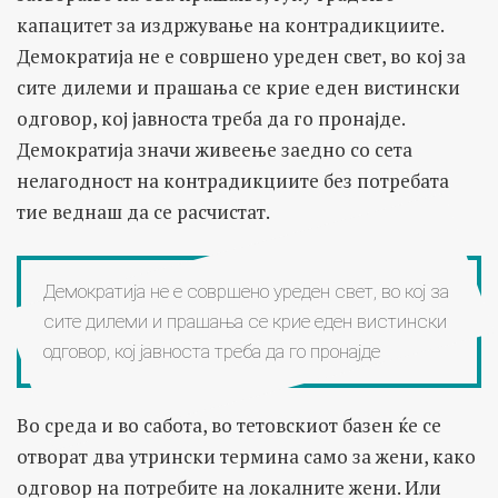
капацитет за издржување на контрадикциите.
Демократија не е совршено уреден свет, во кој за
сите дилеми и прашања се крие еден вистински
одговор, кој јавноста треба да го пронајде.
Демократија значи живеење заедно со сета
нелагодност на контрадикциите без потребата
тие веднаш да се расчистат.
Демократија не е совршено уреден свет, во кој за
сите дилеми и прашања се крие еден вистински
одговор, кој јавноста треба да го пронајде
Во среда и во сабота, во тетовскиот базен ќе се
отворат два утрински термина само за жени, како
одговор на потребите на локалните жени. Или