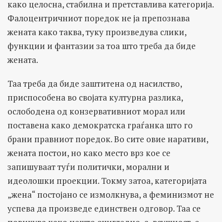
како целосна, стабилна и претставлива категорија.
Фалоцентричниот поредок не ја препознава
жената како таква, туку произведува слики,
функции и фантазии за тоа што треба да биде
жената.
Таа треба да биде заштитена од насилство,
приспособена во својата културна разлика,
ослободена од конзервативниот морал или
поставена како демократска граѓанка што го
брани правниот поредок. Во сите овие наративи,
жената постои, но како место врз кое се
запишуваат туѓи политички, морални и
идеолошки проекции. Токму затоа, категоријата
„жена“ постојано се измолкнува, а феминизмот не
успева да произведе единствен одговор. Таа се