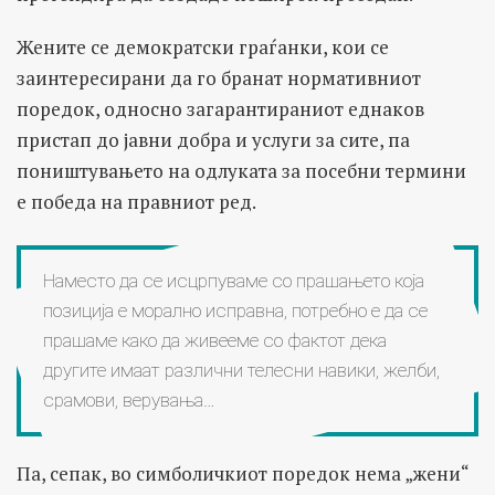
Жените се демократски граѓанки, кои се
заинтересирани да го бранат нормативниот
поредок, односно загарантираниот еднаков
пристап до јавни добра и услуги за сите, па
поништувањето на одлуката за посебни термини
е победа на правниот ред.
Наместо да се исцрпуваме со прашањето која
позиција е морално исправна, потребно е да се
прашаме како да живееме со фактот дека
другите имаат различни телесни навики, желби,
срамови, верувања…
Па, сепак, во симболичкиот поредок нема „жени“