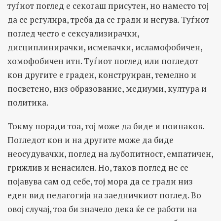
туѓиот поглед е секогаш присутен, но наместо тој
да се регулира, треба да се гради и негува. Туѓиот
поглед често е сексуализирачки,
дисциплинирачки, исмевачки, исламофобичен,
хомофобичен итн. Туѓиот поглед или погледот
кон другите е граден, конструиран, темелно и
посветено, низ образование, медиуми, култура и
политика.
Токму поради тоа, тој може да биде и поинаков.
Погледот кон и на другите може да биде
неосудувачки, поглед на љубопитност, емпатичен,
грижлив и ненасилен. Но, таков поглед не се
појавува сам од себе, тој мора да се гради низ
еден вид педагогија на заедничкиот поглед. Во
овој случај, тоа би значело дека ќе се работи на