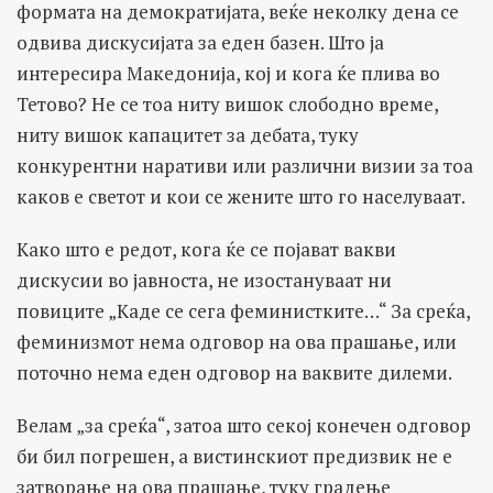
формата на демократијата, веќе неколку дена се
одвива дискусијата за еден базен. Што ја
интересира Македонија, кој и кога ќе плива во
Тетово? Не се тоа ниту вишок слободно време,
ниту вишок капацитет за дебата, туку
конкурентни наративи или различни визии за тоа
каков е светот и кои се жените што го населуваат.
Како што е редот, кога ќе се појават вакви
дискусии во јавноста, не изостануваат ни
повиците „Каде се сега феминистките…“ За среќа,
феминизмот нема одговор на ова прашање, или
поточно нема еден одговор на ваквите дилеми.
Велам „за среќа“, затоа што секој конечен одговор
би бил погрешен, а вистинскиот предизвик не е
затворање на ова прашање, туку градење