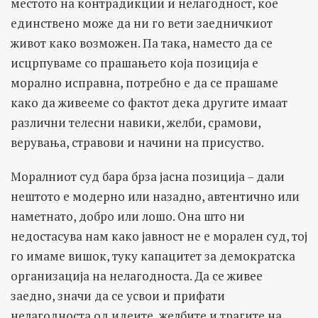
местото на контрадикции и нелагодност, кое
единствено може да ни го вети заедничкиот
живот како возможен. Па така, наместо да се
исцрпуваме со прашањето која позиција е
морално исправна, потребно е да се прашаме
како да живееме со фактот дека другите имаат
различни телесни навики, желби, срамови,
верувања, стравови и начини на присуство.
Моралниот суд бара брза јасна позиција – дали
нештото е модерно или назадно, автентично или
наметнато, добро или лошо. Она што ни
недостасува нам како јавност не е морален суд, тој
го имаме вишок, туку капацитет за демократска
организација на нелагодноста. Да се живее
заедно, значи да се усвои и прифати
нелагодноста од идеите, желбите и трагите на