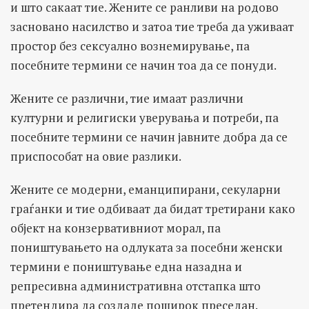
и што сакаат тие. Жените се ранливи на родово
засновано насилство и затоа тие треба да уживаат
простор без сексуално вознемирување, па
посебните термини се начин тоа да се понуди.
Жените се различни, тие имаат различни
културни и религиски уверувања и потреби, па
посебните термини се начин јавните добра да се
приспособат на овие разлики.
Жените се модерни, еманципирани, секуларни
граѓанки и тие одбиваат да бидат третирани како
објект на конзервативниот морал, па
поништувањето на одлуката за посебни женски
термини е поништување една назадна и
репресивна административна отстапка што
претендира да создаде поширок преседан.