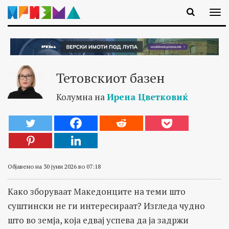
Тетовскиот базен
Колумна на
Ирена Цветковиќ
Објавено на 30 јуни 2026 во 07:18
Како зборуваат Македонците на теми што
суштински не ги интересираат? Изгледа чудно
што во земја, која едвај успева да ја задржи