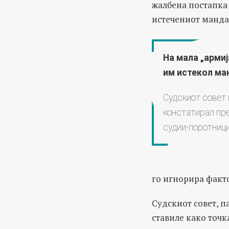
жалбена постапка 
истечениот мандат
На мала „армиј
им истекол ма
Судскиот совет 
констатирал пре
судии-поротници
го игнорира факт
Судскиот совет, па
ставиле како точк