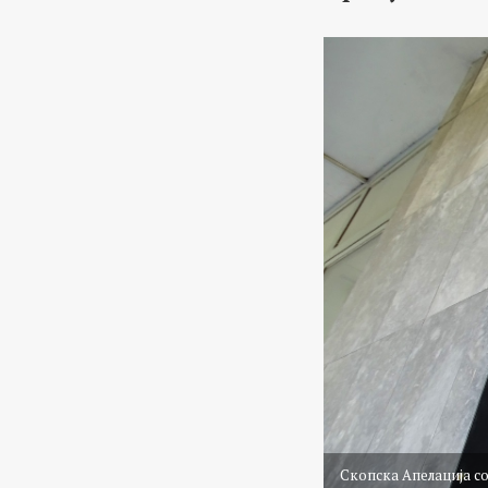
Скопска Апелација с