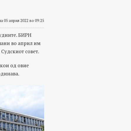
а 05 април 2022 во 09:25
судиите. БИРН
лани во април им
 Судскиот совет.
екои од овие
одинава.