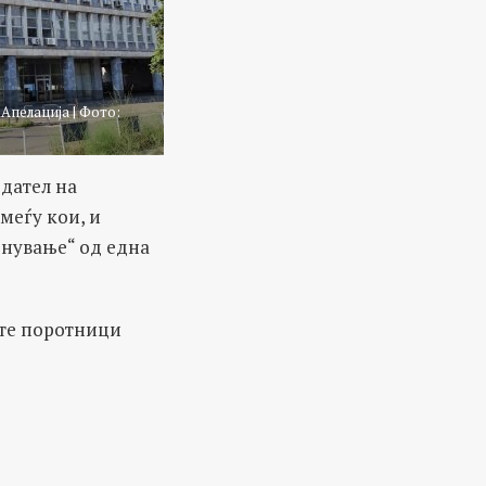
Апелација | Фото:
едател на
меѓу кои, и
цнување“ од една
ите поротници