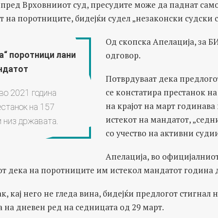
пред Врховнииот суд, пресудите може да паднат само
 на поротниците, бидејќи судел „незаконски судски с
Од скопска Апелација, за Б
одговор.
а“ поротници лани
ндатот
Потврдуваат дека предлогот 
се констатира престанок на
во 2021 година
на крајот на март годинава 
станок на 157
истекот на мандатот, „сед
 низ државата.
со учество на активни суди
Апелација, во официјалниот
от дека на поротниците им истекол мандатот година 
к, кај него не гледа вина, бидејќи предлогот стигнал на
а на дневен ред на седницата од 29 март.