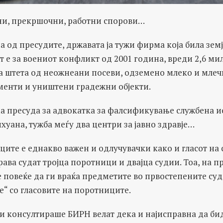
ни, прекршочни, работни спорови…
а од пресудите, државата ја тужи фирма која била зем
т е за воениот конфликт од 2001 година, вреди 2,6 мил
а штета од неожнеани посеви, одземено млеко и мле
менти и уништени градежни објекти.
а пресуда за адвокатка за фалсификување службена ис
уана, тужба меѓу два центри за јавно здравје…
ците е еднакво важен и одлучувачки како и гласот на с
рава судат тројца поротници и двајца судии. Тоа, на п
е повеќе да ги враќа предметите во првостепените су
е“ со гласовите на поротниците.
 консултираше БИРН велат дека и најисправна да бид