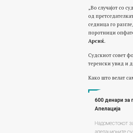
„Во случајот со 
од претседателкат
седница го разгле
поротници опфате
Арсиќ
.
Судскиот совет фо
теренски увид и д
Како што велат са
600 денари за
Апелација
Надоместокот за
апелационите су