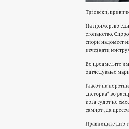
Трговски, кривич
На пример, во едн
стопанство. Споро
спори надомест н
исчезнати инстру
Во предметите им
одгледување марих
Гласот на поротни
„петорка“ во расп
кога судот не сме
самиот „да пресеч
Правниците што ги