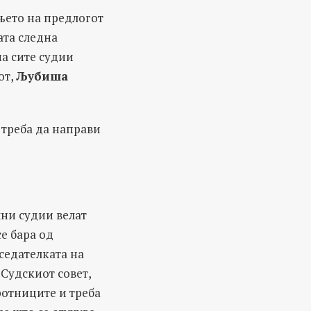
њето на предлогот
ата следна
на сите судии
от,
Љубиша
 треба да направи
лни судии велат
е бара од
седателката на
 Судскиот совет,
ротниците и треба