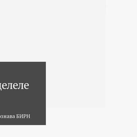
делеле
ознава БИРН