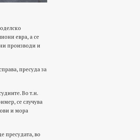
јоделско
иони евра, а се
чни производи и
права, пресуда за
удиите. Во т.н.
ример, се случува
дови и мора
е пресудата, во