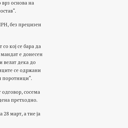
 врз основа на
остав“.
ИРН, без прецизен
со кој се бара да
 мандат е донесен
и велат дека до
ниците се одржани
и поротници“.
 одговор, сосема
дена претходно.
 28 март, а тие ја