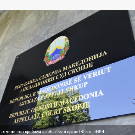
о години има проблем да обезбеди судии | Фото: БИРН