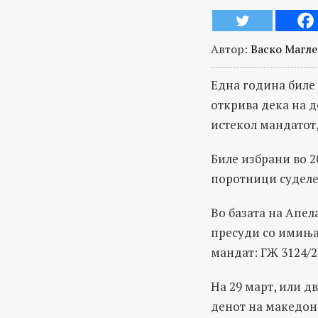
Автор:
Васко Магл
Една година биле 
открива дека на 
истекол мандатот,
Биле избрани во 2
поротници суделе 
Во базата на Апел
пресуди со имиња
мандат: ГЖ 3124/2
На 29 март, или д
денот на македон