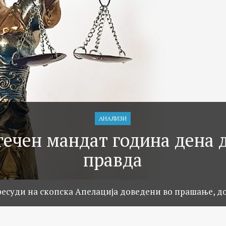
АНАЛИЗИ
течен мандат година дена 
правда
ресуди на скопска Апелација доведени во прашање, д