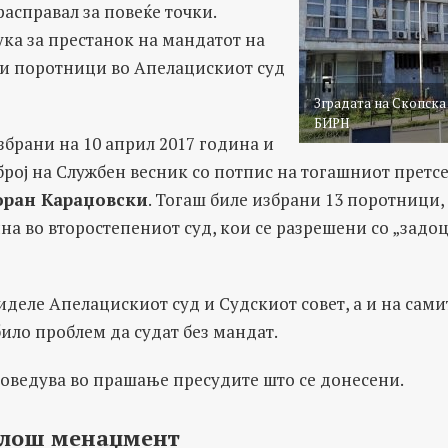
расправал за повеќе точки.
ка за престанок на мандатот на
и поротници во Апелацискиот суд
Зградата на Скопска 
БИРН
брани на 10 април 2017 година и
 број на Службен весник со потпис на тогашниот претс
оран Караџовски
. Тогаш биле избрани 13 поротници, 
а во второстепениот суд, кои се разрешени со „задо
виделе Апелацискиот суд и Судскиот совет, а и на сам
ило проблем да судат без мандат.
доведува во прашање пресудите што се донесени.
 лош менаџмент