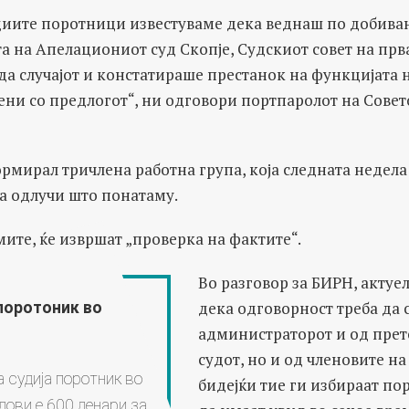
судиите поротници известуваме дека веднаш по добива
а на Апелациониот суд Скопје, Судскиот совет на прв
да случајот и констатираше престанок на функцијата 
ни со предлогот“, ни одговори портпаролот на Совет
рмирал тричлена работна група, која следната недела
а одлучи што понатаму.
мите, ќе извршат „проверка на фактите“.
Во разговор за БИРН, актуе
дека одговорност треба да с
 поротоник во
администраторот и од прет
судот, но и од членовите на
 судија поротник во
бидејќи тие ги избираат по
дови е 600 денари за