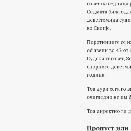
совет на седница 
Седмата била одлу
деветтемина суди
во Скопје.
Поротниците се из
објавени во 45-от
Судскиот совет,
З
спорните деветмин
година.
Тоа дури сега го 
очигледно не им б
Тоа директно ги 
Пропуст или