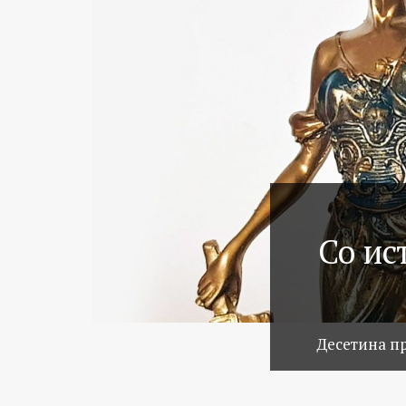
Со ис
Десетина п