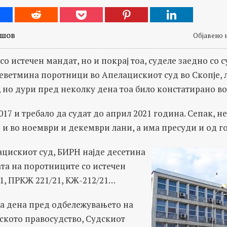
ешов
Објавено н
со истечен мандат, но и покрај тоа, суделе заедно со 
деветмина поротници во Апелацискиот суд во Скопје, 
 но дури пред неколку дена тоа било констатирано во
017 и требало да судат до април 2021 година. Сепак, н
и во ноември и декември лани, а има пресуди и од г
ацискиот суд, БИРН најде десетина
та на поротниците со истечен
1, ПРКЖ 221/21, КЖ-212/21…
ва дена пред одбележувањето на
ското правосудство, Судскиот