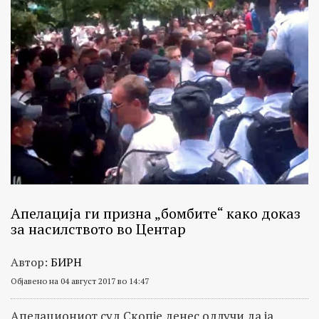
Апелација ги призна „бомбите“ како доказ
за насилството во Центар
Автор:
БИРН
Објавено на 04 август 2017 во 14:47
Апелациониот суд Скопје денес одлучи да ја