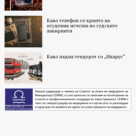
Како телефон со крипто на
осуденик исчезна во судските
лавиринти
Како падна тендерот со „Икарус“