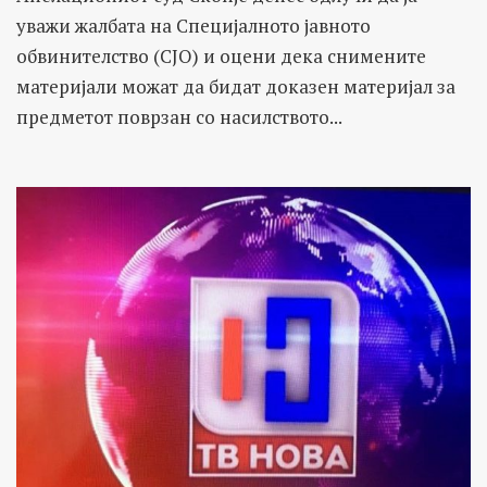
уважи жалбата на Специјалното јавното
обвинителство (СЈО) и оцени дека снимените
материјали можат да бидат доказен материјал за
предметот поврзан со насилството...