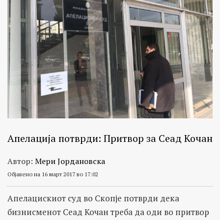
Апелација потврди: Притвор за Сеад Кочан
Автор:
Мери Јордановска
Објавено на 16 март 2017 во 17:02
Апелацискиот суд во Скопје потврди дека
бизнисменот Сеад Кочан треба да оди во притвор