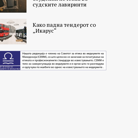
судските лавиринти
Како падна тендерот со
„Икарус“