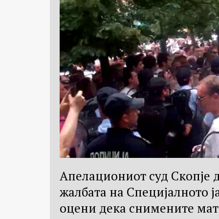
Апелациониот суд Скопје д
жалбата на Специјалното ј
оцени дека снимените мат