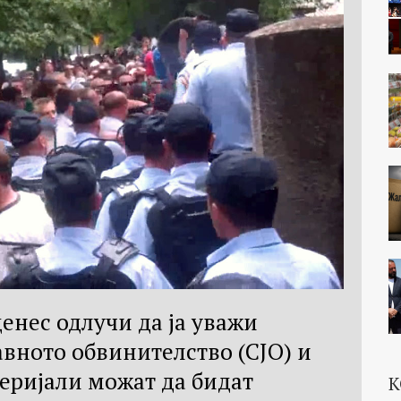
енес одлучи да ја уважи
авното обвинителство (СЈО) и
еријали можат да бидат
К