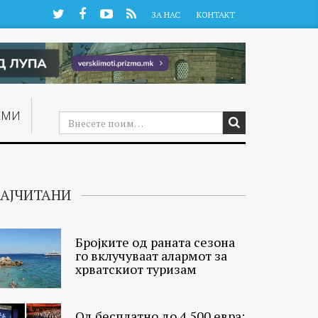
Twitter
Facebook
YouTube
RSS
ЗА НАС
КОНТАКТ
ЕМИ
АЈЧИТАНИ
Бројките од раната сезона
го вклучуваат алармот за
хрватскиот туризам
Од бесплатно до 4.500 евра: