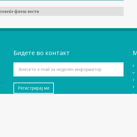
повеќе флеш вести
Бидете во контакт
М
За нас
Импресум
Зa БИРН Македонија
Политика на приватност