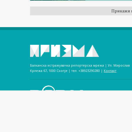
Прикажи 
Балканска истражувачка репортерска мрежа | Ул. Мирослав
Крлежа 67, 1000 Скопје | тел. +38923290280­ |
Контакт
Призма е публикација на Балканската истражувачка