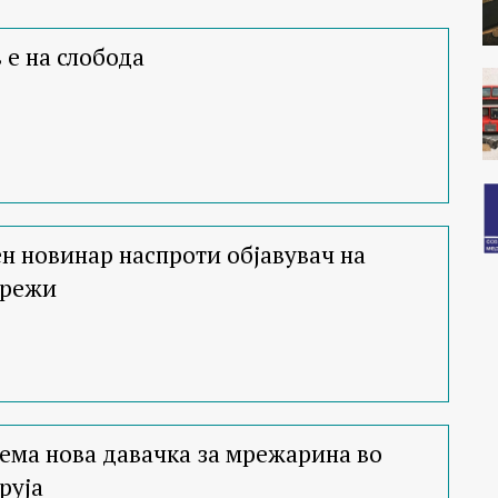
 е на слобода
 новинар наспроти објавувач на
мрежи
ема нова давачка за мрежарина во
руја