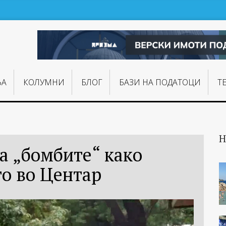
ЊA
КОЛУМНИ
БЛОГ
БАЗИ НА ПОДАТОЦИ
Т
Н
а „бомбите“ како
то во Центар