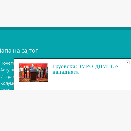
апа на сајтот
Почетна
Груевски: ВМРО-ДПМНЕ е
Актуелно
нападната
Истражувањa
Колумни
Блог
Бази на податоци
Теми