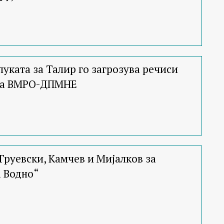
уката за Талир го загрозува речиси
на ВМРО-ДПМНЕ
Груевски, Камчев и Мијалков за
а Водно“