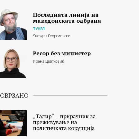
Последната линија на
македонската одбрана
ТУНЕЛ
Ѕвездан Георгиевски
Ресор без министер
Ирена Цветковиќ
ОВРЗАНО
„Талир“ – прирачник за
преживување на
политичката корупција