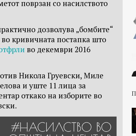
метот поврзан со насилството
практично дозволува „бомбите“
 во кривичната постапка што
 отфрли
во декември 2016
против Никола Груевски, Миле
елова и уште 11 лица за
П
нтар откако на изборите во
вски.