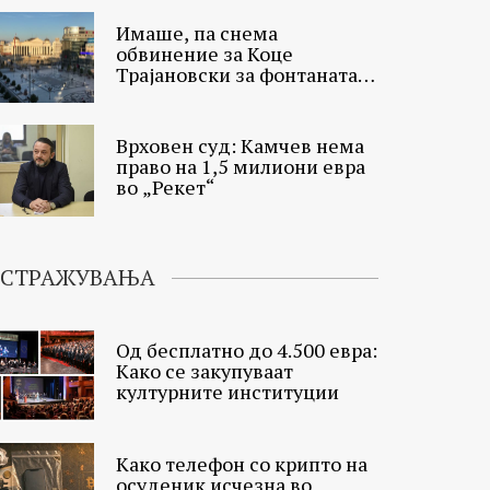
Имаше, па снема
обвинение за Коце
Трајановски за фонтаната
на плоштадот
Врховен суд: Камчев нема
право на 1,5 милиони евра
во „Рекет“
ИСТРАЖУВАЊА
Од бесплатно до 4.500 евра:
Како се закупуваат
културните институции
Како телефон со крипто на
осуденик исчезна во