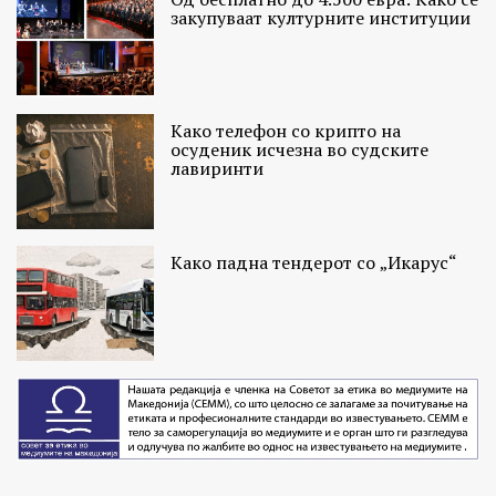
закупуваат културните институции
Како телефон со крипто на
осуденик исчезна во судските
лавиринти
Како падна тендерот со „Икарус“