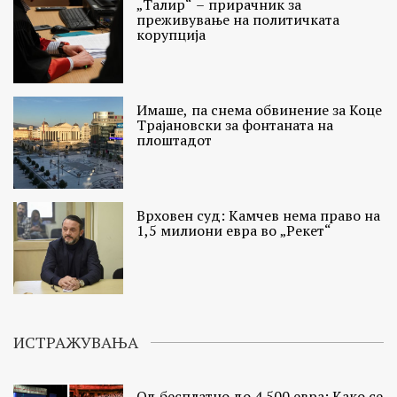
„Талир“ – прирачник за
преживување на политичката
корупција
Имаше, па снема обвинение за Коце
Трајановски за фонтаната на
плоштадот
Врховен суд: Камчев нема право на
1,5 милиони евра во „Рекет“
ИСТРАЖУВАЊА
Од бесплатно до 4.500 евра: Како се