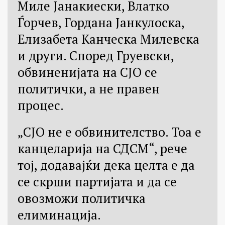
Миле Јанакиески, Влатко
Ѓорчев, Гордана Јанкулоска,
Елизабета Канческа Милевска
и други. Според Груевски,
обвиненијата на СЈО се
политички, а не правен
процес.
„СЈО не е обвинителство. Тоа е
канцеларија на СДСМ“, рече
тој, додавајќи дека целта е да
се скрши партијата и да се
овозможи политичка
елиминација.