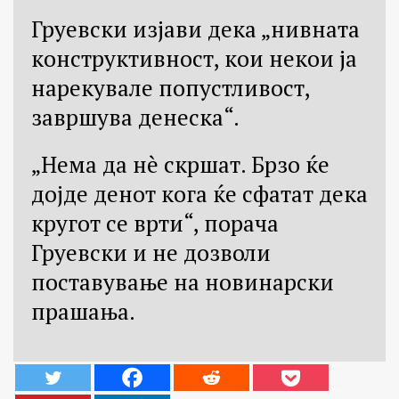
Груевски изјави дека „нивната
конструктивност, кои некои ја
нарекувале попустливост,
завршува денеска“.
„Нема да нè скршат. Брзо ќе
дојде денот кога ќе сфатат дека
кругот се врти“, порача
Груевски и не дозволи
поставување на новинарски
прашања.