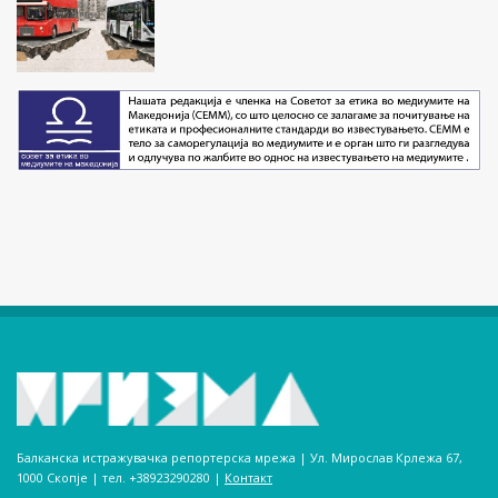
Балканска истражувачка репортерска мрежа | Ул. Мирослав Крлежа 67,
1000 Скопје | тел. +38923290280­ |
Контакт