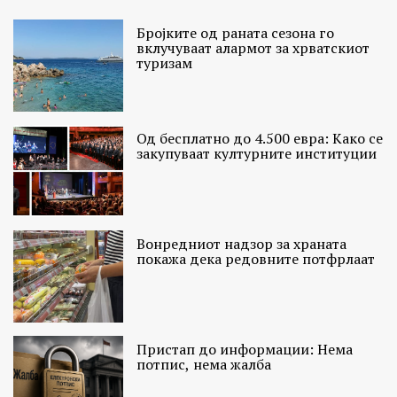
Бројките од раната сезона го
вклучуваат алармот за хрватскиот
туризам
Од бесплатно до 4.500 евра: Како се
закупуваат културните институции
Вонредниот надзор за храната
покажа дека редовните потфрлаат
Пристап до информации: Нема
потпис, нема жалба