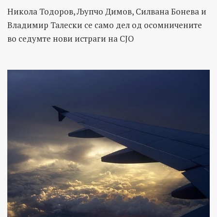
Никола Тодоров, Љупчо Димов, Силвана Бонева и
Владимир Талески се само дел од осомничените
во седумте нови истраги на СЈО