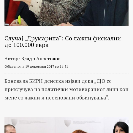
Случај „Друмарина“: Со лажни фискални
до 100.000 евра
Автор:
Владо Апостолов
Објавено на 19 декември 2017 во 14:51
Бонева за БИРН денеска изјави дека „СЈО се
приклучува на политички мотивираниот линч кон
мене со лажни и неосновани обвинувања“.