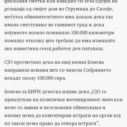
фискални сметки кои наводно ги зела одејќи на
релација од својот дом во Струмица до Скопје,
меѓутоа обвинителството има докази дека таа
имала сместување во главниот град и дека
нејзиното возило поминало 100.000 километри
помалку отколку што требало да има изминато
ако навистина секој работен ден патувала.
СЈО пресметало дека на овој начин Бонева
направила измама што го чинела Собранието
некаде околу 100.000 евра.
Бонева за БИРН денеска изјави дека „СЈО се
приклучува на политички мотивираниот линч кон
мене со лажни и неосновани обвинувања и
натаму нема да коментирам истраги на орган кој
по закон нема право да отвора истраги“.