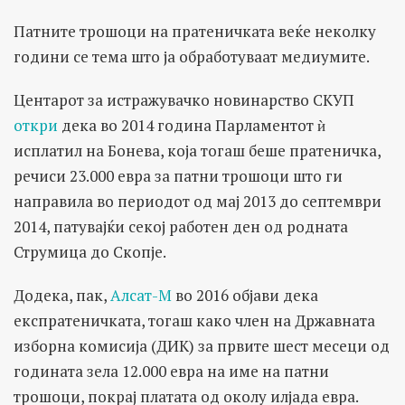
Патните трошоци на пратеничката веќе неколку
години се тема што ја обработуваат медиумите.
Центарот за истражувачко новинарство СКУП
откри
дека во 2014 година Парламентот ѝ
исплатил на Бонева, која тогаш беше пратеничка,
речиси 23.000 евра за патни трошоци што ги
направила во периодот од мај 2013 до септември
2014, патувајќи секој работен ден од родната
Струмица до Скопје.
Додека, пак,
Алсат-М
во 2016 објави дека
експратеничката, тогаш како член на Државната
изборна комисија (ДИК) за првите шест месеци од
годината зела 12.000 евра на име на патни
трошоци, покрај платата од околу илјада евра.