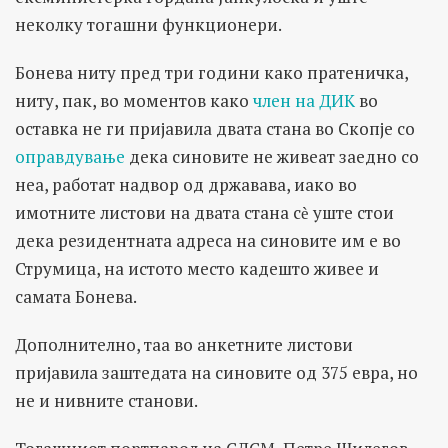
неколку тогашни функционери.
Бонева ниту пред три години како пратеничка,
ниту, пак, во моментов како
член на ДИК
во
оставка не ги пријавила двата стана во Скопје со
оправдување
дека синовите не живеат заедно со
неа, работат надвор од државава, иако во
имотните листови на двата стана сѐ уште стои
дека резидентната адреса на синовите им е во
Струмица, на истото место кадешто живее и
самата Бонева.
Дополнително, таа во анкетните листови
пријавила заштедата на синовите од 375 евра, но
не и нивните станови.