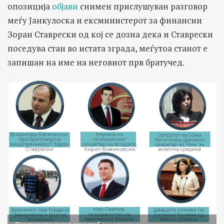
опозиција
објави
снимен прислушуван разговор
меѓу Јанкулоска и ексминистерот за финансии
Зоран Ставрески од кој се дозна дека и Ставрески
поседува стан во истата зграда, меѓутоа станот е
запишан на име на неговиот прв братучед.