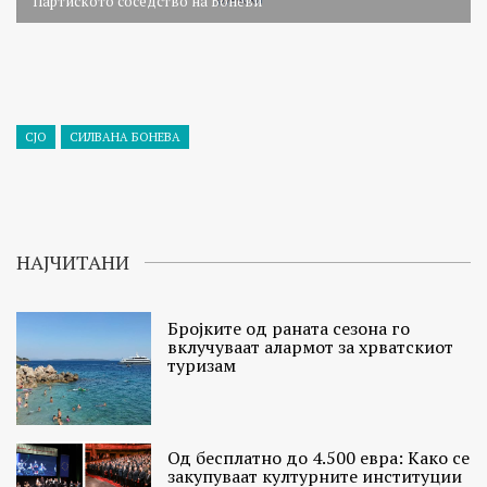
Партиското соседство на Боневи
СЈО
СИЛВАНА БОНЕВА
НАЈЧИТАНИ
Бројките од раната сезона го
вклучуваат алармот за хрватскиот
туризам
Од бесплатно до 4.500 евра: Како се
закупуваат културните институции