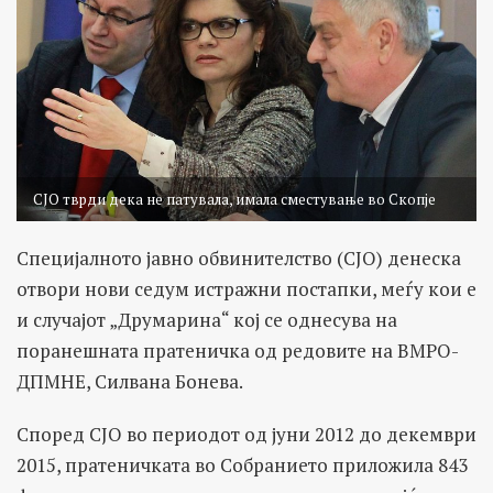
СЈО тврди дека не патувала, имала сместување во Скопје
Специјалното јавно обвинителство (СЈО) денеска
отвори нови седум истражни постапки, меѓу кои е
и случајот „Друмарина“ кој се однесува на
поранешната пратеничка од редовите на ВМРО-
ДПМНЕ, Силвана Бонева.
Според СЈО во периодот од јуни 2012 до декември
2015, пратеничката во Собранието приложила 843