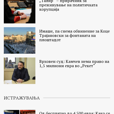
„Талир“ – прирачник за
преживување на политичката
корупција
Имаше, па снема обвинение за Коце
Трајановски за фонтаната на
плоштадот
Врховен суд: Камчев нема право на
1,5 милиони евра во „Рекет“
ИСТРАЖУВАЊА
Од бесплатно до 4.500 евра: Како се