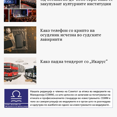
закупуваат културните институции
Како телефон со крипто на
осуденик исчезна во судските
лавиринти
Како падна тендерот со „Икарус“