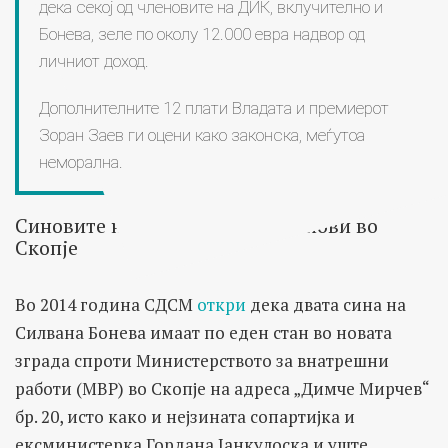
дека секој од членовите на ДИК, вклучително и
Бонева, зеле по околу 12.000 евра надвор од
личниот доход.
Дополнителните 12 плати Владата и премиерот
Зоран Заев ги оцени како законска, меѓутоа
неморална.
Синовите на Бонева имаат станови во
Скопје
Во 2014 година СДСМ
откри
дека двата сина на
Силвана Бонева имаат по еден стан во новата
зграда спроти Министерството за внатрешни
работи (МВР) во Скопје на адреса „Димче Мирчев“
бр. 20, исто како и нејзината сопартијка и
ексминистерка Гордана Јанкулоска и уште