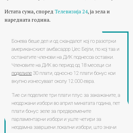
Истата сума, според
Телевизија 24
, ја зела и
наредната година.
Бонева беше дел и од скандалот кој го разотрки
американскиот амбасадор Џес Бејли, по кој таа и
останатите членови на ДИК поднесоа оставки.
Членовите на ДИК во период од 18 месеци си
поделиле
30 плати, односно 12 плати бонус кои
вкупно изнесуваат околу 12.000 евра.
Тие си поделиле три плати плус за закажаните, а
неодржани избори во април минатата година, пет
плати бонус зеле за предвремените
парламентарни избори и уште четири за
неодамна завршени локални избори, што значи