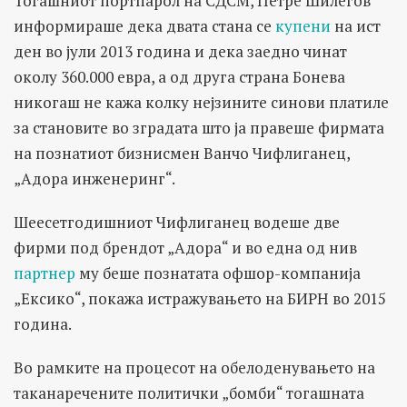
Тогашниот портпарол на СДСМ, Петре Шилегов
информираше дека двата стана се
купени
на ист
ден во јули 2013 година и дека заедно чинат
околу 360.000 евра, а од друга страна Бонева
никогаш не кажа колку нејзините синови платиле
за становите во зградата што ја правеше фирмата
на познатиот бизнисмен Ванчо Чифлиганец,
„Адора инженеринг“.
Шеесетгодишниот Чифлиганец водеше две
фирми под брендот „Адора“ и во една од нив
партнер
му беше познатата офшор-компанија
„Ексико“, покажа истражувањето на БИРН во 2015
година.
Во рамките на процесот на обелоденувањето на
таканаречените политички „бомби“ тогашната