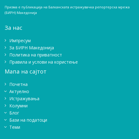
Призма е публикација на Балканската истражувачка репортерска мрежа
(БИРН) Македонија
За нас
Импресум
Зa БИРН Македонија
Политика на приватност
Правила и услови на користење
Мапа на сајтот
Почетна
Актуелно
Истражувањa
Колумни
Блог
Бази на податоци
Теми